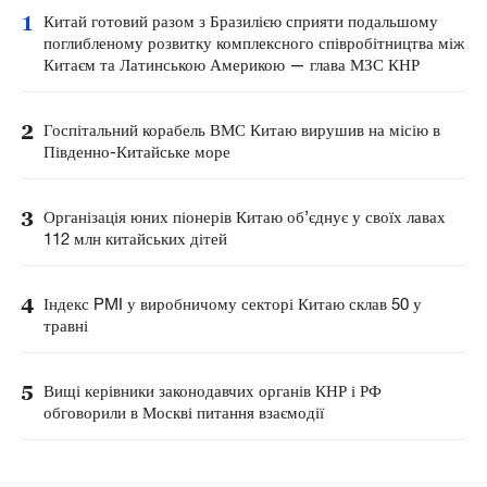
1
Китай готовий разом з Бразилією сприяти подальшому
поглибленому розвитку комплексного співробітництва між
Китаєм та Латинською Америкою — глава МЗС КНР
2
Госпітальний корабель ВМС Китаю вирушив на місію в
Південно-Китайське море
3
Організація юних піонерів Китаю об’єднує у своїх лавах
112 млн китайських дітей
4
Індекс PMI у виробничому секторі Китаю склав 50 у
травні
5
Вищі керівники законодавчих органів КНР і РФ
обговорили в Москві питання взаємодії