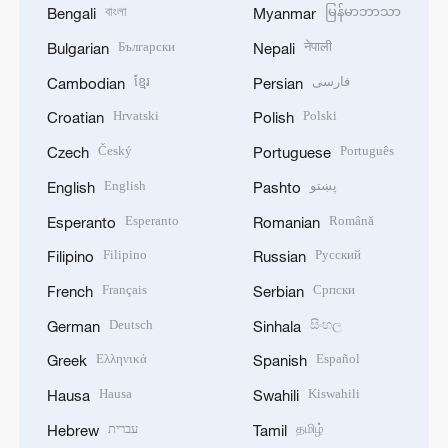
বাংলা
မြန်မာဘာသာ
Bengali
Myanmar
Български
नेपाली
Bulgarian
Nepali
ខ្មែរ
فارسی
Cambodian
Persian
Hrvatski
Polski
Croatian
Polish
Český
Português
Czech
Portuguese
English
پښتو
English
Pashto
Esperanto
Română
Esperanto
Romanian
Filipino
Русский
Filipino
Russian
Français
Српски
French
Serbian
Deutsch
සිංහල
German
Sinhala
Ελληνικά
Español
Greek
Spanish
Hausa
Kiswahili
Hausa
Swahili
עברית
தமிழ்
Hebrew
Tamil