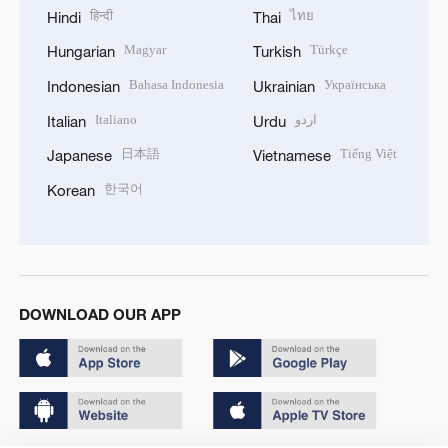
हिन्दी
ไทย
Hindi
Thai
Magyar
Türkçe
Hungarian
Turkish
Bahasa Indonesia
Українська
Indonesian
Ukrainian
Italiano
اردو
Italian
Urdu
日本語
Tiếng Việt
Japanese
Vietnamese
한국어
Korean
DOWNLOAD OUR APP