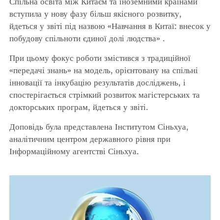
Спільна освіта між Китаєм та іноземними країнами
вступила у нову фазу більш якісного розвитку,
йдеться у звіті під назвою «Навчання в Китаї: внесок у
побудову спільноти єдиної долі людства» .
При цьому фокус роботи змістився з традиційної
«передачі знань» на модель, орієнтовану на спільні
інновації та інкубацію результатів досліджень, і
спостерігається стрімкий розвиток магістерських та
докторських програм, йдеться у звіті.
Доповідь була представлена Інститутом Сіньхуа,
аналітичним центром державного рівня при
Інформаційному агентстві Сіньхуа.