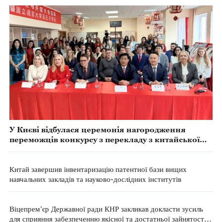
У Києві відбулася церемонія нагородження
переможців конкурсу з перекладу з китайської
мови для учнів середніх та вищих навчальних
закладів
Китай завершив інвентаризацію патентної бази вищих
навчальних закладів та науково-дослідних інститутів
Віцепрем'єр Державної ради КНР закликав докласти зусиль
для сприяння забезпеченню якісної та достатньої зайнятості