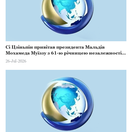
Сі Цзіньпін привітав президента Мальдів
Мохамеда Муїззу з 61-ю річницею незалежності
Мальдів
26-Jul-2026