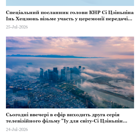
Спеціальний посланник голови КНР Сі Цзіньпіна
Інь Хецзюнь візьме участь у церемонії передачі
президентських повноважень у Перу
25-Jul-2026
Сьогодні ввечері в ефір виходить друга серія
телевізійного фільму "Іу для світу-Сі Цзіньпін
піклується про розвиток Іу"
24-Jul-2026