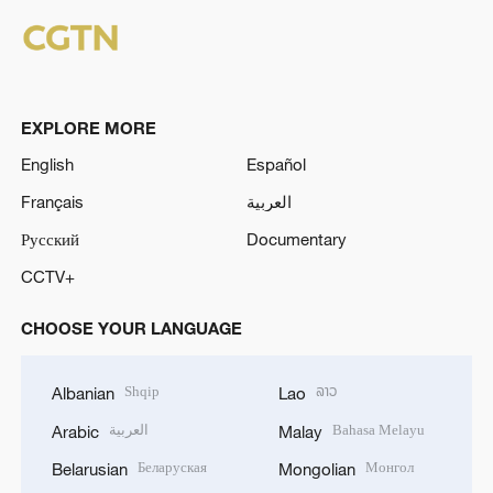
EXPLORE MORE
English
Español
Français
العربية
Русский
Documentary
CCTV+
CHOOSE YOUR LANGUAGE
Shqip
ລາວ
Albanian
Lao
العربية
Bahasa Melayu
Arabic
Malay
Беларуская
Монгол
Belarusian
Mongolian