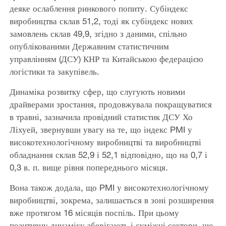
деяке ослаблення ринкового попиту. Субіндекс
виробництва склав 51,2, тоді як субіндекс нових
замовлень склав 49,9, згідно з даними, спільно
опублікованими Державним статистичним
управлінням (ДСУ) КНР та Китайською федерацією
логістики та закупівель.
Динаміка розвитку сфер, що слугують новими
драйверами зростання, продовжувала покращуватися
в травні, зазначила провідний статистик ДСУ Хо
Ліхуей, звернувши увагу на те, що індекс PMI у
високотехнологічному виробництві та виробництві
обладнання склав 52,9 і 52,1 відповідно, що на 0,7 і
0,3 в. п. вище рівня попереднього місяця.
Вона також додала, що PMI у високотехнологічному
виробництві, зокрема, залишається в зоні розширення
вже протягом 16 місяців поспіль. При цьому
позитивну динаміку зберігають і суміжні сектори, що