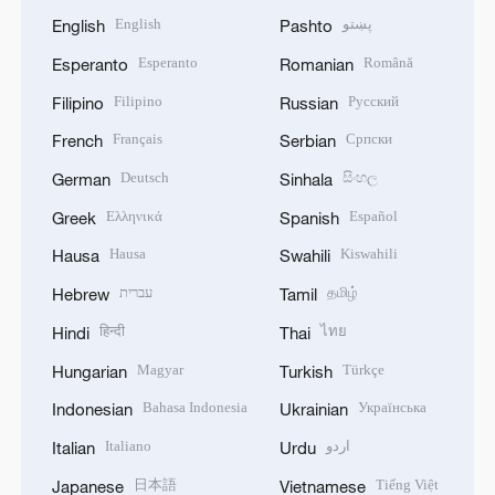
English
پښتو
English
Pashto
Esperanto
Română
Esperanto
Romanian
Filipino
Русский
Filipino
Russian
Français
Српски
French
Serbian
Deutsch
සිංහල
German
Sinhala
Ελληνικά
Español
Greek
Spanish
Hausa
Kiswahili
Hausa
Swahili
עברית
தமிழ்
Hebrew
Tamil
हिन्दी
ไทย
Hindi
Thai
Magyar
Türkçe
Hungarian
Turkish
Bahasa Indonesia
Українська
Indonesian
Ukrainian
Italiano
اردو
Italian
Urdu
日本語
Tiếng Việt
Japanese
Vietnamese