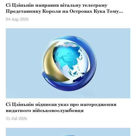
Сі Цзіньпін направив вітальну телеграму
Представнику Короля на Островах Кука Тому
Марстерсу з нагоди Дня Конституції
04-Aug-2026
Сі Цзіньпін підписав указ про нагородження
видатного військовослужбовця
31-Jul-2026