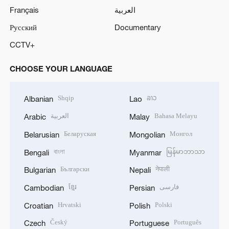
Français
العربية
Русский
Documentary
CCTV+
CHOOSE YOUR LANGUAGE
Shqip
ລາວ
Albanian
Lao
العربية
Bahasa Melayu
Arabic
Malay
Беларуская
Монгол
Belarusian
Mongolian
বাংলা
မြန်မာဘာသာ
Bengali
Myanmar
Български
नेपाली
Bulgarian
Nepali
ខ្មែរ
فارسی
Cambodian
Persian
Hrvatski
Polski
Croatian
Polish
Český
Português
Czech
Portuguese