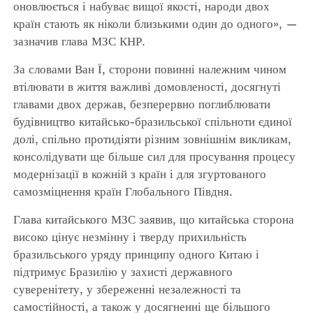
оновлюється і набуває вищої якості, народи двох
країн стають як ніколи близькими один до одного», —
зазначив глава МЗС КНР.
За словами Ван Ї, сторони повинні належним чином
втілювати в життя важливі домовленості, досягнуті
главами двох держав, безперервно поглиблювати
будівництво китайсько-бразильської спільноти єдиної
долі, спільно протидіяти різним зовнішнім викликам,
консолідувати ще більше сил для просування процесу
модернізації в кожній з країн і для згуртованого
самозміцнення країн Глобального Півдня.
Глава китайського МЗС заявив, що китайська сторона
високо цінує незмінну і тверду прихильність
бразильського уряду принципу одного Китаю і
підтримує Бразилію у захисті державного
суверенітету, у збереженні незалежності та
самостійності, а також у досягненні ще більшого