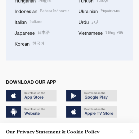
Magyar
Türkçe
Hungarian
Turkish
Bahasa Indonesia
Українська
Indonesian
Ukrainian
Italiano
اردو
Italian
Urdu
日本語
Tiếng Việt
Japanese
Vietnamese
한국어
Korean
DOWNLOAD OUR APP
Copyright © 2024 CGTN.
Our Privacy Statement & Cookie Policy
京ICP备20000184号