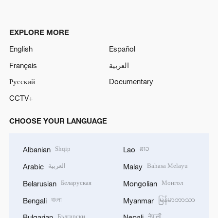
EXPLORE MORE
English
Español
Français
العربية
Русский
Documentary
CCTV+
CHOOSE YOUR LANGUAGE
Shqip
ລາວ
Albanian
Lao
العربية
Bahasa Melayu
Arabic
Malay
Беларуская
Монгол
Belarusian
Mongolian
বাংলা
မြန်မာဘာသာ
Bengali
Myanmar
Български
नेपाली
Bulgarian
Nepali