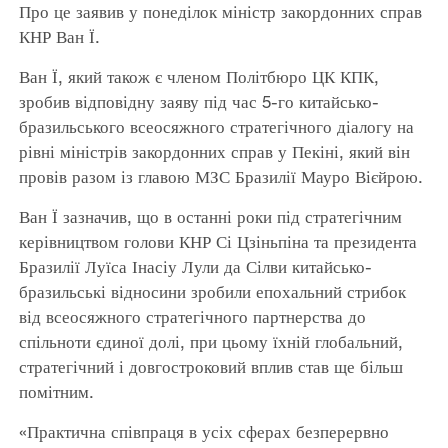
Про це заявив у понеділок міністр закордонних справ
КНР Ван Ї.
Ван Ї, який також є членом Політбюро ЦК КПК,
зробив відповідну заяву під час 5-го китайсько-
бразильського всеосяжного стратегічного діалогу на
рівні міністрів закордонних справ у Пекіні, який він
провів разом із главою МЗС Бразилії Мауро Вієйрою.
Ван Ї зазначив, що в останні роки під стратегічним
керівництвом голови КНР Сі Цзіньпіна та президента
Бразилії Луїса Інасіу Лули да Сілви китайсько-
бразильські відносини зробили епохальний стрибок
від всеосяжного стратегічного партнерства до
спільноти єдиної долі, при цьому їхній глобальний,
стратегічний і довгостроковий вплив став ще більш
помітним.
«Практична співпраця в усіх сферах безперервно