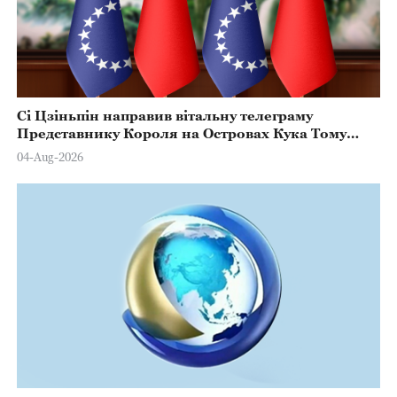
Сі Цзіньпін направив вітальну телеграму
Представнику Короля на Островах Кука Тому
Марстерсу з нагоди Дня Конституції
04-Aug-2026