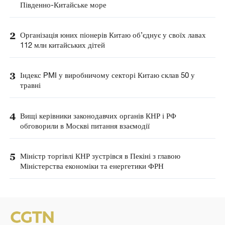
Південно-Китайське море
2
Організація юних піонерів Китаю об’єднує у своїх лавах
112 млн китайських дітей
3
Індекс PMI у виробничому секторі Китаю склав 50 у
травні
4
Вищі керівники законодавчих органів КНР і РФ
обговорили в Москві питання взаємодії
5
Міністр торгівлі КНР зустрівся в Пекіні з главою
Міністерства економіки та енергетики ФРН