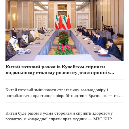
Китай готовий разом із Кувейтом сприяти
подальшому сталому розвитку двосторонніх
відносин — прем'єр Держради КНР
Китай готовий зміцнювати стратегічну взаємодовіру і
поглиблювати практичне співробітництво з Бразилією — глава
МЗС КНР
Китай буде разом з усіма сторонами сприяти здоровому
розвитку міжнародної справи прав людини — МЗС КНР