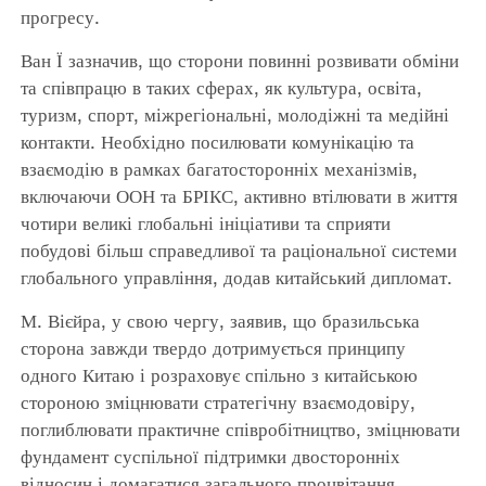
прогресу.
Ван Ї зазначив, що сторони повинні розвивати обміни
та співпрацю в таких сферах, як культура, освіта,
туризм, спорт, міжрегіональні, молодіжні та медійні
контакти. Необхідно посилювати комунікацію та
взаємодію в рамках багатосторонніх механізмів,
включаючи ООН та БРІКС, активно втілювати в життя
чотири великі глобальні ініціативи та сприяти
побудові більш справедливої та раціональної системи
глобального управління, додав китайський дипломат.
М. Вієйра, у свою чергу, заявив, що бразильська
сторона завжди твердо дотримується принципу
одного Китаю і розраховує спільно з китайською
стороною зміцнювати стратегічну взаємодовіру,
поглиблювати практичне співробітництво, зміцнювати
фундамент суспільної підтримки двосторонніх
відносин і домагатися загального процвітання.