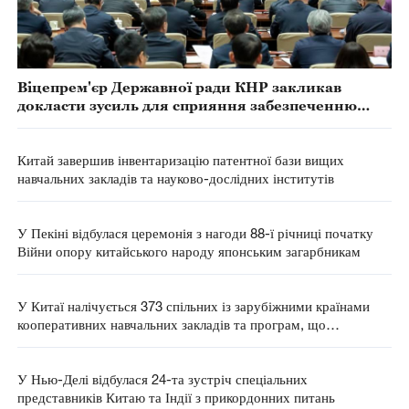
Віцепрем'єр Державної ради КНР закликав
докласти зусиль для сприяння забезпеченню
якісної та достатньої зайнятості випускників
вищих навчальних закладів
Китай завершив інвентаризацію патентної бази вищих
навчальних закладів та науково-дослідних інститутів
У Пекіні відбулася церемонія з нагоди 88-ї річниці початку
Війни опору китайського народу японським загарбникам
У Китаї налічується 373 спільних із зарубіжними країнами
кооперативних навчальних закладів та програм, що
пропонують магістерську освіту та вище
У Нью-Делі відбулася 24-та зустріч спеціальних
представників Китаю та Індії з прикордонних питань