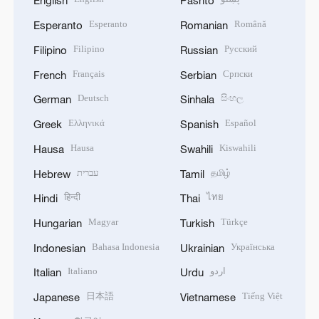
English
Pashto
Esperanto
Română
Esperanto
Romanian
Filipino
Русский
Filipino
Russian
Français
Српски
French
Serbian
Deutsch
සිංහල
German
Sinhala
Ελληνικά
Español
Greek
Spanish
Hausa
Kiswahili
Hausa
Swahili
עברית
தமிழ்
Hebrew
Tamil
हिन्दी
ไทย
Hindi
Thai
Magyar
Türkçe
Hungarian
Turkish
Bahasa Indonesia
Українська
Indonesian
Ukrainian
Italiano
اردو
Italian
Urdu
日本語
Tiếng Việt
Japanese
Vietnamese