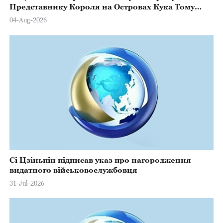
Представнику Короля на Островах Кука Тому
Марстерсу з нагоди Дня Конституції
04-Aug-2026
Сі Цзіньпін підписав указ про нагородження
видатного військовослужбовця
31-Jul-2026