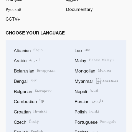
Русский
Documentary
CCTV+
CHOOSE YOUR LANGUAGE
Shqip
ລາວ
Albanian
Lao
العربية
Bahasa Melayu
Arabic
Malay
Беларуская
Монгол
Belarusian
Mongolian
বাংলা
မြန်မာဘာသာ
Bengali
Myanmar
Български
नेपाली
Bulgarian
Nepali
ខ្មែរ
فارسی
Cambodian
Persian
Hrvatski
Polski
Croatian
Polish
Český
Português
Czech
Portuguese
English
پښتو