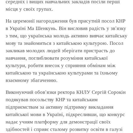
середніх і вищих навчальних закладів посіли перші
місця у своїх групах.
На церемонії нагородження був присутній посол КНР
в Україні Ма Шенкунь. Він висловив радість у зв'язку
з тим, що українська молодь активно вивчає китайську
мову та знайомиться з китайською культурою. Посол
закликав молодих людей зберігати пристрасть до
навчання, поглиблювати розуміння китайської
культури, робити внесок у сприяння обмінам між
китайською та українською культурами та їхньому
взаємному збагаченню.
Виконуючий обов'язки ректора КНЛУ Сергій Сорокін
подякував посольству КНР та китайським
підприємствам за активну підтримку викладання
китайської мови в Україні, підкресливши, що конкурс
надає учням платформу для демонстрації своїх
здібностей і сприяє сталому розвитку освіти в галузі