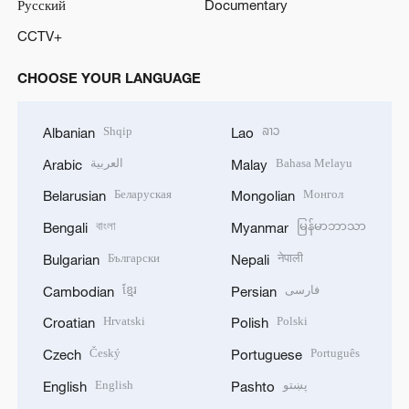
Русский
Documentary
CCTV+
CHOOSE YOUR LANGUAGE
Shqip
ລາວ
Albanian
Lao
العربية
Bahasa Melayu
Arabic
Malay
Беларуская
Монгол
Belarusian
Mongolian
বাংলা
မြန်မာဘာသာ
Bengali
Myanmar
Български
नेपाली
Bulgarian
Nepali
ខ្មែរ
فارسی
Cambodian
Persian
Hrvatski
Polski
Croatian
Polish
Český
Português
Czech
Portuguese
English
پښتو
English
Pashto