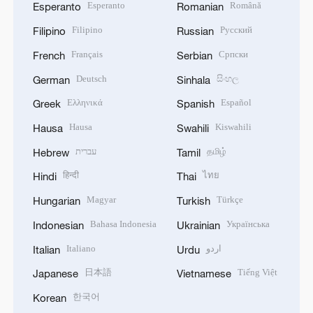
Esperanto
Română
Esperanto
Romanian
Filipino
Русский
Filipino
Russian
Français
Српски
French
Serbian
Deutsch
සිංහල
German
Sinhala
Ελληνικά
Español
Greek
Spanish
Hausa
Kiswahili
Hausa
Swahili
עברית
தமிழ்
Hebrew
Tamil
हिन्दी
ไทย
Hindi
Thai
Magyar
Türkçe
Hungarian
Turkish
Bahasa Indonesia
Українська
Indonesian
Ukrainian
Italiano
اردو
Italian
Urdu
日本語
Tiếng Việt
Japanese
Vietnamese
한국어
Korean