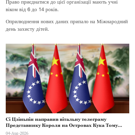
Право приєднатися до цієї організації мають учні
віком від 6 до 14 років.
Оприлюднення нових даних припало на Міжнародний
день захисту дітей.
Сі Цзіньпін направив вітальну телеграму
Представнику Короля на Островах Кука Тому
Марстерсу з нагоди Дня Конституції
04-Aug-2026