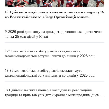
Сі Цзіньпін надіслав вітального листа на адресу 9-
го Всекитайського з'їзду Організації юних
піонерів Китаю
У 2026 році допомогу на догляд за дитиною вже призначено
понад 25 млн дітей у Китаї
12,9 млн китайських абітурієнтів складатимуть
загальнонаціональні вступні іспити до вишів у 2026 році
13,35 млн китайських абітурієнтів складатимуть
загальнонаціональні вступні іспити до вишів у 2025 році
Сі Цзіньпін закликав піонерів наслідувати революційні
традиції та привітав усіх дітей країни з Міжнародним днем ​​
захисту дітей