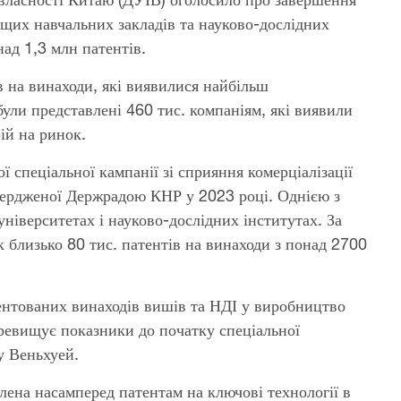
вищих навчальних закладів та науково-дослідних
над 1,3 млн патентів.
в на винаходи, які виявилися найбільш
були представлені 460 тис. компаніям, які виявили
ій на ринок.
 спеціальної кампанії зі сприяння комерціалізації
атвердженої Держрадою КНР у 2023 році. Однією з
 університетах і науково-дослідних інститутах. За
к близько 80 тис. патентів на винаходи з понад 2700
ентованих винаходів вишів та НДІ у виробництво
ревищує показники до початку спеціальної
у Веньхуей.
ілена насамперед патентам на ключові технології в