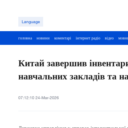
Language
головна
новини
коментарі
інтернет радіо
відео
мовн
Китай завершив інвентари
навчальних закладів та на
07:12:10 24-Mar-2026
Державне управління у справах інтелектуальної