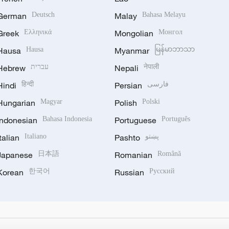
German
Deutsch
Malay
Bahasa Melayu
Greek
Ελληνικά
Mongolian
Монгол
Hausa
Hausa
Myanmar
မြန်မာဘာသာ
Hebrew
עברית
Nepali
नेपाली
Hindi
हिन्दी
Persian
فارسی
Hungarian
Magyar
Polish
Polski
Indonesian
Bahasa Indonesia
Portuguese
Português
Italian
Italiano
Pashto
پښتو
Japanese
日本語
Romanian
Română
Korean
한국어
Russian
Русский