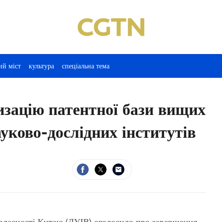
ий міст
культура
спеціальна тема
зацію патентної бази вищих
уково-дослідних інститутів
 власності Китаю (ДУІВ) оголосило про завершення