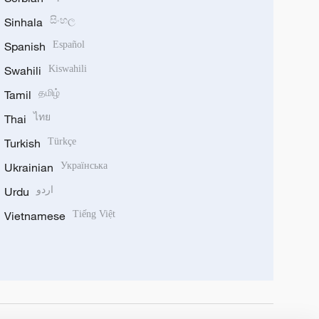
Sinhala
සිංහල
Spanish
Español
Swahili
Kiswahili
Tamil
தமிழ்
Thai
ไทย
Turkish
Türkçe
Ukrainian
Українська
Urdu
اردو
Vietnamese
Tiếng Việt