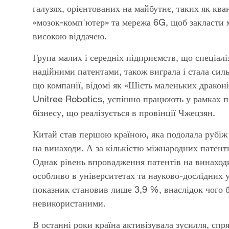
галузях, орієнтованих на майбутнє, таких як ква
«мозок-комп'ютер» та мережа 6G, щоб закласти 
високою віддачею.
Група малих і середніх підприємств, що спеціалі
надійними патентами, також виграла і стала силь
що компанії, відомі як «Шість маленьких дракон
Unitree Robotics, успішно працюють у рамках п
бізнесу, що реалізується в провінції Чжецзян.
Китай став першою країною, яка подолала рубіж 
на винаходи. А за кількістю міжнародних патентни
Однак рівень впровадження патентів на винаходи
особливо в університетах та науково-дослідних 
показник становив лише 3,9 %, внаслідок чого 
невикористаними.
В останні роки країна активізувала зусилля, спр