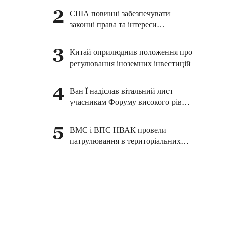
споживачів та
2
США повинні забезпечувати
стимулювання економіки
законні права та інтереси
китайських журналістів у
Сполучених Штатах — МЗС КНР
3
Китай оприлюднив положення про
регулювання іноземних інвестицій
4
Ван Ї надіслав вітальний лист
учасникам Форуму високого рівня
китайсько-російських аналітичних
центрів — 2026
5
ВМС і ВПС НВАК провели
патрулювання в територіальних
водах острова Хуан'яньдао та
повітряному просторі над ним, а
також у прилеглих до нього
районах