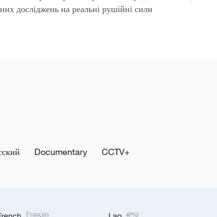
них досліджень на реальні рушійні сили
сский
Documentary
CCTV+
French
Français
Lao
ລາວ