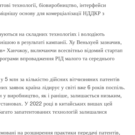
нтові технології, біовиробництво, інтерфейси
міцнішу основу для комерціалізації НДДКР з
зуються на складних технологіях і володіють
нішою в результаті кампанії. Ху Веньхуей зазначив,
ів» Ханчжоу, включаючи всесвітньо відомий стартап
рограми впровадження РІД малого та середнього
у 5 млн за кількістю дійсних вітчизняних патентів
х заявок країна лідирує у світі вже 6 років поспіль.
 у виробництво, як і раніше, залишається низьким,
установах. У 2022 році в китайських вишах цей
багато запатентованих технологій залишалися
ямовані на розширення практики передачі патентів,