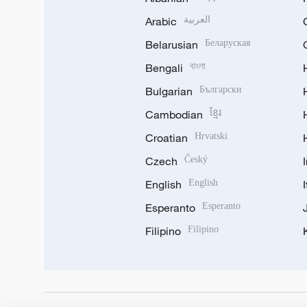
Arabic
العربية
Belarusian
Беларуская
Bengali
বাংলা
Bulgarian
Български
Cambodian
ខ្មែរ
Croatian
Hrvatski
Czech
Český
English
English
Esperanto
Esperanto
Filipino
Filipino