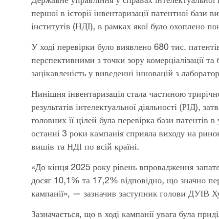
першої в історії інвентаризації патентної бази 
інститутів (НДІ), в рамках якої було охоплено по
У ході перевірки було виявлено 680 тис. патенті
перспективними з точки зору комерціалізації та 
зацікавленість у виведенні інновацій з лаборатор
Нинішня інвентаризація стала частиною трирічної
результатів інтелектуальної діяльності (РІД), з
головних її цілей була перевірка бази патентів в
останні 3 роки кампанія сприяла виходу на рино
вишів та НДІ по всій країні.
«До кінця 2025 року рівень впровадження запат
досяг 10,1% та 17,2% відповідно, що значно пе
кампанії», — зазначив заступник голови ДУІВ Х
Зазначається, що в ході кампанії увага була прид