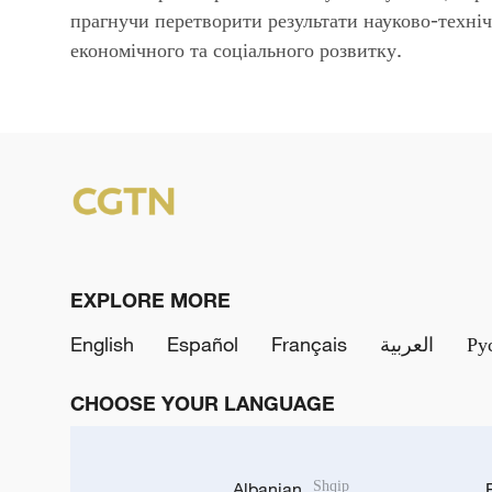
прагнучи перетворити результати науково-техніч
економічного та соціального розвитку.
EXPLORE MORE
English
Español
Français
العربية
Ру
CHOOSE YOUR LANGUAGE
Albanian
Shqip