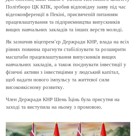
Політбюро ЦК КПК, зробив відповідну заяву під час
відеоконференції в Пекіні, присвяченій питанням
працевлаштування та підприємництва випускників
вищих навчальних закладів та інших верств молоді.
Як зазначив віцепрем'єр Держради КНР, влада на всіх
рівнях повинна прагнути стабілізувати та розширити
масштаби працевлаштування випускників вищих
навчальних закладів, а також поєднувати інвестиції у
фізичні активи з інвестиціями у людський капітал,
щоб надати нового імпульсу та життєвої сили
високоякісному розвитку.
Член Держради КНР Шень Їцінь була присутня на
заході та виступила на ньому з промовою.