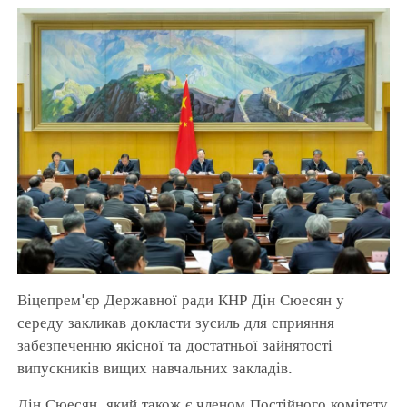
Віцепрем'єр Державної ради КНР Дін Сюесян у
середу закликав докласти зусиль для сприяння
забезпеченню якісної та достатньої зайнятості
випускників вищих навчальних закладів.
Дін Сюесян, який також є членом Постійного комітету