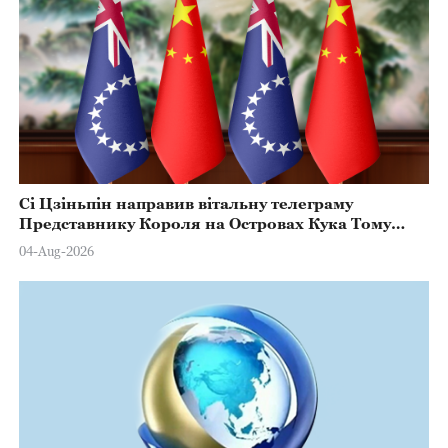
Сі Цзіньпін направив вітальну телеграму
Представнику Короля на Островах Кука Тому
Марстерсу з нагоди Дня Конституції
04-Aug-2026