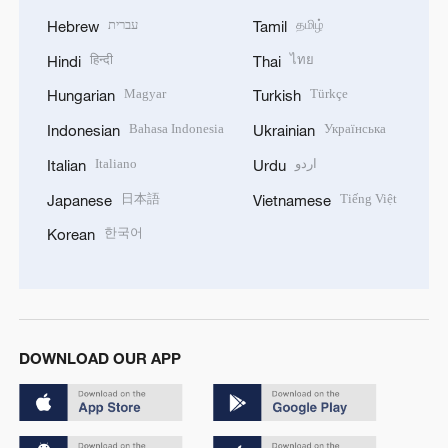
עברית
தமிழ்
Hebrew
Tamil
हिन्दी
ไทย
Hindi
Thai
Magyar
Türkçe
Hungarian
Turkish
Bahasa Indonesia
Українська
Indonesian
Ukrainian
Italiano
اردو
Italian
Urdu
日本語
Tiếng Việt
Japanese
Vietnamese
한국어
Korean
DOWNLOAD OUR APP