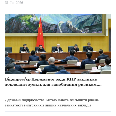
31-Jul-2026
Віцепрем'єр Державної ради КНР закликав
докладати зусиль для запобігання ризикам,
пов'язаним з повенями та посухою
Державні підприємства Китаю мають збільшити рівень
зайнятості випускників вищих навчальних закладів