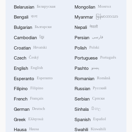
Беларуская
Монгол
Belarusian
Mongolian
বাংলা
မြန်မာဘာသာ
Bengali
Myanmar
Български
नेपाली
Bulgarian
Nepali
ខ្មែរ
فارسی
Cambodian
Persian
Hrvatski
Polski
Croatian
Polish
Český
Português
Czech
Portuguese
English
پښتو
English
Pashto
Esperanto
Română
Esperanto
Romanian
Filipino
Русский
Filipino
Russian
Français
Српски
French
Serbian
Deutsch
සිංහල
German
Sinhala
Ελληνικά
Español
Greek
Spanish
Hausa
Kiswahili
Hausa
Swahili