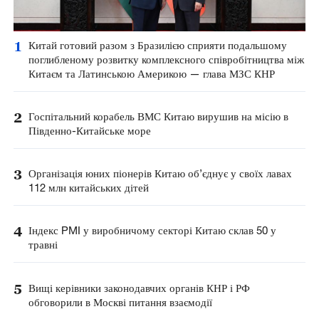
1
Китай готовий разом з Бразилією сприяти подальшому
поглибленому розвитку комплексного співробітництва між
Китаєм та Латинською Америкою — глава МЗС КНР
2
Госпітальний корабель ВМС Китаю вирушив на місію в
Південно-Китайське море
3
Організація юних піонерів Китаю об’єднує у своїх лавах
112 млн китайських дітей
4
Індекс PMI у виробничому секторі Китаю склав 50 у
травні
5
Вищі керівники законодавчих органів КНР і РФ
обговорили в Москві питання взаємодії