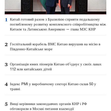
1
Китай готовий разом з Бразилією сприяти подальшому
поглибленому розвитку комплексного співробітництва між
Китаєм та Латинською Америкою — глава МЗС КНР
2
Госпітальний корабель ВМС Китаю вирушив на місію в
Південно-Китайське море
3
Організація юних піонерів Китаю об’єднує у своїх лавах
112 млн китайських дітей
4
Індекс PMI у виробничому секторі Китаю склав 50 у
травні
5
Вищі керівники законодавчих органів КНР і РФ
обговорили в Москві питання взаємодії