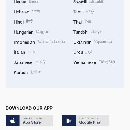
Hausa
Kiswahili
Hausa
Swahili
עברית
தமிழ்
Hebrew
Tamil
हिन्दी
ไทย
Hindi
Thai
Magyar
Türkçe
Hungarian
Turkish
Bahasa Indonesia
Українська
Indonesian
Ukrainian
Italiano
اردو
Italian
Urdu
日本語
Tiếng Việt
Japanese
Vietnamese
한국어
Korean
DOWNLOAD OUR APP