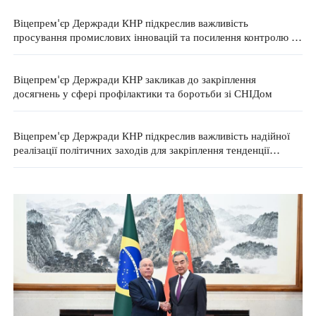
Віцепрем'єр Держради КНР підкреслив важливість
просування промислових інновацій та посилення контролю за
якістю продукції
Віцепрем'єр Держради КНР закликав до закріплення
досягнень у сфері профілактики та боротьби зі СНІДом
Віцепрем'єр Держради КНР підкреслив важливість надійної
реалізації політичних заходів для закріплення тенденції
відновлення економіки