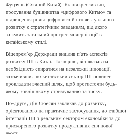
Фуцзянь (Східний Китай). Як підкреслив він,
просування будівництва «цифрового Китаю» та
підвищення рівня цифрового й інтелектуального
розвитку є стратегічним завданням, від якого
залежить загальний прогрес модернізації в
китайському стилі.
Віцепрем'єр Держради виділив п'ять аспектів
розвитку ШІ в Китаї. По-перше, він вказав на
необхідність спиратися на незалежні інновації,
зазначивши, що китайський сектор ШІ повинен
прокладати власний шлях, щоб протистояти будь-
якому зовнішньому стримуванню та тиску.
По-друге, Дін Сюесян закликав до розвитку,
орієнтованого на практичне застосування, до глибшої
інтеграції ШІ з реальним сектором економіки та до
прискореного розвитку продуктивних сил нової
якості.