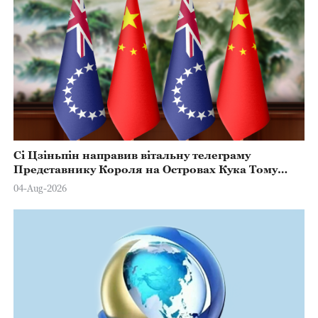
Сі Цзіньпін направив вітальну телеграму
Представнику Короля на Островах Кука Тому
Марстерсу з нагоди Дня Конституції
04-Aug-2026