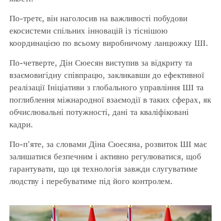
По-третє, він наголосив на важливості побудови
екосистеми спільних інновацій із тіснішою
координацією по всьому виробничому ланцюжку ШІ.
По-четверте, Дін Сюесян виступив за відкриту та
взаємовигідну співпрацю, закликавши до ефективної
реалізації Ініціативи з глобального управління ШІ та
поглиблення міжнародної взаємодії в таких сферах, як
обчислювальні потужності, дані та кваліфіковані
кадри.
По-п'яте, за словами Діна Сюесяна, розвиток ШІ має
залишатися безпечним і активно регулюватися, щоб
гарантувати, що ця технологія завжди слугуватиме
людству і перебуватиме під його контролем.