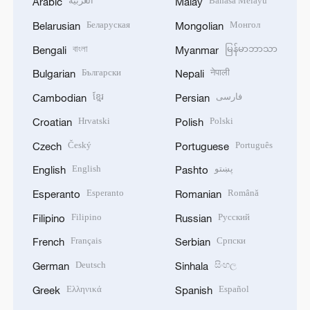
العربية
Bahasa Melayu
Arabic
Malay
Беларуская
Монгол
Belarusian
Mongolian
বাংলা
မြန်မာဘာသာ
Bengali
Myanmar
Български
नेपाली
Bulgarian
Nepali
ខ្មែរ
فارسی
Cambodian
Persian
Hrvatski
Polski
Croatian
Polish
Český
Português
Czech
Portuguese
English
پښتو
English
Pashto
Esperanto
Română
Esperanto
Romanian
Filipino
Русский
Filipino
Russian
Français
Српски
French
Serbian
Deutsch
සිංහල
German
Sinhala
Ελληνικά
Español
Greek
Spanish