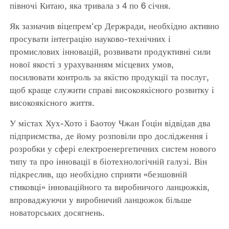
півночі Китаю, яка тривала з 4 по 6 січня.
Як зазначив віцепрем'єр Держради, необхідно активно
просувати інтеграцію науково-технічних і
промислових інновацій, розвивати продуктивні сили
нової якості з урахуванням місцевих умов,
посилювати контроль за якістю продукції та послуг,
щоб краще служити справі високоякісного розвитку і
високоякісного життя.
У містах Хух-Хото і Баотоу Чжан Ґоцін відвідав два
підприємства, де йому розповіли про дослідження і
розробки у сфері електроенергетичних систем нового
типу та про інновації в біотехнологічній галузі. Він
підкреслив, що необхідно сприяти «безшовній
стиковці» інноваційного та виробничого ланцюжків,
впроваджуючи у виробничий ланцюжок більше
новаторських досягнень.