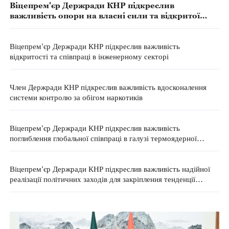
Віцепрем'єр Держради КНР підкреслив
важливість опори на власні сили та відкритої
співпраці у сфері ШІ
Віцепрем'єр Держради КНР підкреслив важливість
відкритості та співпраці в інженерному секторі
Член Держради КНР підкреслив важливість вдосконалення
системи контролю за обігом наркотиків
Віцепрем'єр Держради КНР підкреслив важливість
поглиблення глобальної співпраці в галузі термоядерної
енергії
Віцепрем'єр Держради КНР підкреслив важливість надійної
реалізації політичних заходів для закріплення тенденції
відновлення економіки