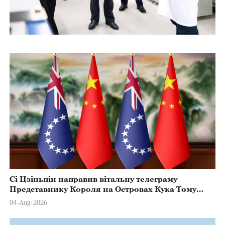
Сі Цзіньпін направив вітальну телеграму
Представнику Короля на Островах Кука Тому
Марстерсу з нагоди Дня Конституції
04-Aug-2026