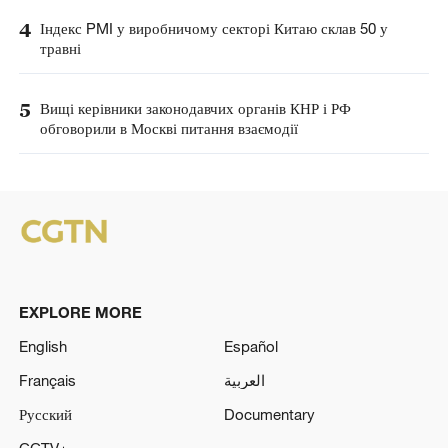
4
Індекс PMI у виробничому секторі Китаю склав 50 у
травні
5
Вищі керівники законодавчих органів КНР і РФ
обговорили в Москві питання взаємодії
EXPLORE MORE
English
Español
Français
العربية
Русский
Documentary
CCTV+