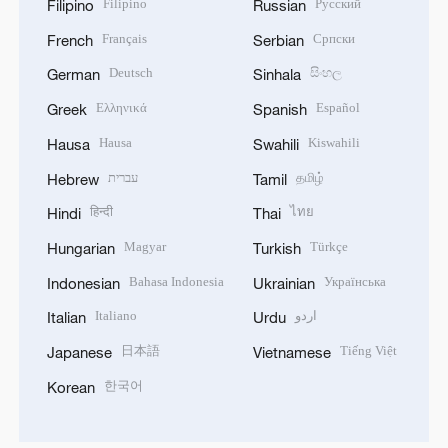
Filipino
Русский
Filipino
Russian
Français
Српски
French
Serbian
Deutsch
සිංහල
German
Sinhala
Ελληνικά
Español
Greek
Spanish
Hausa
Kiswahili
Hausa
Swahili
עברית
தமிழ்
Hebrew
Tamil
हिन्दी
ไทย
Hindi
Thai
Magyar
Türkçe
Hungarian
Turkish
Bahasa Indonesia
Українська
Indonesian
Ukrainian
Italiano
اردو
Italian
Urdu
日本語
Tiếng Việt
Japanese
Vietnamese
한국어
Korean