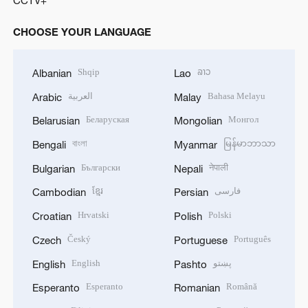
CHOOSE YOUR LANGUAGE
Shqip
ລາວ
Albanian
Lao
العربية
Bahasa Melayu
Arabic
Malay
Беларуская
Монгол
Belarusian
Mongolian
বাংলা
မြန်မာဘာသာ
Bengali
Myanmar
Български
नेपाली
Bulgarian
Nepali
ខ្មែរ
فارسی
Cambodian
Persian
Hrvatski
Polski
Croatian
Polish
Český
Português
Czech
Portuguese
English
پښتو
English
Pashto
Esperanto
Română
Esperanto
Romanian