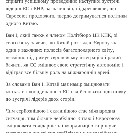
сприяти успішному проведенню наступної зустрічі
лідерів ЄС і КНР, зазначив він, підкресливши, що
Євросоюз продовжить твердо дотримуватися політики
одного Китаю.
Ван Ї, який також є членом Політбюро ЦК КПК, зі
свого боку заявив, що Китай розглядає Європу як
один з важливих полюсів багатополярного світу,
незмінно підтримує європейську інтеграцію і радий
бачити, як ЄС зміцнює свою стратегічну автономію і
відіграє все більшу роль на міжнародній арені.
За словами Ван Ї, Китай має намір зміцнювати
контакти і координацію з ЄС і здійснювати підготовку
до зустрічі лідерів двох сторін.
Чим серйознішою і складнішою стає міжнародна
ситуація, тим більше необхідно Китаю і Євросоюзу
зміцнювати солідарність і координацію та рішуче
виступати в якості сил стабілізації у неспокійному