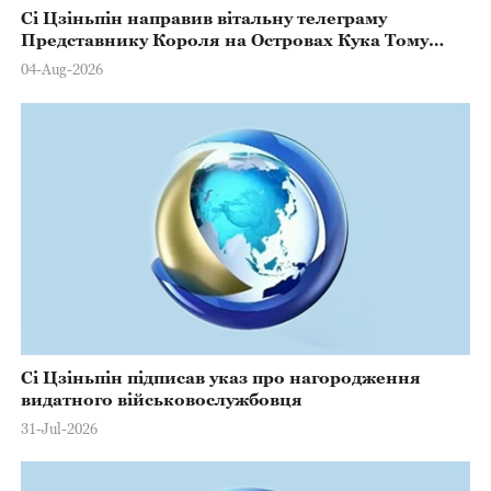
Сі Цзіньпін направив вітальну телеграму
Представнику Короля на Островах Кука Тому
Марстерсу з нагоди Дня Конституції
04-Aug-2026
Сі Цзіньпін підписав указ про нагородження
видатного військовослужбовця
31-Jul-2026