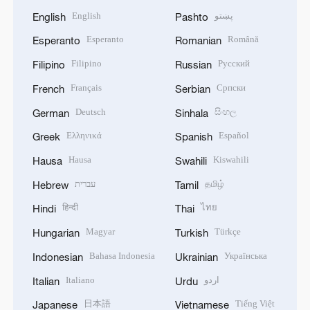
English
پښتو
English
Pashto
Esperanto
Română
Esperanto
Romanian
Filipino
Русский
Filipino
Russian
Français
Српски
French
Serbian
Deutsch
සිංහල
German
Sinhala
Ελληνικά
Español
Greek
Spanish
Hausa
Kiswahili
Hausa
Swahili
עברית
தமிழ்
Hebrew
Tamil
हिन्दी
ไทย
Hindi
Thai
Magyar
Türkçe
Hungarian
Turkish
Bahasa Indonesia
Українська
Indonesian
Ukrainian
Italiano
اردو
Italian
Urdu
日本語
Tiếng Việt
Japanese
Vietnamese