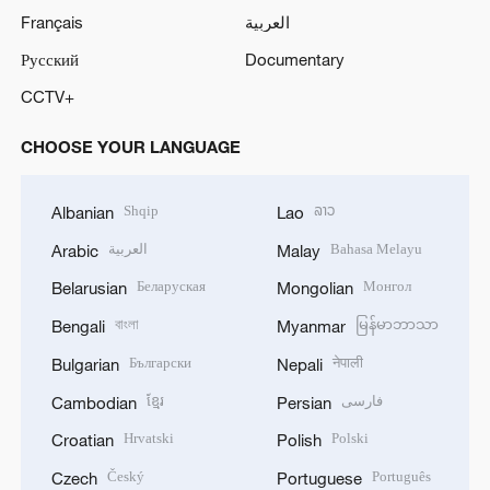
Français
العربية
Русский
Documentary
CCTV+
CHOOSE YOUR LANGUAGE
Shqip
ລາວ
Albanian
Lao
العربية
Bahasa Melayu
Arabic
Malay
Беларуская
Монгол
Belarusian
Mongolian
বাংলা
မြန်မာဘာသာ
Bengali
Myanmar
Български
नेपाली
Bulgarian
Nepali
ខ្មែរ
فارسی
Cambodian
Persian
Hrvatski
Polski
Croatian
Polish
Český
Português
Czech
Portuguese