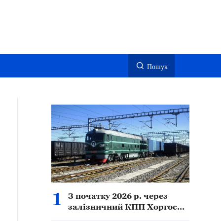
Пошук
1
З початку 2026 р. через
залізничний КПП Хоргос
пройшло понад 4 тис.