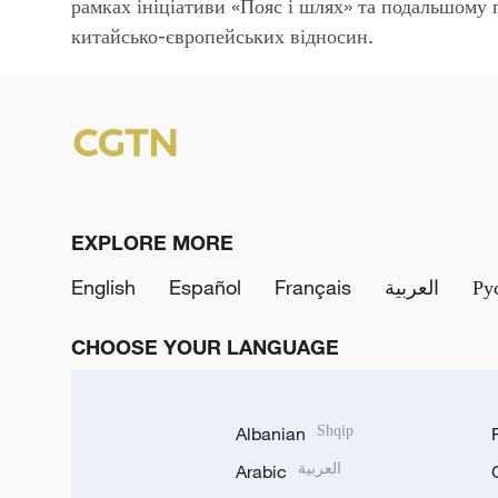
рамках ініціативи «Пояс і шлях» та подальшому 
китайсько-європейських відносин.
EXPLORE MORE
English
Español
Français
العربية
Ру
CHOOSE YOUR LANGUAGE
Albanian
Shqip
Arabic
العربية