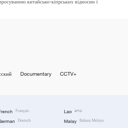
просуванню китайсько-кіпрських відносин і
сский
Documentary
CCTV+
French
Français
Lao
ລາວ
German
Deutsch
Malay
Bahasa Melayu