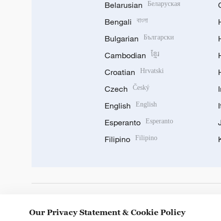
Belarusian
Беларуская
Bengali
বাংলা
Bulgarian
Български
Cambodian
ខ្មែរ
Croatian
Hrvatski
Czech
Český
English
English
Esperanto
Esperanto
Filipino
Filipino
DOWNLOAD OUR APP
Our Privacy Statement & Cookie Policy