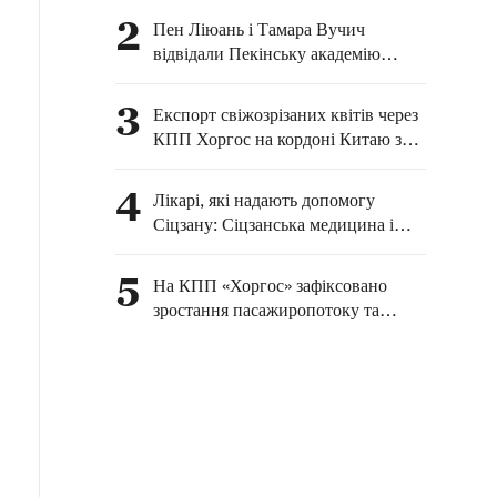
поїздів Китай-Європа/
2
Пен Ліюань і Тамара Вучич
Центральна Азія
відвідали Пекінську академію
танцю
3
Експорт свіжозрізаних квітів через
КПП Хоргос на кордоні Китаю з
Казахстаном продемонстрував
значне зростання
4
Лікарі, які надають допомогу
Сіцзану: Сіцзанська медицина і
охорона здоров'я стрімко
розвиваються
5
На КПП «Хоргос» зафіксовано
зростання пасажиропотоку та
вантажообігу в січні-квітні 2026
року