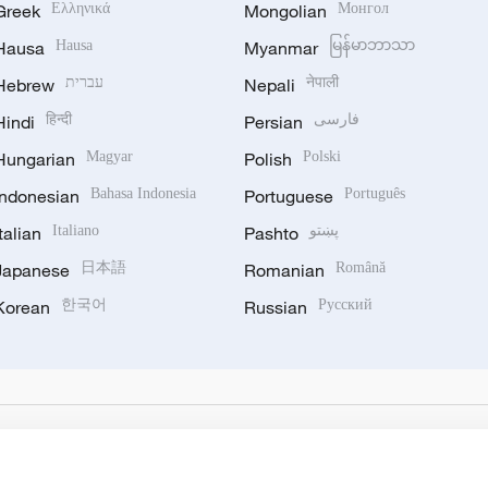
Greek
Ελληνικά
Mongolian
Монгол
Hausa
Hausa
Myanmar
မြန်မာဘာသာ
Hebrew
עברית
Nepali
नेपाली
Hindi
हिन्दी
Persian
فارسی
Hungarian
Magyar
Polish
Polski
Indonesian
Bahasa Indonesia
Portuguese
Português
Italian
Italiano
Pashto
پښتو
Japanese
日本語
Romanian
Română
Korean
한국어
Russian
Русский