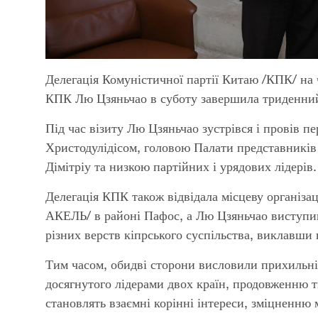
Делегація Комуністичної партії Китаю /КПК/ на 
КПК Лю Цзяньчао в суботу завершила триденний 
Під час візиту Лю Цзяньчао зустрівся і провів п
Христодулідісом, головою Палати представників 
Дімітріу та низкою партійних і урядових лідерів.
Делегація КПК також відвідала місцеву організац
АКЕЛЬ/ в районі Пафос, а Лю Цзяньчао виступи
різних верств кіпрського суспільства, виклавш
Тим часом, обидві сторони висловили прихильніс
досягнутого лідерами двох країн, продовженню т
становлять взаємні корінні інтереси, зміцненню