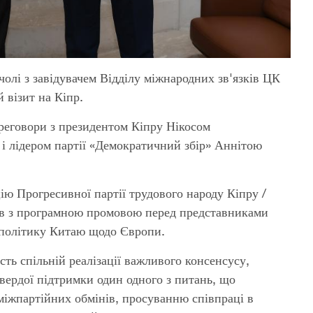
чолі з завідувачем Відділу міжнародних зв'язків ЦК
візит на Кіпр.
ереговори з президентом Кіпру Нікосом
і лідером партії «Демократичний збір» Аннітою
ію Прогресивної партії трудового народу Кіпру /
в з програмною промовою перед представниками
и політику Китаю щодо Європи.
ть спільній реалізації важливого консенсусу,
вердої підтримки один одного з питань, що
 міжпартійних обмінів, просуванню співпраці в