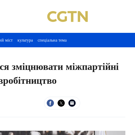
ий міст
культура
спеціальна тема
ься зміцнювати міжпартійні
івробітництво