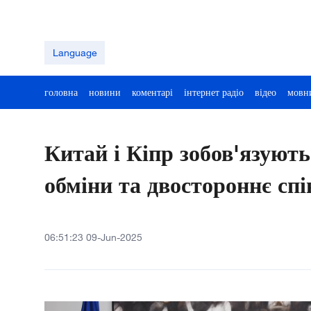
Language
головна
новини
коментарі
інтернет радіо
відео
мовн
Китай і Кіпр зобов'язуют
обміни та двостороннє сп
06:51:23 09-Jun-2025