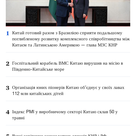
1
Китай готовий разом з Бразилією сприяти подальшому
поглибленому розвитку комплексного співробітництва між
Китаєм та Латинською Америкою — глава МЗС КНР
2
Госпітальний корабель ВМС Китаю вирушив на місію в
Південно-Китайське море
3
Організація юних піонерів Китаю об’єднує у своїх лавах
112 млн китайських дітей
4
Індекс PMI у виробничому секторі Китаю склав 50 у
травні
Вищі керівники законодавчих органів КНР і РФ