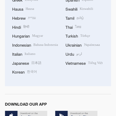
Greek
Spanish
Hausa
Kiswahili
Hausa
Swahili
עברית
தமிழ்
Hebrew
Tamil
हिन्दी
ไทย
Hindi
Thai
Magyar
Türkçe
Hungarian
Turkish
Bahasa Indonesia
Українська
Indonesian
Ukrainian
Italiano
اردو
Italian
Urdu
日本語
Tiếng Việt
Japanese
Vietnamese
한국어
Korean
DOWNLOAD OUR APP