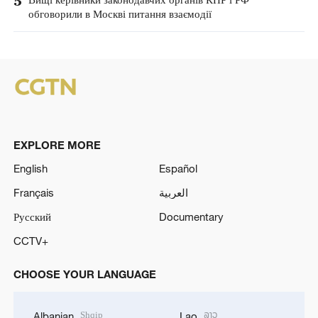
5
обговорили в Москві питання взаємодії
EXPLORE MORE
English
Español
Français
العربية
Русский
Documentary
CCTV+
CHOOSE YOUR LANGUAGE
Shqip
ລາວ
Albanian
Lao