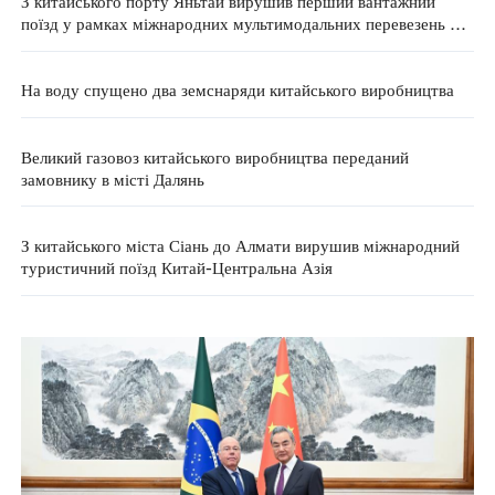
З китайського порту Яньтай вирушив перший вантажний
поїзд у рамках міжнародних мультимодальних перевезень у
режимі «єдиної накладної»
На воду спущено два земснаряди китайського виробництва
Великий газовоз китайського виробництва переданий
замовнику в місті Далянь
З китайського міста Сіань до Алмати вирушив міжнародний
туристичний поїзд Китай-Центральна Азія