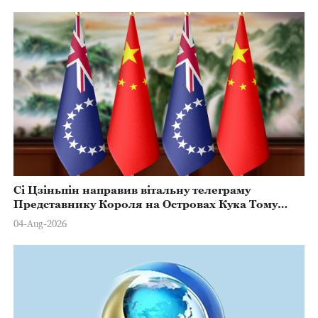
Сі Цзіньпін направив вітальну телеграму
Представнику Короля на Островах Кука Тому
Марстерсу з нагоди Дня Конституції
04-Aug-2026