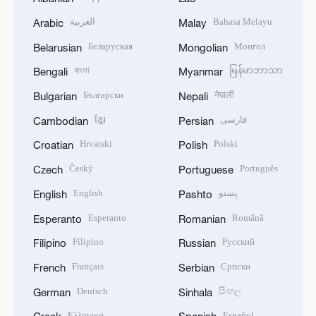
العربية
Bahasa Melayu
Arabic
Malay
Беларуская
Монгол
Belarusian
Mongolian
বাংলা
မြန်မာဘာသာ
Bengali
Myanmar
Български
नेपाली
Bulgarian
Nepali
ខ្មែរ
فارسی
Cambodian
Persian
Hrvatski
Polski
Croatian
Polish
Český
Português
Czech
Portuguese
English
پښتو
English
Pashto
Esperanto
Română
Esperanto
Romanian
Filipino
Русский
Filipino
Russian
Français
Српски
French
Serbian
Deutsch
සිංහල
German
Sinhala
Ελληνικά
Español