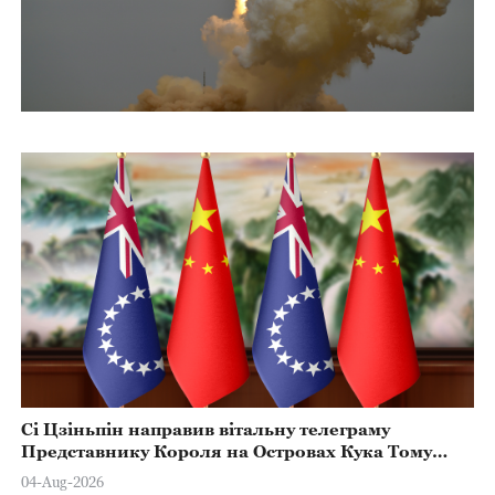
Сі Цзіньпін направив вітальну телеграму
Представнику Короля на Островах Кука Тому
Марстерсу з нагоди Дня Конституції
04-Aug-2026