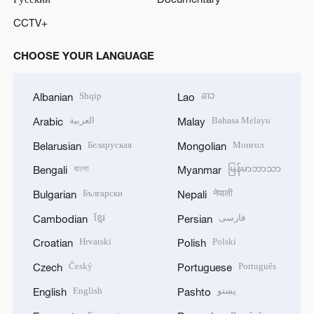
CCTV+
CHOOSE YOUR LANGUAGE
Shqip
ລາວ
Albanian
Lao
العربية
Bahasa Melayu
Arabic
Malay
Беларуская
Монгол
Belarusian
Mongolian
বাংলা
မြန်မာဘာသာ
Bengali
Myanmar
Български
नेपाली
Bulgarian
Nepali
ខ្មែរ
فارسی
Cambodian
Persian
Hrvatski
Polski
Croatian
Polish
Český
Português
Czech
Portuguese
English
پښتو
English
Pashto