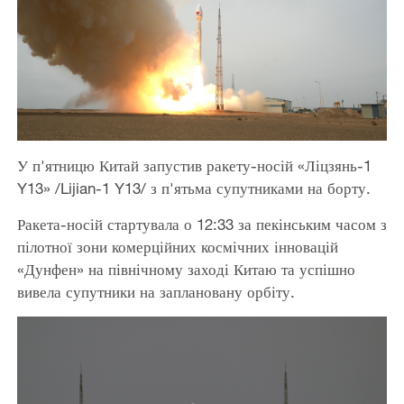
У п'ятницю Китай запустив ракету-носій «Ліцзянь-1
Y13» /Lijian-1 Y13/ з п'ятьма супутниками на борту.
Ракета-носій стартувала о 12:33 за пекінським часом з
пілотної зони комерційних космічних інновацій
«Дунфен» на північному заході Китаю та успішно
вивела супутники на заплановану орбіту.