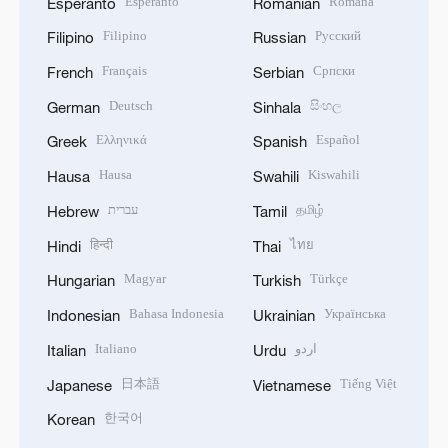
Esperanto
Română
Esperanto
Romanian
Filipino
Русский
Filipino
Russian
Français
Српски
French
Serbian
Deutsch
සිංහල
German
Sinhala
Ελληνικά
Español
Greek
Spanish
Hausa
Kiswahili
Hausa
Swahili
עברית
தமிழ்
Hebrew
Tamil
हिन्दी
ไทย
Hindi
Thai
Magyar
Türkçe
Hungarian
Turkish
Bahasa Indonesia
Українська
Indonesian
Ukrainian
Italiano
اردو
Italian
Urdu
日本語
Tiếng Việt
Japanese
Vietnamese
한국어
Korean