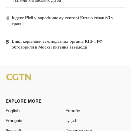
112 млн китайських дітей
4
Індекс PMI у виробничому секторі Китаю склав 50 у
травні
5
Вищі керівники законодавчих органів КНР і РФ
обговорили в Москві питання взаємодії
EXPLORE MORE
English
Español
Français
العربية
Русский
Documentary