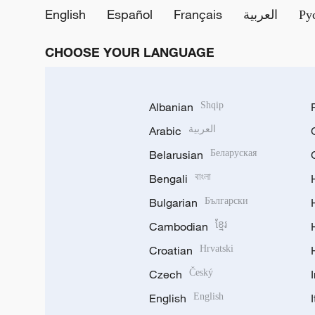
English
Español
Français
العربية
Ру
CHOOSE YOUR LANGUAGE
Albanian
Shqip
Arabic
العربية
Belarusian
Беларуская
Bengali
বাংলা
Bulgarian
Български
Cambodian
ខ្មែរ
Croatian
Hrvatski
Czech
Český
English
English