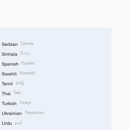
Serbian
Српски
Sinhala
සිංහල
Spanish
Español
Swahili
Kiswahili
Tamil
தமிழ்
Thai
ไทย
Turkish
Türkçe
Ukrainian
Українська
Urdu
اردو