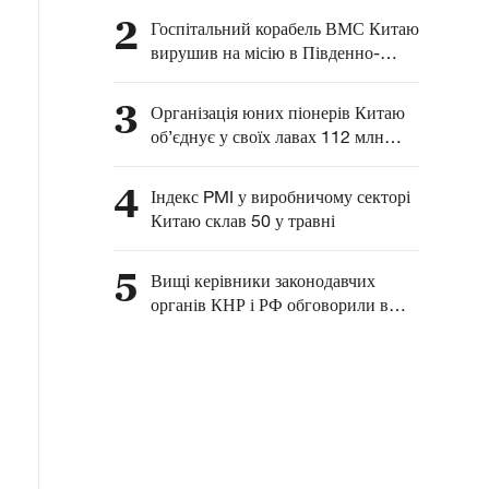
розвитку комплексного
2
Госпітальний корабель ВМС Китаю
співробітництва між
вирушив на місію в Південно-
Китаєм та Латинською
Китайське море
Америкою — глава МЗС
3
Організація юних піонерів Китаю
КНР
об’єднує у своїх лавах 112 млн
китайських дітей
4
Індекс PMI у виробничому секторі
Китаю склав 50 у травні
5
Вищі керівники законодавчих
органів КНР і РФ обговорили в
Москві питання взаємодії