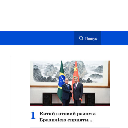
Пошук
1
Китай готовий разом з
Бразилією сприяти
подальшому поглибленому