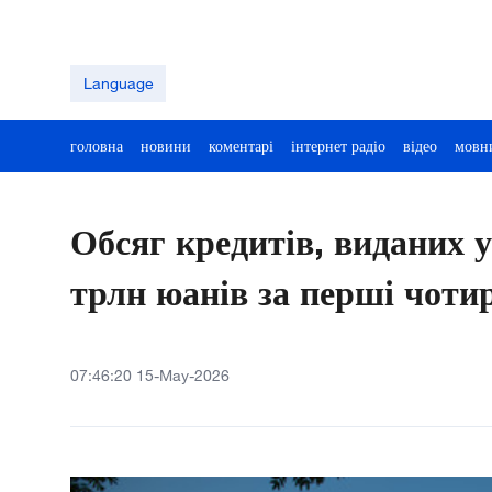
Language
головна
новини
коментарі
інтернет радіо
відео
мовн
Обсяг кредитів, виданих у
трлн юанів за перші чоти
07:46:20 15-May-2026