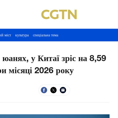
ий міст
культура
спеціальна тема
 юанях, у Китаї зріс на 8,59
ри місяці 2026 року