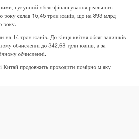
аними, сукупний обсяг фінансування реального
ого року склав 15,45 трлн юанів, що на 893 млрд
о року.
ли на 14 трлн юанів. До кінця квітня обсяг залишків
ному обчисленні до 342,68 трлн юанів, а за
річному обчисленні.
ці Китай продовжить проводити помірно м'яку