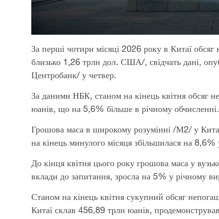
За перші чотири місяці 2026 року в Китаї обсяг к
близько 1,26 трлн дол. США/, свідчать дані, о
Центробанк/ у четвер.
За даними НБК, станом на кінець квітня обсяг н
юанів, що на 5,6% більше в річному обчисленні.
Грошова маса в широкому розумінні /М2/ у Китаї,
на кінець минулого місяця збільшилася на 8,6% 
До кінця квітня цього року грошова маса у вузьк
вклади до запитання, зросла на 5% у річному ви
Станом на кінець квітня сукупний обсяг непога
Китаї склав 456,89 трлн юанів, продемонструва