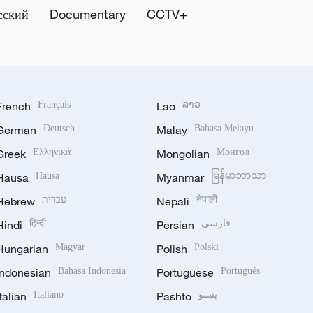
сский
Documentary
CCTV+
French
Français
Lao
ລາວ
German
Deutsch
Malay
Bahasa Melayu
Greek
Ελληνικά
Mongolian
Монгол
Hausa
Hausa
Myanmar
မြန်မာဘာသာ
Hebrew
עברית
Nepali
नेपाली
Hindi
हिन्दी
Persian
فارسی
Hungarian
Magyar
Polish
Polski
Indonesian
Bahasa Indonesia
Portuguese
Português
Italian
Italiano
Pashto
پښتو