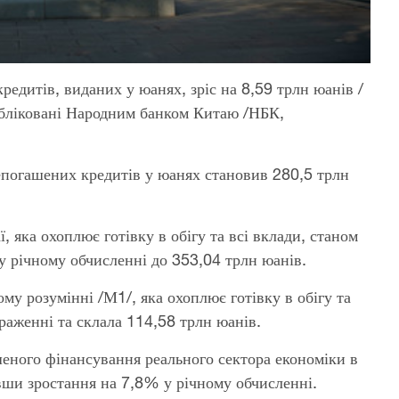
редитів, виданих у юанях, зріс на 8,59 трлн юанів /
публіковані Народним банком Китаю /НБК,
епогашених кредитів у юанях становив 280,5 трлн
 яка охоплює готівку в обігу та всі вклади, станом
у річному обчисленні до 353,04 трлн юанів.
ому розумінні /М1/, яка охоплює готівку в обігу та
раженні та склала 114,58 трлн юанів.
шеного фінансування реального сектора економіки в
вши зростання на 7,8% у річному обчисленні.