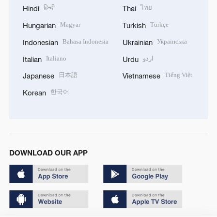
हिन्दी
ไทย
Hindi
Thai
Magyar
Türkçe
Hungarian
Turkish
Bahasa Indonesia
Українська
Indonesian
Ukrainian
Italiano
اردو
Italian
Urdu
日本語
Tiếng Việt
Japanese
Vietnamese
한국어
Korean
DOWNLOAD OUR APP