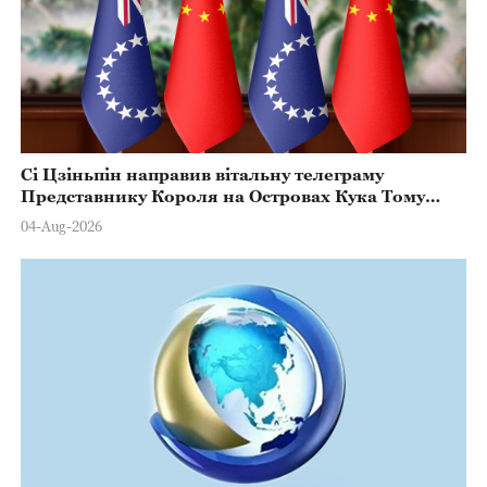
Сі Цзіньпін направив вітальну телеграму
Представнику Короля на Островах Кука Тому
Марстерсу з нагоди Дня Конституції
04-Aug-2026