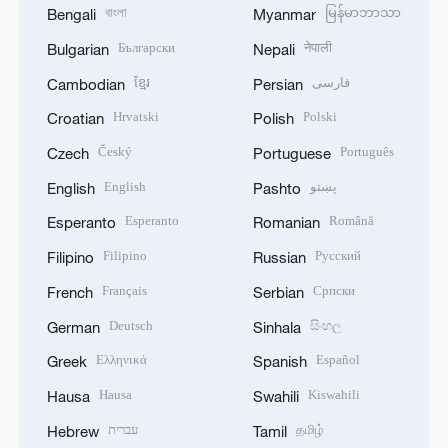
বাংলা
မြန်မာဘာသာ
Bengali
Myanmar
Български
नेपाली
Bulgarian
Nepali
ខ្មែរ
فارسی
Cambodian
Persian
Hrvatski
Polski
Croatian
Polish
Český
Português
Czech
Portuguese
English
پښتو
English
Pashto
Esperanto
Română
Esperanto
Romanian
Filipino
Русский
Filipino
Russian
Français
Српски
French
Serbian
Deutsch
සිංහල
German
Sinhala
Ελληνικά
Español
Greek
Spanish
Hausa
Kiswahili
Hausa
Swahili
עברית
தமிழ்
Hebrew
Tamil