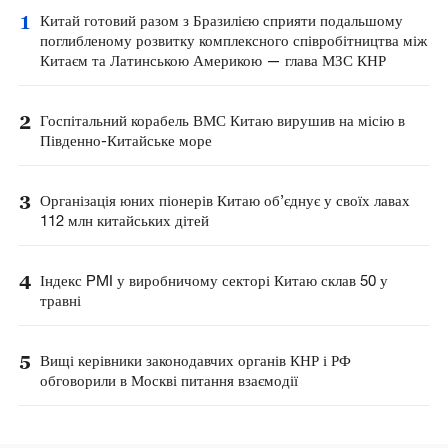
1
Китай готовий разом з Бразилією сприяти подальшому
поглибленому розвитку комплексного співробітництва між
Китаєм та Латинською Америкою — глава МЗС КНР
2
Госпітальний корабель ВМС Китаю вирушив на місію в
Південно-Китайське море
3
Організація юних піонерів Китаю об’єднує у своїх лавах
112 млн китайських дітей
4
Індекс PMI у виробничому секторі Китаю склав 50 у
травні
5
Вищі керівники законодавчих органів КНР і РФ
обговорили в Москві питання взаємодії