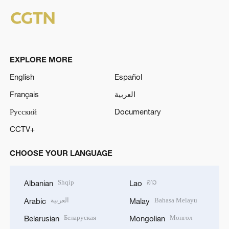
EXPLORE MORE
English
Español
Français
العربية
Русский
Documentary
CCTV+
CHOOSE YOUR LANGUAGE
Shqip
ລາວ
Albanian
Lao
العربية
Bahasa Melayu
Arabic
Malay
Беларуская
Монгол
Belarusian
Mongolian