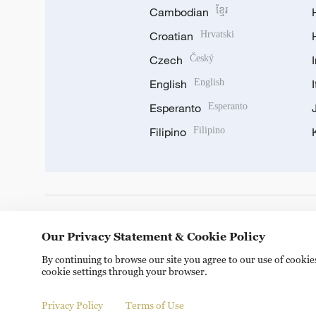
Cambodian
ខ្មែរ
Croatian
Hrvatski
Czech
Český
English
English
Esperanto
Esperanto
Filipino
Filipino
DOWNLOAD OUR APP
Our Privacy Statement & Cookie Policy
By continuing to browse our site you agree to our use of cooki
cookie settings through your browser.
Privacy Policy
Terms of Use
Copyright © 2024 CGTN.
京ICP备20000184号
京公网安