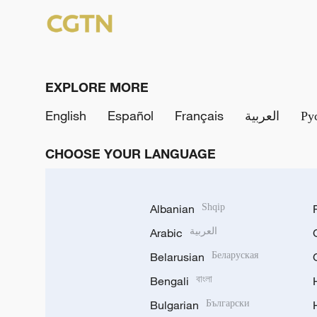
EXPLORE MORE
English
Español
Français
العربية
Ру
CHOOSE YOUR LANGUAGE
Albanian
Shqip
Arabic
العربية
Belarusian
Беларуская
Bengali
বাংলা
Bulgarian
Български