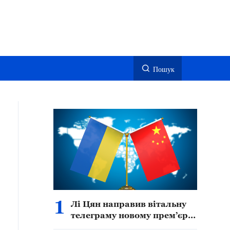
Пошук
1
Лі Цян направив вітальну
телеграму новому прем’єр-
міністру України Сергію