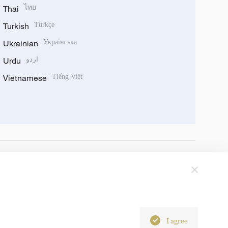
Thai
ไทย
Turkish
Türkçe
Ukrainian
Українська
Urdu
اردو
Vietnamese
Tiếng Việt
I agree
6