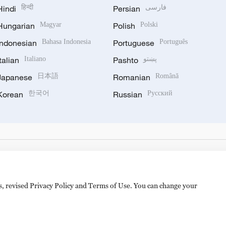
Hindi
हिन्दी
Persian
فارسی
Hungarian
Magyar
Polish
Polski
Indonesian
Bahasa Indonesia
Portuguese
Português
Italian
Italiano
Pashto
پښتو
Japanese
日本語
Romanian
Română
Korean
한국어
Russian
Русский
es, revised Privacy Policy and Terms of Use. You can change your
备 11010502050052号
Disinformation report hotline: 010-8506146