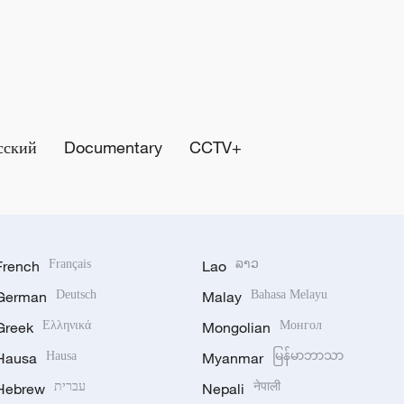
сский
Documentary
CCTV+
French
Français
Lao
ລາວ
German
Deutsch
Malay
Bahasa Melayu
Greek
Ελληνικά
Mongolian
Монгол
Hausa
Hausa
Myanmar
မြန်မာဘာသာ
Hebrew
עברית
Nepali
नेपाली