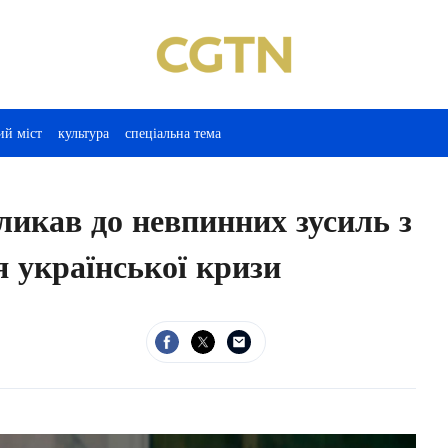
ий міст
культура
спеціальна тема
икав до невпинних зусиль з
 української кризи