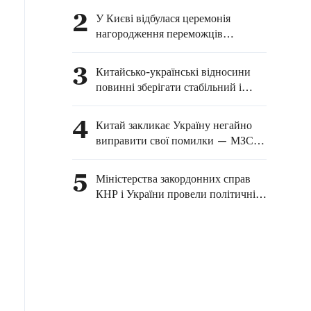
Корецькому
2
У Києві відбулася церемонія
нагородження переможців
конкурсу з перекладу з китайської
мови для учнів середніх та вищих
3
Китайсько-українські відносини
навчальних закладів
повинні зберігати стабільний і
здоровий розвиток — глава МЗС
КНР
4
Китай закликає Україну негайно
виправити свої помилки — МЗС
КНР
5
Міністерства закордонних справ
КНР і України провели політичні
консультації