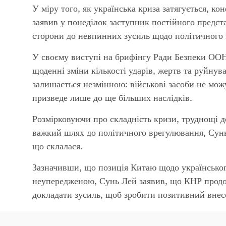
У міру того, як українська криза затягується, к
заявив у понеділок заступник постійного пред
сторони до невпинних зусиль щодо політичного 
У своєму виступі на брифінгу Ради Безпеки ООН
щоденні зміни кількості ударів, жертв та руйнув
залишається незмінною: військові засоби не мо
призведе лише до ще більших наслідків.
Розмірковуючи про складність кризи, труднощі д
важкий шлях до політичного врегулювання, Сунь 
що склалася.
Зазначивши, що позиція Китаю щодо українськог
неупередженою, Сунь Лей заявив, що КНР продо
докладати зусиль, щоб зробити позитивний внес