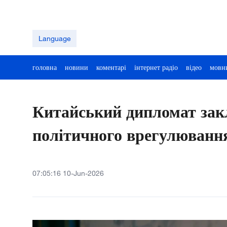
Language
головна
новини
коментарі
інтернет радіо
відео
мовн
Китайський дипломат закл
політичного врегулювання
07:05:16 10-Jun-2026