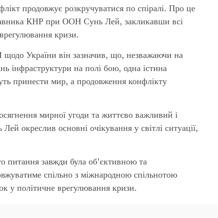
онфлікт продовжує розкручуватися по спіралі. Про це
ставника КНР при ООН Сунь Лей, закликавши всі
врегулювання кризи.
 щодо України він зазначив, що, незважаючи на
ань інфраструктури на полі бою, одна істина
жуть принести мир, а продовження конфлікту
осягнення мирної угоди та життєво важливий і
Лей окреслив основні очікування у світлі ситуації,
о питання завжди була об'єктивною та
вжуватиме спільно з міжнародною спільнотою
ок у політичне врегулювання кризи.