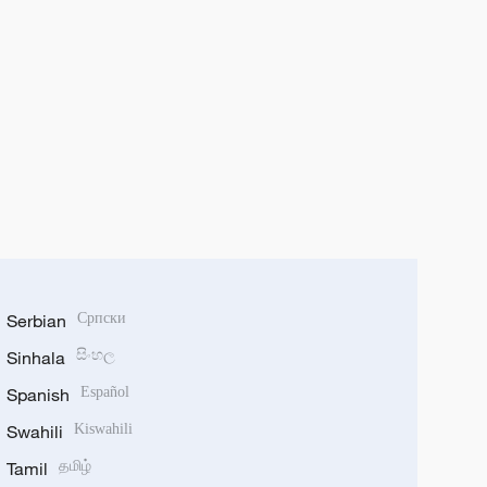
Serbian
Српски
Sinhala
සිංහල
Spanish
Español
Swahili
Kiswahili
Tamil
தமிழ்