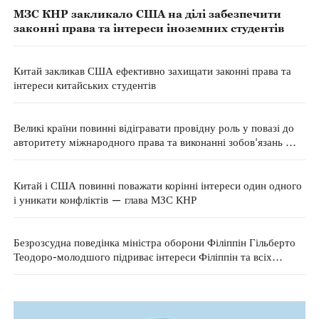
МЗС КНР закликало США на ділі забезпечити
законні права та інтереси іноземних студентів
Китай закликав США ефективно захищати законні права та
інтереси китайських студентів
Великі країни повинні відігравати провідну роль у повазі до
авторитету міжнародного права та виконанні зобов'язань —
МЗС КНР
Китай і США повинні поважати корінні інтереси один одного
і уникати конфліктів — глава МЗС КНР
Безрозсудна поведінка міністра оборони Філіппін Гільберто
Теодоро-молодшого підриває інтереси Філіппін та всіх
філіппінців — МЗС КНР