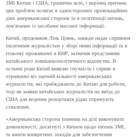
ЗМІ Китаю і США, гранично ясні, і корінна причина
цих проблем полягає в односторонніх провокаційних
діях американської сторони та в політизації питань,
пов'язаних із засобами масової інформації.
Китай, продовжив Лінь Цзянь, завжди надає сприяння
іноземним журналістам у зборі ними інформації та в
їхньому проживанні в КНР, зазначив представник
китайського зовнішньополітичного відомства. В
останні роки Китай виявляє гнучкість і сприяє в
отриманні віз значній кількості американських
журналістів, які приїжджають до Китаю для роботи,
тоді як заявки китайських журналістів на виїзд до
США для ведення репортажів рідко отримують
схвалення.
«Американська сторона повинна на ділі виконувати
домовленості, досягнуті з Китаєм щодо питань ЗМІ,
та вжити конкретних заходів для забезпечення