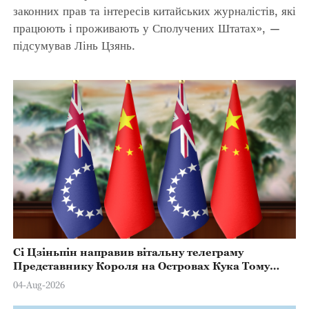
законних прав та інтересів китайських журналістів, які
працюють і проживають у Сполучених Штатах», —
підсумував Лінь Цзянь.
Сі Цзіньпін направив вітальну телеграму
Представнику Короля на Островах Кука Тому
Марстерсу з нагоди Дня Конституції
04-Aug-2026