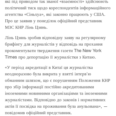
які під приводом так званої «взаємності» здійснюють
політичний тиск щодо кореспондентів інформаційного
агентства «Сіньхуа», які законно працюють у США.
Про це заявив у понеділок офіційний представник
МЗС КНР Лінь Цзянь.
Лінь Цзянь зробив відповідну заяву на регулярному
брифінгу для журналістів у відповідь на прохання
прокоментувати твердження газети The New York
Times про депортацію її журналістки з Китаю.
«У період акредитації в Китаї ця журналістка
неодноразово була викрита у взятті інтерв'ю
обманним шляхом, що є порушенням Положення КНР
про збір інформації постійно акредитованими
іноземними новинними організаціями та іноземними
журналістами. Відповідно до законів і нормативних
актів її посвідка на проживання була анульована», —
повідомив офіційний представник.