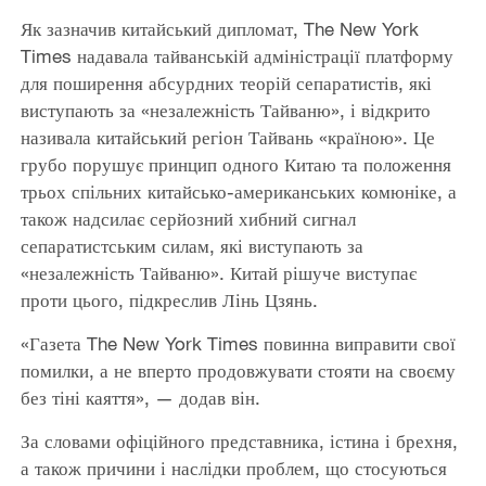
Як зазначив китайський дипломат, The New York
Times надавала тайванській адміністрації платформу
для поширення абсурдних теорій сепаратистів, які
виступають за «незалежність Тайваню», і відкрито
називала китайський регіон Тайвань «країною». Це
грубо порушує принцип одного Китаю та положення
трьох спільних китайсько-американських комюніке, а
також надсилає серйозний хибний сигнал
сепаратистським силам, які виступають за
«незалежність Тайваню». Китай рішуче виступає
проти цього, підкреслив Лінь Цзянь.
«Газета The New York Times повинна виправити свої
помилки, а не вперто продовжувати стояти на своєму
без тіні каяття», — додав він.
За словами офіційного представника, істина і брехня,
а також причини і наслідки проблем, що стосуються