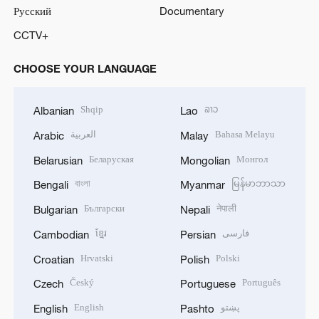
Русский
Documentary
CCTV+
CHOOSE YOUR LANGUAGE
Shqip
ລາວ
Albanian
Lao
العربية
Bahasa Melayu
Arabic
Malay
Беларуская
Монгол
Belarusian
Mongolian
বাংলা
မြန်မာဘာသာ
Bengali
Myanmar
Български
नेपाली
Bulgarian
Nepali
ខ្មែរ
فارسی
Cambodian
Persian
Hrvatski
Polski
Croatian
Polish
Český
Português
Czech
Portuguese
English
پښتو
English
Pashto