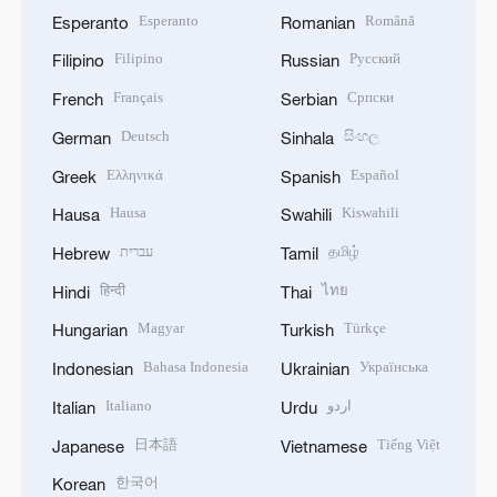
Esperanto
Română
Esperanto
Romanian
Filipino
Русский
Filipino
Russian
Français
Српски
French
Serbian
Deutsch
සිංහල
German
Sinhala
Ελληνικά
Español
Greek
Spanish
Hausa
Kiswahili
Hausa
Swahili
עברית
தமிழ்
Hebrew
Tamil
हिन्दी
ไทย
Hindi
Thai
Magyar
Türkçe
Hungarian
Turkish
Bahasa Indonesia
Українська
Indonesian
Ukrainian
Italiano
اردو
Italian
Urdu
日本語
Tiếng Việt
Japanese
Vietnamese
한국어
Korean