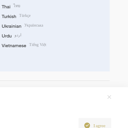
Thai
ไทย
Turkish
Türkçe
Ukrainian
Українська
Urdu
اردو
Vietnamese
Tiếng Việt
I agree
6