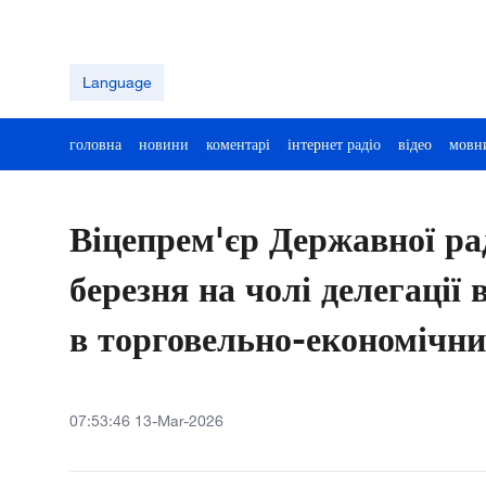
Language
головна
новини
коментарі
інтернет радіо
відео
мовн
Віцепрем'єр Державної ра
березня на чолі делегації 
в торговельно-економічн
07:53:46 13-Mar-2026