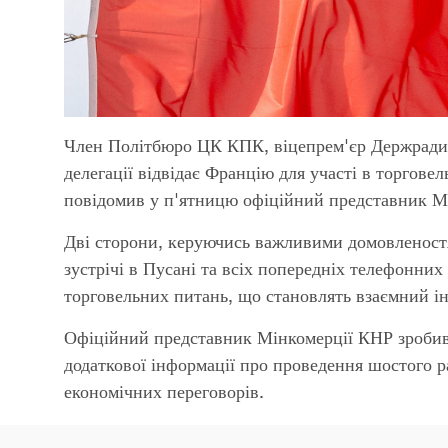
Член Політбюро ЦК КПК, віцепрем'єр Держради К
делегації відвідає Францію для участі в торгов
повідомив у п'ятницю офіційний представник Мі
Дві сторони, керуючись важливими домовленостя
зустрічі в Пусані та всіх попередніх телефонних 
торговельних питань, що становлять взаємний інт
Офіційний представник Мінкомерції КНР зробив 
додаткової інформації про проведення шостого 
економічних переговорів.