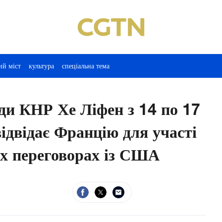
ий міст
культура
спеціальна тема
ди КНР Хе Ліфен з 14 по 17
відвідає Францію для участі
их переговорах із США