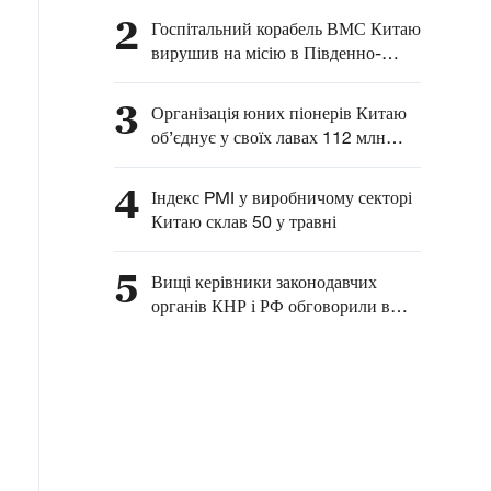
розвитку комплексного
2
Госпітальний корабель ВМС Китаю
співробітництва між
вирушив на місію в Південно-
Китаєм та Латинською
Китайське море
Америкою — глава МЗС
3
Організація юних піонерів Китаю
КНР
об’єднує у своїх лавах 112 млн
китайських дітей
4
Індекс PMI у виробничому секторі
Китаю склав 50 у травні
5
Вищі керівники законодавчих
органів КНР і РФ обговорили в
Москві питання взаємодії