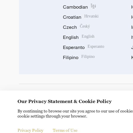
Cambodian
ខ្មែរ
Croatian
Hrvatski
Czech
Český
English
English
Esperanto
Esperanto
Filipino
Filipino
DOWNLOAD OUR APP
Our Privacy Statement & Cookie Policy
By continuing to browse our site you agree to our use of cooki
cookie settings through your browser.
Privacy Policy
Terms of Use
Copyright © 2024 CGTN.
京ICP备20000184号
京公网安