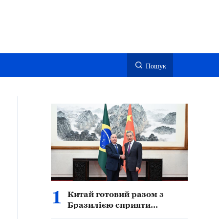
Пошук
1
Китай готовий разом з
Бразилією сприяти
подальшому поглибленому