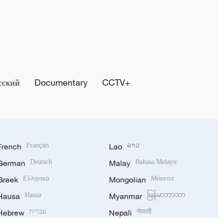
сский
Documentary
CCTV+
French
Français
Lao
ລາວ
German
Deutsch
Malay
Bahasa Melayu
Greek
Ελληνικά
Mongolian
Монгол
Hausa
Hausa
Myanmar
မြန်မာဘာသာ
Hebrew
עברית
Nepali
नेपाली