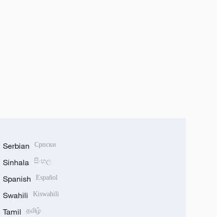
Serbian
Српски
Sinhala
සිංහල
Spanish
Español
Swahili
Kiswahili
Tamil
தமிழ்