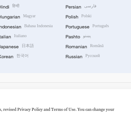
Hindi
हिन्दी
Persian
فارسی
Hungarian
Magyar
Polish
Polski
Indonesian
Bahasa Indonesia
Portuguese
Português
Italian
Italiano
Pashto
پښتو
Japanese
日本語
Romanian
Română
Korean
한국어
Russian
Русский
es, revised Privacy Policy and Terms of Use. You can change your
备 11010502050052号
Disinformation report hotline: 010-8506146