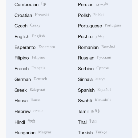
ខ្មែរ
فارسی
Cambodian
Persian
Hrvatski
Polski
Croatian
Polish
Český
Português
Czech
Portuguese
English
پښتو
English
Pashto
Esperanto
Română
Esperanto
Romanian
Filipino
Русский
Filipino
Russian
Français
Српски
French
Serbian
Deutsch
සිංහල
German
Sinhala
Ελληνικά
Español
Greek
Spanish
Hausa
Kiswahili
Hausa
Swahili
עברית
தமிழ்
Hebrew
Tamil
हिन्दी
ไทย
Hindi
Thai
Magyar
Türkçe
Hungarian
Turkish