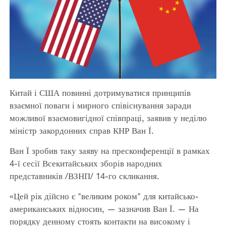
Китай і США повинні дотримуватися принципів
взаємної поваги і мирного співіснування заради
можливої взаємовигідної співпраці, заявив у неділю
міністр закордонних справ КНР Ван Ї.
Ван Ї зробив таку заяву на пресконференції в рамках
4-ї сесії Всекитайських зборів народних
представників /ВЗНП/ 14-го скликання.
«Цей рік дійсно є "великим роком" для китайсько-
американських відносин, — зазначив Ван Ї. — На
порядку денному стоять контакти на високому і