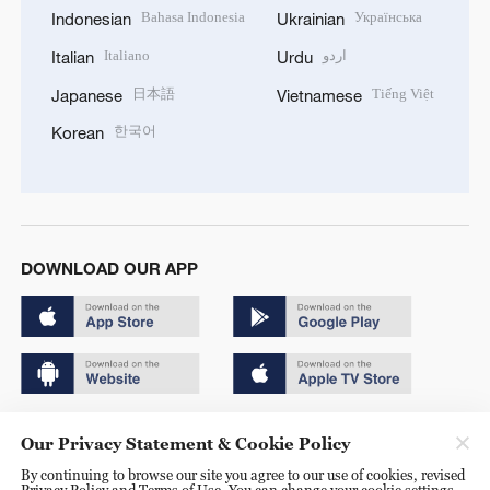
Bahasa Indonesia
Українська
Indonesian
Ukrainian
Italiano
اردو
Italian
Urdu
日本語
Tiếng Việt
Japanese
Vietnamese
한국어
Korean
DOWNLOAD OUR APP
Copyright © 2024 CGTN.
Our Privacy Statement & Cookie Policy
京ICP备20000184号
By continuing to browse our site you agree to our use of cookies, revised
Privacy Policy and Terms of Use. You can change your cookie settings