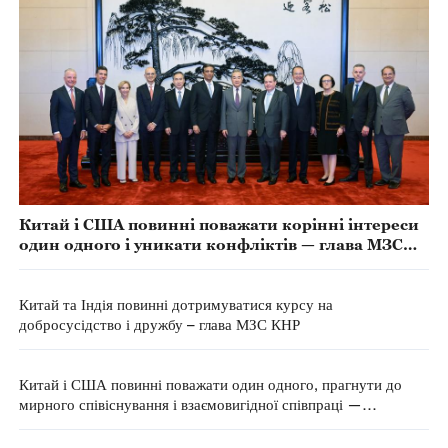
Китай і США повинні поважати корінні інтереси
один одного і уникати конфліктів — глава МЗС
КНР
Китай та Індія повинні дотримуватися курсу на
добросусідство і дружбу – глава МЗС КНР
Китай і США повинні поважати один одного, прагнути до
мирного співіснування і взаємовигідної співпраці —
представник 4-ї сесії ВЗНП 14-го скликання