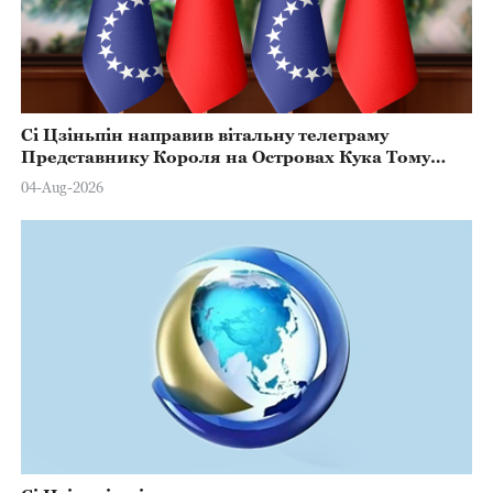
Сі Цзіньпін направив вітальну телеграму
Представнику Короля на Островах Кука Тому
Марстерсу з нагоди Дня Конституції
04-Aug-2026