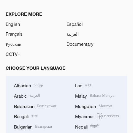
EXPLORE MORE
English
Español
Français
العربية
Русский
Documentary
CCTV+
CHOOSE YOUR LANGUAGE
Shqip
ລາວ
Albanian
Lao
العربية
Bahasa Melayu
Arabic
Malay
Беларуская
Монгол
Belarusian
Mongolian
বাংলা
မြန်မာဘာသာ
Bengali
Myanmar
Български
नेपाली
Bulgarian
Nepali