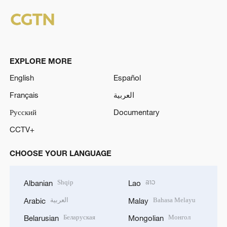
EXPLORE MORE
English
Español
Français
العربية
Русский
Documentary
CCTV+
CHOOSE YOUR LANGUAGE
Shqip
ລາວ
Albanian
Lao
العربية
Bahasa Melayu
Arabic
Malay
Беларуская
Монгол
Belarusian
Mongolian