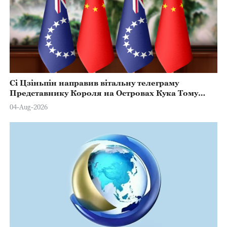
Сі Цзіньпін направив вітальну телеграму
Представнику Короля на Островах Кука Тому
Марстерсу з нагоди Дня Конституції
04-Aug-2026