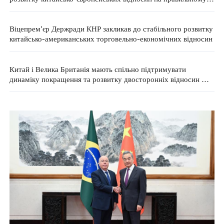
шляху — глава МЗС КНР
Віцепрем'єр Держради КНР закликав до стабільного розвитку
китайсько-американських торговельно-економічних відносин
Китай і Велика Британія мають спільно підтримувати
динаміку покращення та розвитку двосторонніх відносин —
МЗС КНР