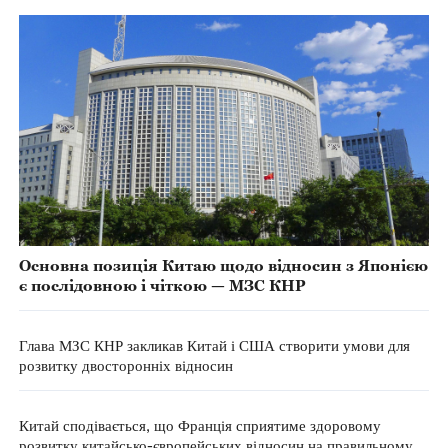
Основна позиція Китаю щодо відносин з Японією
є послідовною і чіткою — МЗС КНР
Глава МЗС КНР закликав Китай і США створити умови для
розвитку двосторонніх відносин
Китай сподівається, що Франція сприятиме здоровому
розвитку китайсько-європейських відносин на правильному