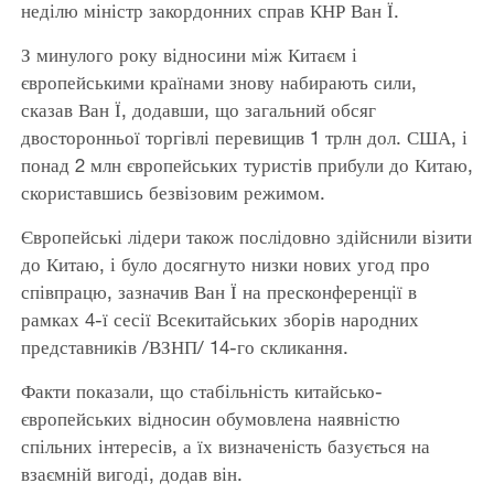
неділю міністр закордонних справ КНР Ван Ї.
З минулого року відносини між Китаєм і
європейськими країнами знову набирають сили,
сказав Ван Ї, додавши, що загальний обсяг
двосторонньої торгівлі перевищив 1 трлн дол. США, і
понад 2 млн європейських туристів прибули до Китаю,
скориставшись безвізовим режимом.
Європейські лідери також послідовно здійснили візити
до Китаю, і було досягнуто низки нових угод про
співпрацю, зазначив Ван Ї на пресконференції в
рамках 4-ї сесії Всекитайських зборів народних
представників /ВЗНП/ 14-го скликання.
Факти показали, що стабільність китайсько-
європейських відносин обумовлена наявністю
спільних інтересів, а їх визначеність базується на
взаємній вигоді, додав він.