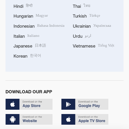
हिन्दी
ไทย
Hindi
Thai
Magyar
Türkçe
Hungarian
Turkish
Bahasa Indonesia
Українська
Indonesian
Ukrainian
Italiano
اردو
Italian
Urdu
日本語
Tiếng Việt
Japanese
Vietnamese
한국어
Korean
DOWNLOAD OUR APP