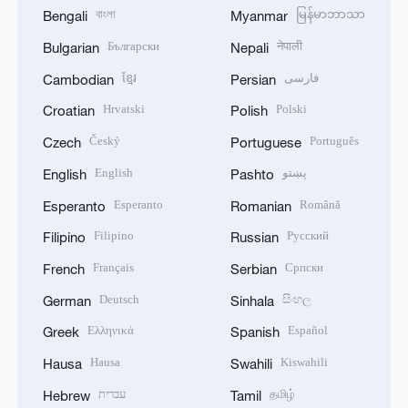
বাংলা
မြန်မာဘာသာ
Bengali
Myanmar
Български
नेपाली
Bulgarian
Nepali
ខ្មែរ
فارسی
Cambodian
Persian
Hrvatski
Polski
Croatian
Polish
Český
Português
Czech
Portuguese
English
پښتو
English
Pashto
Esperanto
Română
Esperanto
Romanian
Filipino
Русский
Filipino
Russian
Français
Српски
French
Serbian
Deutsch
සිංහල
German
Sinhala
Ελληνικά
Español
Greek
Spanish
Hausa
Kiswahili
Hausa
Swahili
עברית
தமிழ்
Hebrew
Tamil