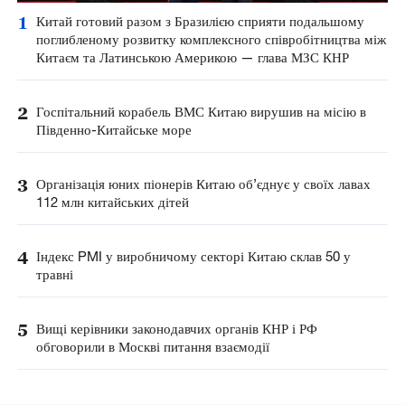
1
Китай готовий разом з Бразилією сприяти подальшому
поглибленому розвитку комплексного співробітництва між
Китаєм та Латинською Америкою — глава МЗС КНР
2
Госпітальний корабель ВМС Китаю вирушив на місію в
Південно-Китайське море
3
Організація юних піонерів Китаю об’єднує у своїх лавах
112 млн китайських дітей
4
Індекс PMI у виробничому секторі Китаю склав 50 у
травні
5
Вищі керівники законодавчих органів КНР і РФ
обговорили в Москві питання взаємодії