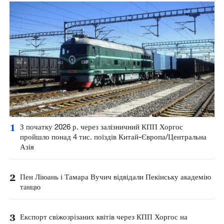
1
З початку 2026 р. через залізничний КПП Хоргос
пройшло понад 4 тис. поїздів Китай-Європа/Центральна
Азія
2
Пен Ліюань і Тамара Вучич відвідали Пекінську академію
танцю
3
Експорт свіжозрізаних квітів через КПП Хоргос на