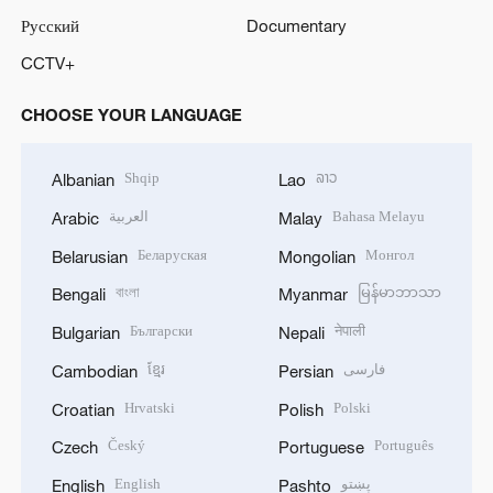
Русский
Documentary
CCTV+
CHOOSE YOUR LANGUAGE
Shqip
ລາວ
Albanian
Lao
العربية
Bahasa Melayu
Arabic
Malay
Беларуская
Монгол
Belarusian
Mongolian
বাংলা
မြန်မာဘာသာ
Bengali
Myanmar
Български
नेपाली
Bulgarian
Nepali
ខ្មែរ
فارسی
Cambodian
Persian
Hrvatski
Polski
Croatian
Polish
Český
Português
Czech
Portuguese
English
پښتو
English
Pashto