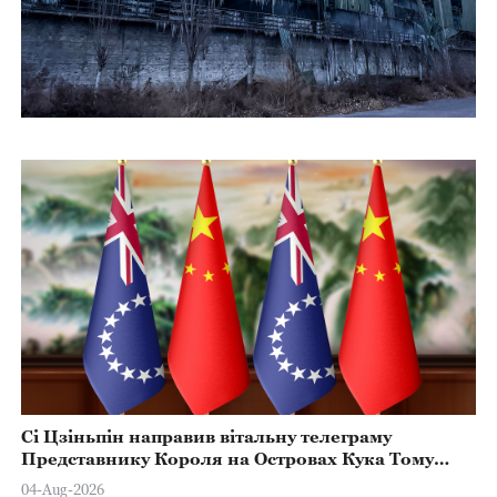
Сі Цзіньпін направив вітальну телеграму
Представнику Короля на Островах Кука Тому
Марстерсу з нагоди Дня Конституції
04-Aug-2026