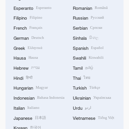
Esperanto
Română
Esperanto
Romanian
Filipino
Русский
Filipino
Russian
Français
Српски
French
Serbian
Deutsch
සිංහල
German
Sinhala
Ελληνικά
Español
Greek
Spanish
Hausa
Kiswahili
Hausa
Swahili
עברית
தமிழ்
Hebrew
Tamil
हिन्दी
ไทย
Hindi
Thai
Magyar
Türkçe
Hungarian
Turkish
Bahasa Indonesia
Українська
Indonesian
Ukrainian
Italiano
اردو
Italian
Urdu
日本語
Tiếng Việt
Japanese
Vietnamese
한국어
Korean