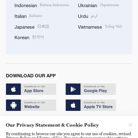
Bahasa Indonesia
Українська
Indonesian
Ukrainian
Italiano
اردو
Italian
Urdu
日本語
Tiếng Việt
Japanese
Vietnamese
한국어
Korean
DOWNLOAD OUR APP
Copyright © 2024 CGTN.
Our Privacy Statement & Cookie Policy
京ICP备20000184号
By continuing to browse our site you agree to our use of cookies, revised
Privacy Policy and Terms of Use. You can change your cookie settings