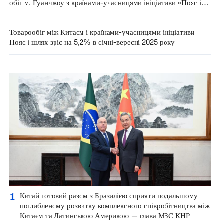
обіг м. Гуанчжоу з країнами-учасницями ініціативи «Пояс і
шлях» збільшився на 24,1%
Товарообіг між Китаєм і країнами-учасницями ініціативи
Пояс і шлях зріс на 5,2% в січні-вересні 2025 року
1
Китай готовий разом з Бразилією сприяти подальшому
поглибленому розвитку комплексного співробітництва між
Китаєм та Латинською Америкою — глава МЗС КНР