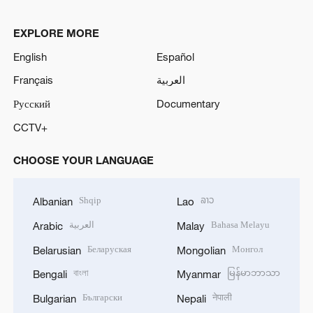
EXPLORE MORE
English
Español
Français
العربية
Русский
Documentary
CCTV+
CHOOSE YOUR LANGUAGE
Shqip
ລາວ
Albanian
Lao
العربية
Bahasa Melayu
Arabic
Malay
Беларуская
Монгол
Belarusian
Mongolian
বাংলা
မြန်မာဘာသာ
Bengali
Myanmar
Български
नेपाली
Bulgarian
Nepali