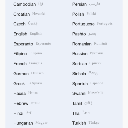
ខ្មែរ
فارسی
Cambodian
Persian
Hrvatski
Polski
Croatian
Polish
Český
Português
Czech
Portuguese
English
پښتو
English
Pashto
Esperanto
Română
Esperanto
Romanian
Filipino
Русский
Filipino
Russian
Français
Српски
French
Serbian
Deutsch
සිංහල
German
Sinhala
Ελληνικά
Español
Greek
Spanish
Hausa
Kiswahili
Hausa
Swahili
עברית
தமிழ்
Hebrew
Tamil
हिन्दी
ไทย
Hindi
Thai
Magyar
Türkçe
Hungarian
Turkish