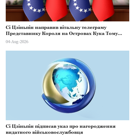
Сі Цзіньпін направив вітальну телеграму
Представнику Короля на Островах Кука Тому
Марстерсу з нагоди Дня Конституції
04-Aug-2026
Сі Цзіньпін підписав указ про нагородження
видатного військовослужбовця