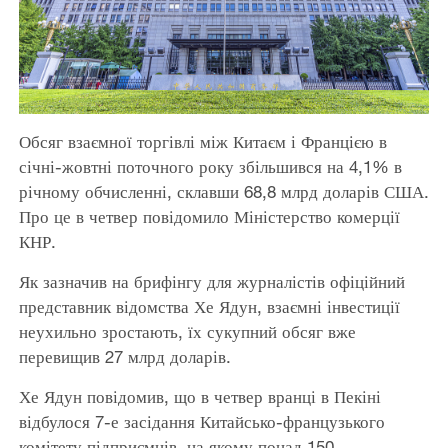
Обсяг взаємної торгівлі між Китаєм і Францією в
січні-жовтні поточного року збільшився на 4,1% в
річному обчисленні, склавши 68,8 млрд доларів США.
Про це в четвер повідомило Міністерство комерції
КНР.
Як зазначив на брифінгу для журналістів офіційний
представник відомства Хе Ядун, взаємні інвестиції
неухильно зростають, їх сукупний обсяг вже
перевищив 27 млрд доларів.
Хе Ядун повідомив, що в четвер вранці в Пекіні
відбулося 7-е засідання Китайсько-французького
комітету підприємців, на якому понад 150