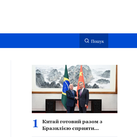
Пошук
1
Китай готовий разом з
Бразилією сприяти
подальшому поглибленому