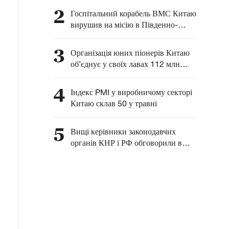
розвитку комплексного
2
Госпітальний корабель ВМС Китаю
співробітництва між
вирушив на місію в Південно-
Китаєм та Латинською
Китайське море
Америкою — глава МЗС
3
Організація юних піонерів Китаю
КНР
об’єднує у своїх лавах 112 млн
китайських дітей
4
Індекс PMI у виробничому секторі
Китаю склав 50 у травні
5
Вищі керівники законодавчих
органів КНР і РФ обговорили в
Москві питання взаємодії