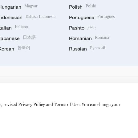
Hungarian
Magyar
Polish
Polski
Indonesian
Bahasa Indonesia
Portuguese
Português
Italian
Italiano
Pashto
پښتو
Japanese
日本語
Romanian
Română
Korean
한국어
Russian
Русский
es, revised Privacy Policy and Terms of Use. You can change your
备 11010502050052号
Disinformation report hotline: 010-8506146