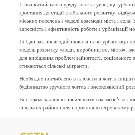
Глава китайського уряду констатував, що урбаніза
зростання до стадії стабільного розвитку, відбув
міських поселень і моделі взаємодії міста і села
адресність і ефективність роботи з урбанізації н
Лі Цян закликав здійснювати план урбанізації н
модель розвитку «люди, виробництво, місто», вж
для вирішення проблем зайнятості, соціального з
стикаються сільські мігранти.
Необхідно поглиблено втілювати в життя ініціат
будівництво зручного житла і високоякісний роз
Він також закликав посилювати взаємозв'язок ін
сільських районів для сприяння інтегрованому ро