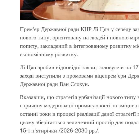
Прем'єр Державної ради КНР Лі Цян у середу зак
нового типу, орієнтовану на людей і повною мі
попиту, закладений в інтегрованому розвитку мі
економічному розвитку.
Лі Цян зробив відповідні заяви, головуючи на 
заході виступили з промовами віцепрем'єри Держ
Державної ради Ван Сяохун.
Вказавши, що стратегія урбанізації нового тип
сприяння модернізації промисловості та зміцненн
останні роки в процесі реалізації даної стратегії
цьому зберігається величезний простір для подал
15-ї п'ятирічки /2026-2030 рр./.