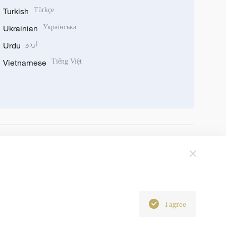
Turkish
Türkçe
Ukrainian
Українська
Urdu
اردو
Vietnamese
Tiếng Việt
I agree
6