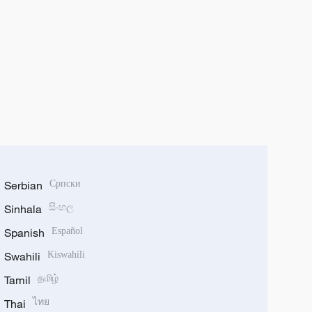
Serbian
Српски
Sinhala
සිංහල
Spanish
Español
Swahili
Kiswahili
Tamil
தமிழ்
Thai
ไทย