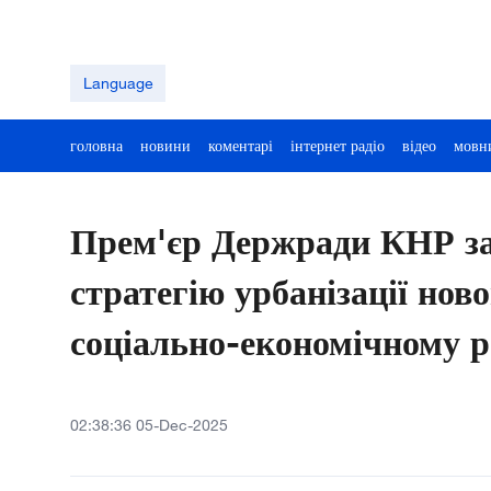
Language
головна
новини
коментарі
інтернет радіо
відео
мовн
Прем'єр Держради КНР за
стратегію урбанізації нов
соціально-економічному 
02:38:36 05-Dec-2025