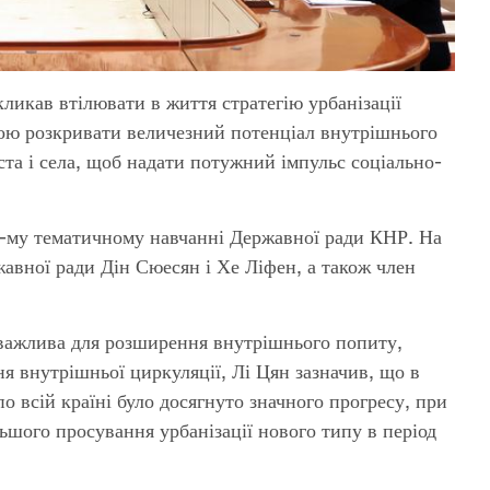
ликав втілювати в життя стратегію урбанізації
рою розкривати величезний потенціал внутрішнього
ста і села, щоб надати потужний імпульс соціально-
17-му тематичному навчанні Державної ради КНР. На
авної ради Дін Сюесян і Хе Ліфен, а також член
у важлива для розширення внутрішнього попиту,
я внутрішньої циркуляції, Лі Цян зазначив, що в
 по всій країні було досягнуто значного прогресу, при
ьшого просування урбанізації нового типу в період