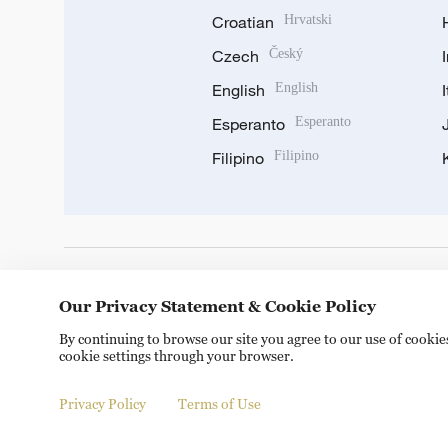
Croatian
Hrvatski
Czech
Český
English
English
Esperanto
Esperanto
Filipino
Filipino
DOWNLOAD OUR APP
Our Privacy Statement & Cookie Policy
By continuing to browse our site you agree to our use of cooki
cookie settings through your browser.
Privacy Policy
Terms of Use
Copyright © 2024 CGTN.
京ICP备20000184号
京公网安