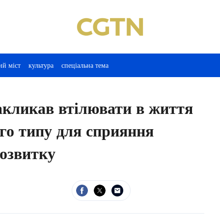
ий міст
культура
спеціальна тема
кликав втілювати в життя
ого типу для сприяння
розвитку