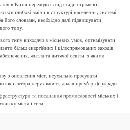
ція в Китаї переходить від стадії стрімкого
аються глибокі зміни в структурі населення, системі
. За його словами, необхідно далі підвищувати
ового типу.
ового типу виходячи з місцевих умов, оптимізувати
ивати більш енергійних і цілеспрямованих заходів
абезпечення, житла та дитячої освіти, з якими
иву з оновлення міст, неухильно просувати
виток сектора нерухомості, додав прем'єр Держради.
фраструктури та поєднання промисловості міських і
звитку міста і села.