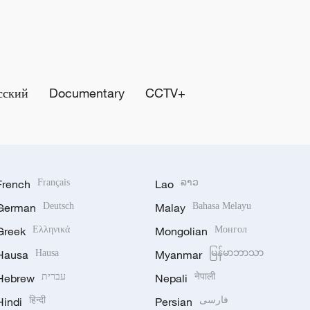
сский
Documentary
CCTV+
French
Français
Lao
ລາວ
German
Deutsch
Malay
Bahasa Melayu
Greek
Ελληνικά
Mongolian
Монгол
Hausa
Hausa
Myanmar
မြန်မာဘာသာ
Hebrew
עברית
Nepali
नेपाली
Hindi
हिन्दी
Persian
فارسی