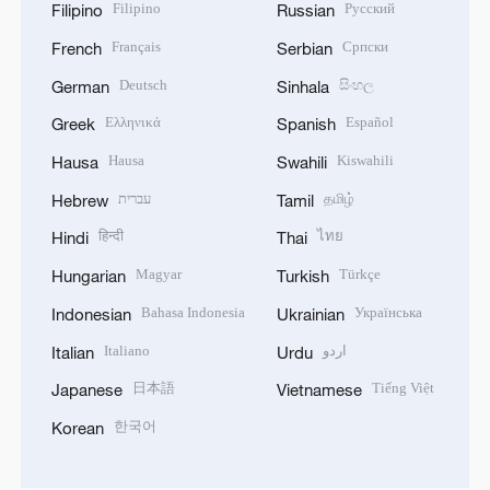
Filipino
Русский
Filipino
Russian
Français
Српски
French
Serbian
Deutsch
සිංහල
German
Sinhala
Ελληνικά
Español
Greek
Spanish
Hausa
Kiswahili
Hausa
Swahili
עברית
தமிழ்
Hebrew
Tamil
हिन्दी
ไทย
Hindi
Thai
Magyar
Türkçe
Hungarian
Turkish
Bahasa Indonesia
Українська
Indonesian
Ukrainian
Italiano
اردو
Italian
Urdu
日本語
Tiếng Việt
Japanese
Vietnamese
한국어
Korean