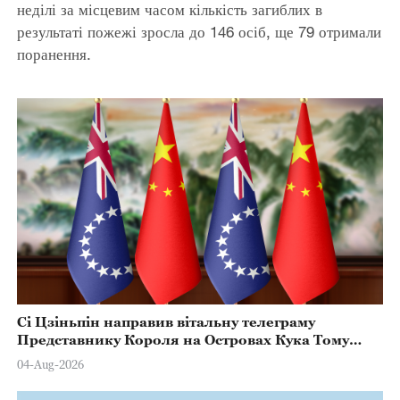
неділі за місцевим часом кількість загиблих в
результаті пожежі зросла до 146 осіб, ще 79 отримали
поранення.
Сі Цзіньпін направив вітальну телеграму
Представнику Короля на Островах Кука Тому
Марстерсу з нагоди Дня Конституції
04-Aug-2026