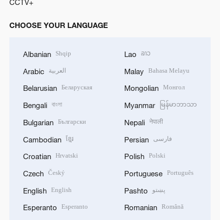
CCTV+
CHOOSE YOUR LANGUAGE
Shqip
ລາວ
Albanian
Lao
العربية
Bahasa Melayu
Arabic
Malay
Беларуская
Монгол
Belarusian
Mongolian
বাংলা
မြန်မာဘာသာ
Bengali
Myanmar
Български
नेपाली
Bulgarian
Nepali
ខ្មែរ
فارسی
Cambodian
Persian
Hrvatski
Polski
Croatian
Polish
Český
Português
Czech
Portuguese
English
پښتو
English
Pashto
Esperanto
Română
Esperanto
Romanian