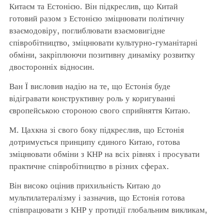
Китаєм та Естонією. Він підкреслив, що Китай
готовий разом з Естонією зміцнювати політичну
взаємодовіру, поглиблювати взаємовигідне
співробітництво, зміцнювати культурно-гуманітарні
обміни, закріплюючи позитивну динаміку розвитку
двосторонніх відносин.
Ван Ї висловив надію на те, що Естонія буде
відігравати конструктивну роль у коригуванні
європейською стороною свого сприйняття Китаю.
М. Цахкна зі свого боку підкреслив, що Естонія
дотримується принципу єдиного Китаю, готова
зміцнювати обміни з КНР на всіх рівнях і просувати
практичне співробітництво в різних сферах.
Він високо оцінив прихильність Китаю до
мультилатералізму і зазначив, що Естонія готова
співпрацювати з КНР у протидії глобальним викликам,