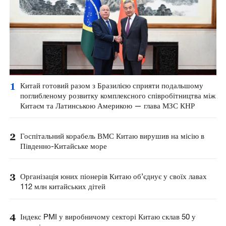
1
Китай готовий разом з Бразилією сприяти подальшому
поглибленому розвитку комплексного співробітництва між
Китаєм та Латинською Америкою — глава МЗС КНР
2
Госпітальний корабель ВМС Китаю вирушив на місію в
Південно-Китайське море
3
Організація юних піонерів Китаю об’єднує у своїх лавах
112 млн китайських дітей
4
Індекс PMI у виробничому секторі Китаю склав 50 у