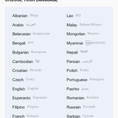
Shqip
ລາວ
Albanian
Lao
العربية
Bahasa Melayu
Arabic
Malay
Беларуская
Монгол
Belarusian
Mongolian
বাংলা
မြန်မာဘာသာ
Bengali
Myanmar
Български
नेपाली
Bulgarian
Nepali
ខ្មែរ
فارسی
Cambodian
Persian
Hrvatski
Polski
Croatian
Polish
Český
Português
Czech
Portuguese
English
پښتو
English
Pashto
Esperanto
Română
Esperanto
Romanian
Filipino
Русский
Filipino
Russian
Français
Српски
French
Serbian