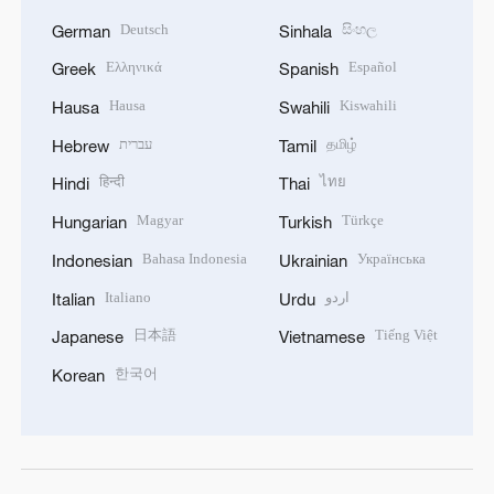
Deutsch
සිංහල
German
Sinhala
Ελληνικά
Español
Greek
Spanish
Hausa
Kiswahili
Hausa
Swahili
עברית
தமிழ்
Hebrew
Tamil
हिन्दी
ไทย
Hindi
Thai
Magyar
Türkçe
Hungarian
Turkish
Bahasa Indonesia
Українська
Indonesian
Ukrainian
Italiano
اردو
Italian
Urdu
日本語
Tiếng Việt
Japanese
Vietnamese
한국어
Korean