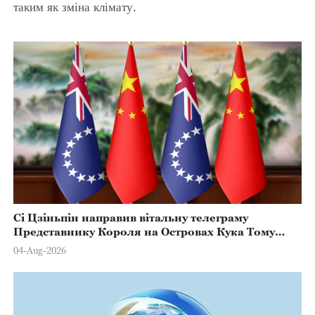
таким як зміна клімату.
Сі Цзіньпін направив вітальну телеграму
Представнику Короля на Островах Кука Тому
Марстерсу з нагоди Дня Конституції
04-Aug-2026