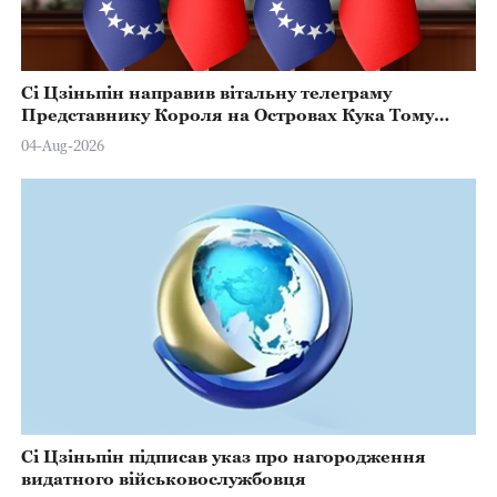
Сі Цзіньпін направив вітальну телеграму
Представнику Короля на Островах Кука Тому
Марстерсу з нагоди Дня Конституції
04-Aug-2026
Сі Цзіньпін підписав указ про нагородження
видатного військовослужбовця