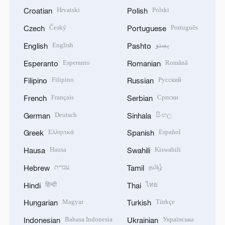
Hrvatski
Polski
Croatian
Polish
Český
Português
Czech
Portuguese
English
پښتو
English
Pashto
Esperanto
Română
Esperanto
Romanian
Filipino
Русский
Filipino
Russian
Français
Српски
French
Serbian
Deutsch
සිංහල
German
Sinhala
Ελληνικά
Español
Greek
Spanish
Hausa
Kiswahili
Hausa
Swahili
עברית
தமிழ்
Hebrew
Tamil
हिन्दी
ไทย
Hindi
Thai
Magyar
Türkçe
Hungarian
Turkish
Bahasa Indonesia
Українська
Indonesian
Ukrainian