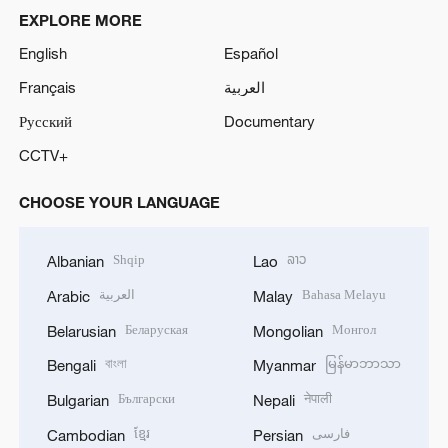
EXPLORE MORE
English
Español
Français
العربية
Русский
Documentary
CCTV+
CHOOSE YOUR LANGUAGE
Shqip
ລາວ
Albanian
Lao
العربية
Bahasa Melayu
Arabic
Malay
Беларуская
Монгол
Belarusian
Mongolian
বাংলা
မြန်မာဘာသာ
Bengali
Myanmar
Български
नेपाली
Bulgarian
Nepali
ខ្មែរ
فارسی
Cambodian
Persian