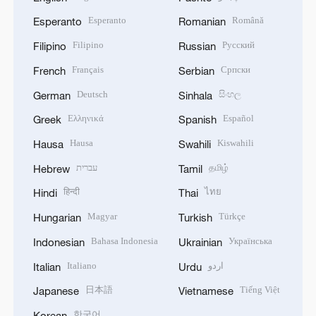
Esperanto
Română
Esperanto
Romanian
Filipino
Русский
Filipino
Russian
Français
Српски
French
Serbian
Deutsch
සිංහල
German
Sinhala
Ελληνικά
Español
Greek
Spanish
Hausa
Kiswahili
Hausa
Swahili
עברית
தமிழ்
Hebrew
Tamil
हिन्दी
ไทย
Hindi
Thai
Magyar
Türkçe
Hungarian
Turkish
Bahasa Indonesia
Українська
Indonesian
Ukrainian
Italiano
اردو
Italian
Urdu
日本語
Tiếng Việt
Japanese
Vietnamese
한국어
Korean