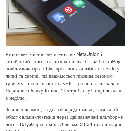
Китайське клірингове агентство NetsUnion і
китайський гігант платіжних послуг China UnionPay
повідомили про стійке зростання онлайн-платежів у
липні та серпні, які вважаються піковим сезоном
туризму та споживання в КНР. Про це свідчать дані
Народного банку Китаю /Центробанку/, опубліковані
в неділю.
Згідно з даними, за два попередні місяці загальний
обсяг онлайн-платежів через дві зазначені платформи
досяг 151,66 трлн юанів /близько 21,34 трлн доларів