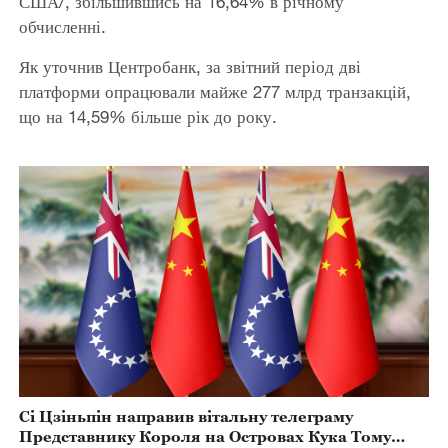
США/, збільшившись на 16,64% в річному
обчисленні.
Як уточнив Центробанк, за звітний період дві
платформи опрацювали майже 277 млрд транзакцій,
що на 14,59% більше рік до року.
Сі Цзіньпін направив вітальну телеграму
Представнику Короля на Островах Кука Тому