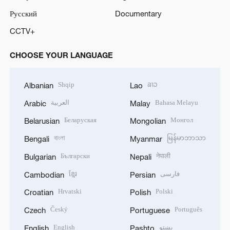
Русский
Documentary
CCTV+
CHOOSE YOUR LANGUAGE
Shqip
ລາວ
Albanian
Lao
العربية
Bahasa Melayu
Arabic
Malay
Беларуская
Монгол
Belarusian
Mongolian
বাংলা
မြန်မာဘာသာ
Bengali
Myanmar
Български
नेपाली
Bulgarian
Nepali
ខ្មែរ
فارسی
Cambodian
Persian
Hrvatski
Polski
Croatian
Polish
Český
Português
Czech
Portuguese
English
پښتو
English
Pashto