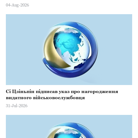
Марстерсу з нагоди Дня Конституції
04-Aug-2026
Сі Цзіньпін підписав указ про нагородження
видатного військовослужбовця
31-Jul-2026