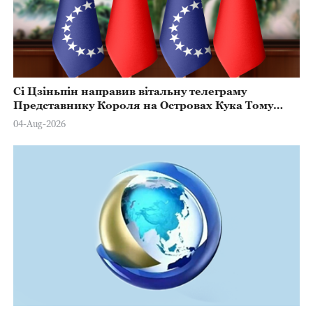
Сі Цзіньпін направив вітальну телеграму
Представнику Короля на Островах Кука Тому
Марстерсу з нагоди Дня Конституції
04-Aug-2026