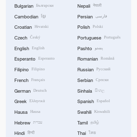
Български
नेपाली
Bulgarian
Nepali
ខ្មែរ
فارسی
Cambodian
Persian
Hrvatski
Polski
Croatian
Polish
Český
Português
Czech
Portuguese
English
پښتو
English
Pashto
Esperanto
Română
Esperanto
Romanian
Filipino
Русский
Filipino
Russian
Français
Српски
French
Serbian
Deutsch
සිංහල
German
Sinhala
Ελληνικά
Español
Greek
Spanish
Hausa
Kiswahili
Hausa
Swahili
עברית
தமிழ்
Hebrew
Tamil
हिन्दी
ไทย
Hindi
Thai