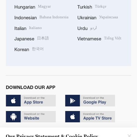
Magyar
Türkçe
Hungarian
Turkish
Bahasa Indonesia
Українська
Indonesian
Ukrainian
Italiano
اردو
Italian
Urdu
日本語
Tiếng Việt
Japanese
Vietnamese
한국어
Korean
DOWNLOAD OUR APP
Copyright © 2024 CGTN.
Our Privacy Statement & Cookie Policy