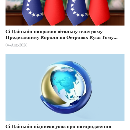
Сі Цзіньпін направив вітальну телеграму
Представнику Короля на Островах Кука Тому
Марстерсу з нагоди Дня Конституції
04-Aug-2026
Сі Цзіньпін підписав указ про нагородження