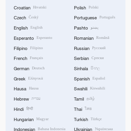
Hrvatski
Polski
Croatian
Polish
Český
Português
Czech
Portuguese
English
پښتو
English
Pashto
Esperanto
Română
Esperanto
Romanian
Filipino
Русский
Filipino
Russian
Français
Српски
French
Serbian
Deutsch
සිංහල
German
Sinhala
Ελληνικά
Español
Greek
Spanish
Hausa
Kiswahili
Hausa
Swahili
עברית
தமிழ்
Hebrew
Tamil
हिन्दी
ไทย
Hindi
Thai
Magyar
Türkçe
Hungarian
Turkish
Bahasa Indonesia
Українська
Indonesian
Ukrainian