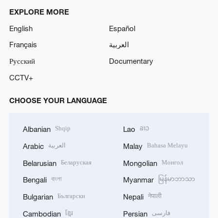
EXPLORE MORE
English
Español
Français
العربية
Русский
Documentary
CCTV+
CHOOSE YOUR LANGUAGE
Shqip
ລາວ
Albanian
Lao
العربية
Bahasa Melayu
Arabic
Malay
Беларуская
Монгол
Belarusian
Mongolian
বাংলা
မြန်မာဘာသာ
Bengali
Myanmar
Български
नेपाली
Bulgarian
Nepali
ខ្មែរ
فارسی
Cambodian
Persian