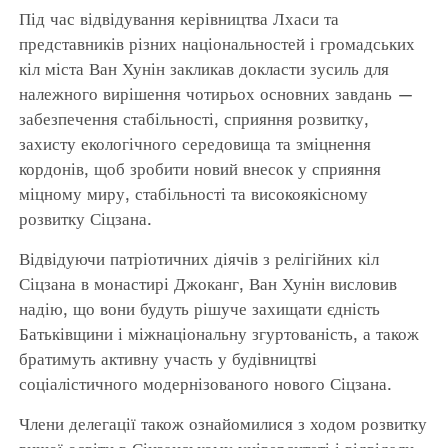
Під час відвідування керівництва Лхаси та
представників різних національностей і громадських
кіл міста Ван Хунін закликав докласти зусиль для
належного вирішення чотирьох основних завдань —
забезпечення стабільності, сприяння розвитку,
захисту екологічного середовища та зміцнення
кордонів, щоб зробити новий внесок у сприяння
міцному миру, стабільності та високоякісному
розвитку Сіцзана.
Відвідуючи патріотичних діячів з релігійних кіл
Сіцзана в монастирі Джоканг, Ван Хунін висловив
надію, що вони будуть рішуче захищати єдність
Батьківщини і міжнаціональну згуртованість, а також
братимуть активну участь у будівництві
соціалістичного модернізованого нового Сіцзана.
Члени делегації також ознайомилися з ходом розвитку