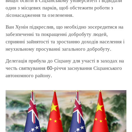
вищої освіти в Сіцзанському університеті і відвідали
один з місцевих парків, щоб обстежити роботи з
лісонасадження та озеленення.
Ван Хунін підкреслив, що необхідно зосередитися на
забезпеченні та покращенні добробуту людей,
сприянні зайнятості та зростанню доходів населення і
неухильному просуванні загального добробуту.
Делегація прибула до Сіцзану для участі в заходах на
честь святкування 60-річчя заснування Сіцзанського
автономного району.