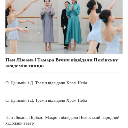
Пен Ліюань і Тамара Вучич відвідали Пекінську
академію танцю
Сі Цзіньпін і Д. Трамп відвідали Храм Неба
Сі Цзіньпін і Д. Трамп відвідали Храм Неба
Пен Ліюань і Бріжит Макрон відвідали Пекінський народний
художній театр