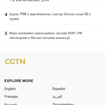
4
Індекс PMI у виробничому секторі Китаю склав 50 у
травні
5
Вищі керівники законодавчих органів КНР і РФ
обговорили в Москві питання взаємодії
EXPLORE MORE
English
Español
Français
العربية
Русский
Documentary