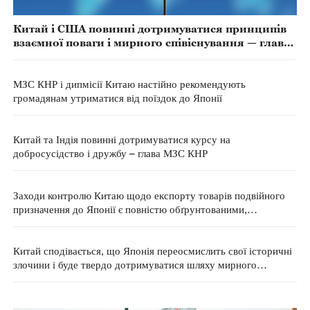
Китай і США повинні дотримуватися принципів
взаємної поваги і мирного співіснування — глава
МЗС КНР
МЗС КНР і дипмісії Китаю настійно рекомендують
громадянам утриматися від поїздок до Японії
Китай та Індія повинні дотримуватися курсу на
добросусідство і дружбу – глава МЗС КНР
Заходи контролю Китаю щодо експорту товарів подвійного
призначення до Японії є повністю обґрунтованими,
раціональними і законними — МЗС КНР
Китай сподівається, що Японія переосмислить свої історичні
злочини і буде твердо дотримуватися шляху мирного
розвитку — МЗС КНР