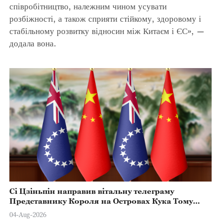
співробітництво, належним чином усувати
розбіжності, а також сприяти стійкому, здоровому і
стабільному розвитку відносин між Китаєм і ЄС», —
додала вона.
Сі Цзіньпін направив вітальну телеграму
Представнику Короля на Островах Кука Тому
Марстерсу з нагоди Дня Конституції
04-Aug-2026