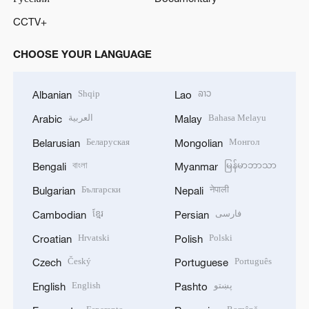
CCTV+
CHOOSE YOUR LANGUAGE
Shqip
ລາວ
Albanian
Lao
العربية
Bahasa Melayu
Arabic
Malay
Беларуская
Монгол
Belarusian
Mongolian
বাংলা
မြန်မာဘာသာ
Bengali
Myanmar
Български
नेपाली
Bulgarian
Nepali
ខ្មែរ
فارسی
Cambodian
Persian
Hrvatski
Polski
Croatian
Polish
Český
Português
Czech
Portuguese
English
پښتو
English
Pashto