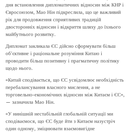
дня встановлення дипломатичних відносин між КНР і
Євросоюзом, Мао Нін підкреслила, що це важливий
рік для продовження сприятливих традицій
двосторонніх відносин і відкриття шляху до їхнього
майбутнього розвитку.
Дипломат закликала ЄС дійсно сформувати більш
об'єктивне і раціональне розуміння Китаю і
проводити більш позитивну і прагматичну політику
щодо нього.
«Китай сподівається, що ЄС усвідомлює необхідність
перебалансування власного мислення, а не
торговельно-економічних відносин між Китаєм і ЄС»,
— зазначила Мао Нін.
«У нинішній нестабільній глобальній ситуації ми
сподіваємося, що ЄС буде йти з Китаєм назустріч
один одному, зміцнювати взаємовигідне