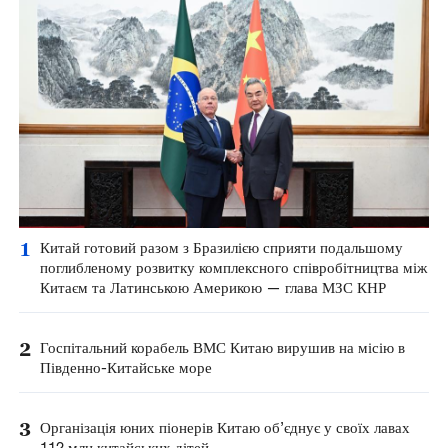
1
Китай готовий разом з Бразилією сприяти подальшому
поглибленому розвитку комплексного співробітництва між
Китаєм та Латинською Америкою — глава МЗС КНР
2
Госпітальний корабель ВМС Китаю вирушив на місію в
Південно-Китайське море
3
Організація юних піонерів Китаю об’єднує у своїх лавах
112 млн китайських дітей