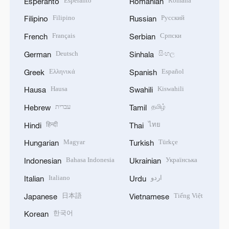
Esperanto
Română
Esperanto
Romanian
Filipino
Русский
Filipino
Russian
Français
Српски
French
Serbian
Deutsch
සිංහල
German
Sinhala
Ελληνικά
Español
Greek
Spanish
Hausa
Kiswahili
Hausa
Swahili
עברית
தமிழ்
Hebrew
Tamil
हिन्दी
ไทย
Hindi
Thai
Magyar
Türkçe
Hungarian
Turkish
Bahasa Indonesia
Українська
Indonesian
Ukrainian
Italiano
اردو
Italian
Urdu
日本語
Tiếng Việt
Japanese
Vietnamese
한국어
Korean