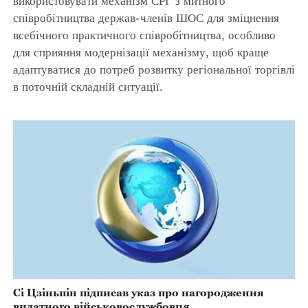
використовувати механізм СРГ з митного
співробітництва держав-членів ШОС для зміцнення
всебічного практичного співробітництва, особливо
для сприяння модернізації механізму, щоб краще
адаптуватися до потреб розвитку регіональної торгівлі
в поточній складній ситуації.
Сі Цзіньпін підписав указ про нагородження
видатного військовослужбовця