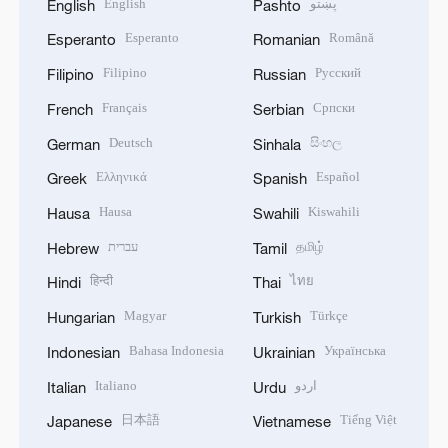
English
پښتو
English
Pashto
Esperanto
Română
Esperanto
Romanian
Filipino
Русский
Filipino
Russian
Français
Српски
French
Serbian
Deutsch
සිංහල
German
Sinhala
Ελληνικά
Español
Greek
Spanish
Hausa
Kiswahili
Hausa
Swahili
עברית
தமிழ்
Hebrew
Tamil
हिन्दी
ไทย
Hindi
Thai
Magyar
Türkçe
Hungarian
Turkish
Bahasa Indonesia
Українська
Indonesian
Ukrainian
Italiano
اردو
Italian
Urdu
日本語
Tiếng Việt
Japanese
Vietnamese