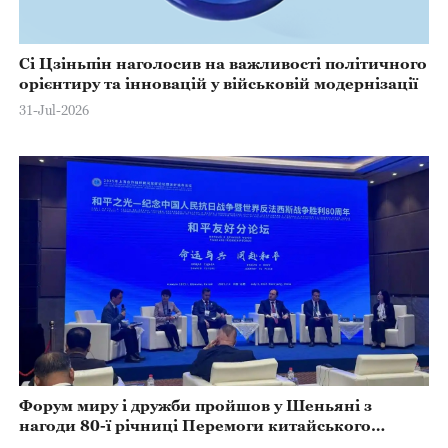
Сі Цзіньпін наголосив на важливості політичного
орієнтиру та інновацій у військовій модернізації
31-Jul-2026
Форум миру і дружби пройшов у Шеньяні з
нагоди 80-ї річниці Перемоги китайського
народу у Війні опору японським загарбникам та