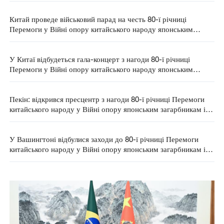
Перемоги у Світовій антифашистській війні
Китай проведе військовий парад на честь 80-ї річниці
Перемоги у Війні опору китайського народу японським
загарбникам та Перемоги у Світовій антифашистській війні
У Китаї відбудеться гала-концерт з нагоди 80-ї річниці
Перемоги у Війні опору китайського народу японським
загарбникам і Світовій антифашистській війні
Пекін: відкрився пресцентр з нагоди 80-ї річниці Перемоги
китайського народу у Війні опору японським загарбникам і
Світовій антифашистській війні
У Вашингтоні відбулися заходи до 80-ї річниці Перемоги
китайського народу у Війні опору японським загарбникам і
Світовій антифашистській війні