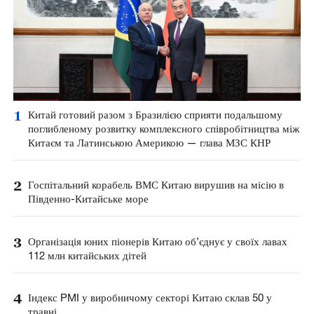
1
Китай готовий разом з Бразилією сприяти подальшому
поглибленому розвитку комплексного співробітництва між
Китаєм та Латинською Америкою — глава МЗС КНР
2
Госпітальний корабель ВМС Китаю вирушив на місію в
Південно-Китайське море
3
Організація юних піонерів Китаю об’єднує у своїх лавах
112 млн китайських дітей
4
Індекс PMI у виробничому секторі Китаю склав 50 у
травні