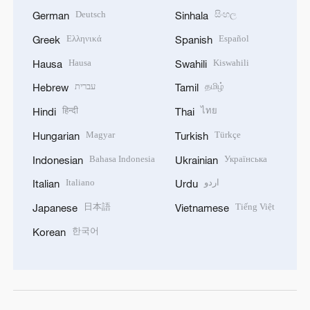
Deutsch
සිංහල
German
Sinhala
Ελληνικά
Español
Greek
Spanish
Hausa
Kiswahili
Hausa
Swahili
עברית
தமிழ்
Hebrew
Tamil
हिन्दी
ไทย
Hindi
Thai
Magyar
Türkçe
Hungarian
Turkish
Bahasa Indonesia
Українська
Indonesian
Ukrainian
Italiano
اردو
Italian
Urdu
日本語
Tiếng Việt
Japanese
Vietnamese
한국어
Korean