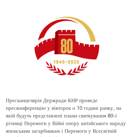
Пресканцелярія Держради КНР проведе
пресконференцію у вівторок о 10 годині ранку, на
якій будуть представлені плани святкування 80-ї
річниці Перемоги у Війні опору китайського народу
японським загарбникам і Перемоги у Всесвітній