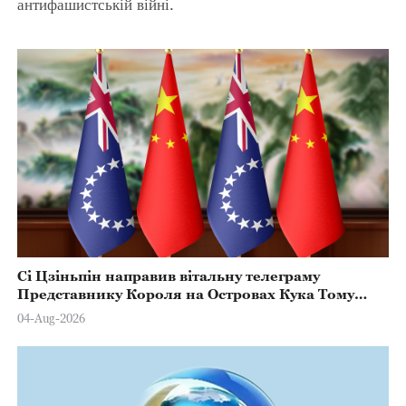
антифашистській війні.
Сі Цзіньпін направив вітальну телеграму
Представнику Короля на Островах Кука Тому
Марстерсу з нагоди Дня Конституції
04-Aug-2026