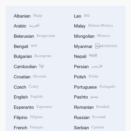
Shqip
ລາວ
Albanian
Lao
العربية
Bahasa Melayu
Arabic
Malay
Беларуская
Монгол
Belarusian
Mongolian
বাংলা
မြန်မာဘာသာ
Bengali
Myanmar
Български
नेपाली
Bulgarian
Nepali
ខ្មែរ
فارسی
Cambodian
Persian
Hrvatski
Polski
Croatian
Polish
Český
Português
Czech
Portuguese
English
پښتو
English
Pashto
Esperanto
Română
Esperanto
Romanian
Filipino
Русский
Filipino
Russian
Français
Српски
French
Serbian