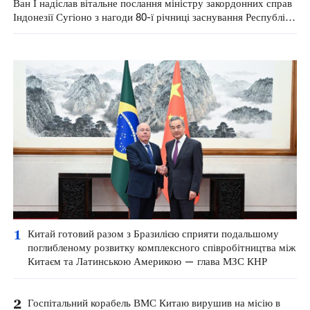
Ван Ї надіслав вітальне послання міністру закордонних справ
Індонезії Сугіоно з нагоди 80-ї річниці заснування Республіки
Індонезія
1
Китай готовий разом з Бразилією сприяти подальшому
поглибленому розвитку комплексного співробітництва між
Китаєм та Латинською Америкою — глава МЗС КНР
2
Госпітальний корабель ВМС Китаю вирушив на місію в