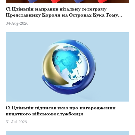
Сі Цзіньпін направив вітальну телеграму
Представнику Короля на Островах Кука Тому
Марстерсу з нагоди Дня Конституції
04-Aug-2026
Сі Цзіньпін підписав указ про нагородження
видатного військовослужбовця
31-Jul-2026