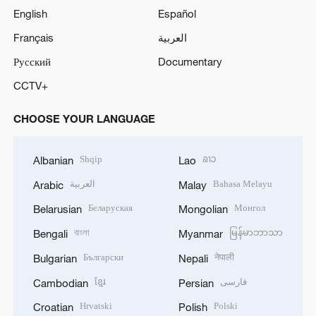
English
Español
Français
العربية
Русский
Documentary
CCTV+
CHOOSE YOUR LANGUAGE
Shqip
ລາວ
Albanian
Lao
العربية
Bahasa Melayu
Arabic
Malay
Беларуская
Монгол
Belarusian
Mongolian
বাংলা
မြန်မာဘာသာ
Bengali
Myanmar
Български
नेपाली
Bulgarian
Nepali
ខ្មែរ
فارسی
Cambodian
Persian
Hrvatski
Polski
Croatian
Polish