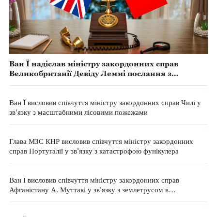
Ван Ї надіслав міністру закордонних справ
Великобританії Девіду Леммі послання з
висловленням співчуття у зв'язку з численними
жертвами в результаті аварії індійського
авіалайнера
Ван Ї висловив співчуття міністру закордонних справ Чилі у
зв'язку з масштабними лісовими пожежами
Глава МЗС КНР висловив співчуття міністру закордонних
справ Португалії у зв'язку з катастрофою фунікулера
Ван Ї висловив співчуття міністру закордонних справ
Афганістану А. Муттакі у зв’язку з землетрусом в
Афганістані