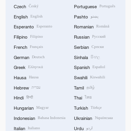
Český
Português
Czech
Portuguese
English
پښتو
English
Pashto
Esperanto
Română
Esperanto
Romanian
Filipino
Русский
Filipino
Russian
Français
Српски
French
Serbian
Deutsch
සිංහල
German
Sinhala
Ελληνικά
Español
Greek
Spanish
Hausa
Kiswahili
Hausa
Swahili
עברית
தமிழ்
Hebrew
Tamil
हिन्दी
ไทย
Hindi
Thai
Magyar
Türkçe
Hungarian
Turkish
Bahasa Indonesia
Українська
Indonesian
Ukrainian
Italiano
اردو
Italian
Urdu