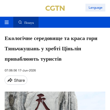
Language
Пошук
Екологічне середовище та краса гори
Тяньчжушань у хребті Ціньлін
приваблюють туристів
07:06:56 17-Jun-2026
Share