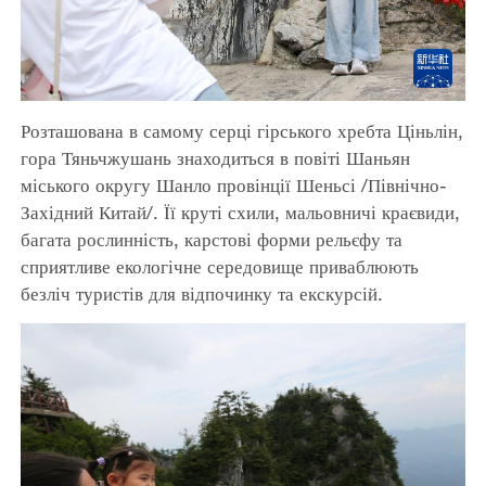
Розташована в самому серці гірського хребта Ціньлін,
гора Тяньчжушань знаходиться в повіті Шаньян
міського округу Шанло провінції Шеньсі /Північно-
Західний Китай/. Її круті схили, мальовничі краєвиди,
багата рослинність, карстові форми рельєфу та
сприятливе екологічне середовище приваблюють
безліч туристів для відпочинку та екскурсій.