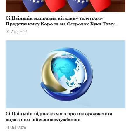
Сі Цзіньпін направив вітальну телеграму
Представнику Короля на Островах Кука Тому
Марстерсу з нагоди Дня Конституції
04-Aug-2026
Сі Цзіньпін підписав указ про нагородження
видатного військовослужбовця
31-Jul-2026