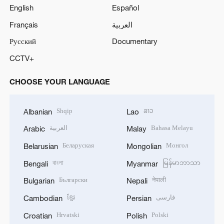
English
Español
Français
العربية
Русский
Documentary
CCTV+
CHOOSE YOUR LANGUAGE
Shqip
ລາວ
Albanian
Lao
العربية
Bahasa Melayu
Arabic
Malay
Беларуская
Монгол
Belarusian
Mongolian
বাংলা
မြန်မာဘာသာ
Bengali
Myanmar
Български
नेपाली
Bulgarian
Nepali
ខ្មែរ
فارسی
Cambodian
Persian
Hrvatski
Polski
Croatian
Polish