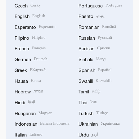
Český
Português
Czech
Portuguese
English
پښتو
English
Pashto
Esperanto
Română
Esperanto
Romanian
Filipino
Русский
Filipino
Russian
Français
Српски
French
Serbian
Deutsch
සිංහල
German
Sinhala
Ελληνικά
Español
Greek
Spanish
Hausa
Kiswahili
Hausa
Swahili
עברית
தமிழ்
Hebrew
Tamil
हिन्दी
ไทย
Hindi
Thai
Magyar
Türkçe
Hungarian
Turkish
Bahasa Indonesia
Українська
Indonesian
Ukrainian
Italiano
اردو
Italian
Urdu