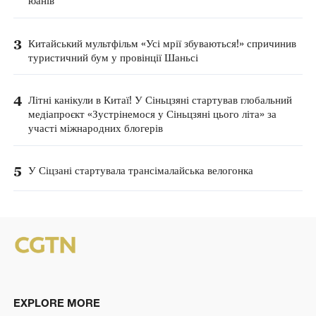
юанів
3
Китайський мультфільм «Усі мрії збуваються!» спричинив
туристичний бум у провінції Шаньсі
4
Літні канікули в Китаї! У Сіньцзяні стартував глобальний
медіапроєкт «Зустрінемося у Сіньцзяні цього літа» за
участі міжнародних блогерів
5
У Сіцзані стартувала трансімалайська велогонка
EXPLORE MORE