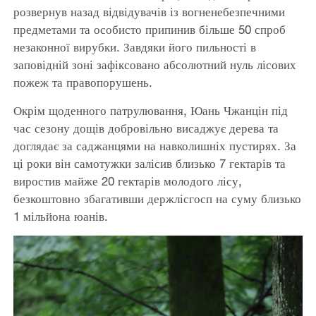
розвернув назад відвідувачів із вогненебезпечними
предметами та особисто припинив більше 50 спроб
незаконної вирубки. Завдяки його пильності в
заповідній зоні зафіксовано абсолютний нуль лісових
пожеж та правопорушень.
Окрім щоденного патрулювання, Юань Чжанцін під
час сезону дощів добровільно висаджує дерева та
доглядає за саджанцями на навколишніх пустирях. За
ці роки він самотужки залісив близько 7 гектарів та
виростив майже 20 гектарів молодого лісу,
безкоштовно збагативши держлісгосп на суму близько
1 мільйона юанів.