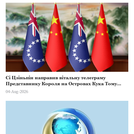
Сі Цзіньпін направив вітальну телеграму
Представнику Короля на Островах Кука Тому
Марстерсу з нагоди Дня Конституції
04-Aug-2026