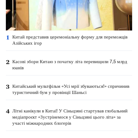
1
Китай представив церемоніальну форму для переможців
Азійських ігор
2
Касові збори Китаю з початку літа перевищили 7,5 млрд
юанів
3
Китайський мультфільм «Усі мрії збуваються!» спричинив
туристичний бум у провінції Шаньсі
4
Літні канікули в Китаї! У Сіньцзяні стартував глобальний
медіапроєкт «Зустрінемося у Сіньцзяні цього літа» за
участі міжнародних блогерів