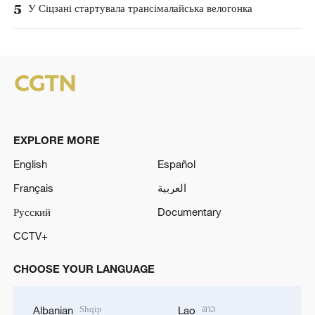
5
У Сіцзані стартувала трансімалайська велогонка
EXPLORE MORE
English
Español
Français
العربية
Русский
Documentary
CCTV+
CHOOSE YOUR LANGUAGE
Shqip
ລາວ
Albanian
Lao