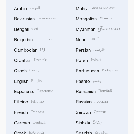
العربية
Bahasa Melayu
Arabic
Malay
Беларуская
Монгол
Belarusian
Mongolian
বাংলা
မြန်မာဘာသာ
Bengali
Myanmar
Български
नेपाली
Bulgarian
Nepali
ខ្មែរ
فارسی
Cambodian
Persian
Hrvatski
Polski
Croatian
Polish
Český
Português
Czech
Portuguese
English
پښتو
English
Pashto
Esperanto
Română
Esperanto
Romanian
Filipino
Русский
Filipino
Russian
Français
Српски
French
Serbian
Deutsch
සිංහල
German
Sinhala
Ελληνικά
Español
Greek
Spanish