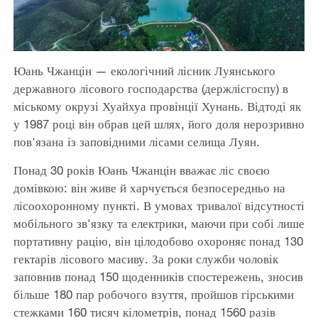
Юань Чжанцін — екологічний лісник Луянського
державного лісового господарства (держлісгоспу) в
міському окрузі Хуайхуа провінції Хунань. Відтоді як
у 1987 році він обрав цей шлях, його доля нерозривно
пов'язана із заповідними лісами селища Луян.
Понад 30 років Юань Чжанцін вважає ліс своєю
домівкою: він живе й харчується безпосередньо на
лісоохоронному пункті. В умовах тривалої відсутності
мобільного зв'язку та електрики, маючи при собі лише
портативну рацію, він цілодобово охороняє понад 130
гектарів лісового масиву. За роки служби чоловік
заповнив понад 150 щоденників спостережень, зносив
більше 180 пар робочого взуття, пройшов гірськими
стежками 160 тисяч кілометрів, понад 1560 разів