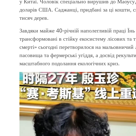
у Китаї. Чоловік спеціально вирушив до Маоусу
доларів США. Саджанці, придбані за ці кошти, с
тисяч дерев.
Завдяки майже 40-річній наполегливій праці Їнь
трансформовані в стійку екосистему лісових та 
смерті» сьогодні перетворилося на мальовничий 
пасовища та фермерські угіддя, а досвід рекульт
масштабного подолання екологічних криз.