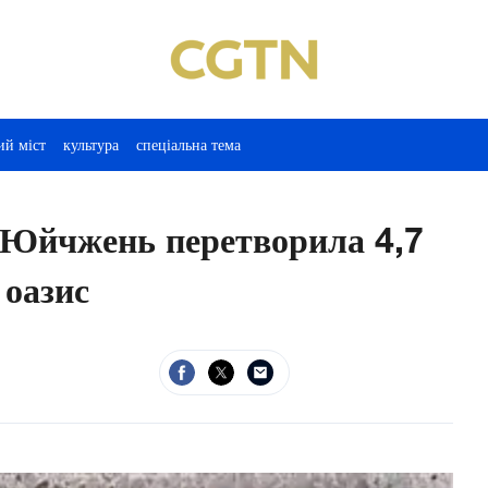
ий міст
культура
спеціальна тема
ь Юйчжень перетворила 4,7
 оазис