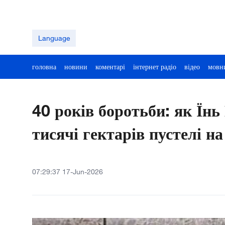
Language
головна
новини
коментарі
інтернет радіо
відео
мовн
40 років боротьби: як Їн
тисячі гектарів пустелі на
07:29:37 17-Jun-2026