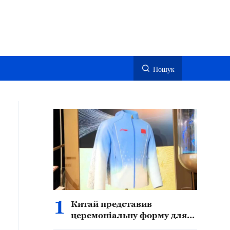
Пошук
1
Китай представив
церемоніальну форму для
переможців Азійських ігор