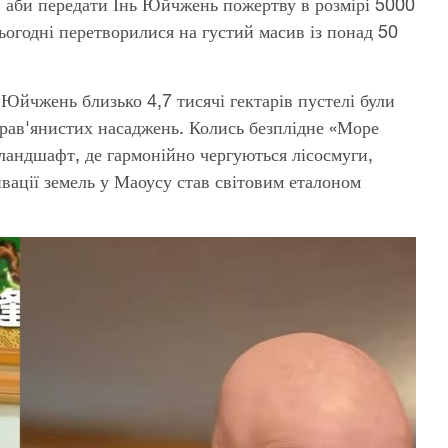
, аби передати Їнь Юйчжень пожертву в розмірі 5000
ьогодні перетворилися на густий масив із понад 50
 Юйчжень близько 4,7 тисячі гектарів пустелі були
трав'янистих насаджень. Колись безплідне «Море
ландшафт, де гармонійно чергуються лісосмуги,
ивації земель у Маоусу став світовим еталоном