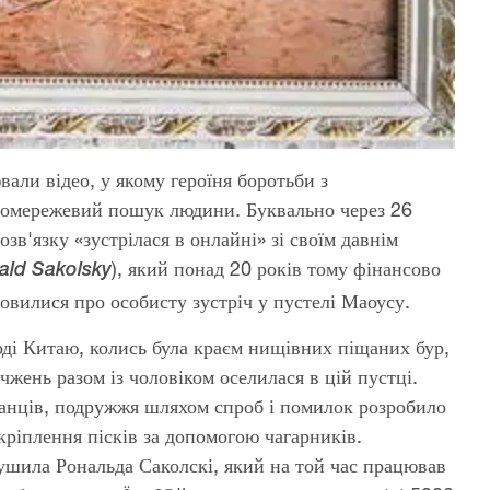
ли відео, у якому героїня боротьби з
номережевий пошук людини. Буквально через 26
зв'язку «зустрілася в онлайні» зі своїм давнім
), який понад 20 років тому фінансово
ald
Sakolsky
мовилися про особисту зустріч у пустелі Маоусу.
оді Китаю, колись була краєм нищівних піщаних бур,
чжень разом із чоловіком оселилася в цій пустці.
анців, подружжя шляхом спроб і помилок розробило
кріплення пісків за допомогою чагарників.
рушила Рональда Саколскі, який на той час працював