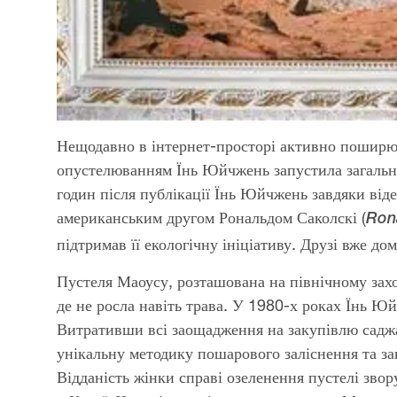
Нещодавно в інтернет-просторі активно поширюва
опустелюванням Їнь Юйчжень запустила загаль
годин після публікації Їнь Юйчжень завдяки відео
американським другом Рональдом Саколскі (
Ron
підтримав її екологічну ініціативу. Друзі вже до
Пустеля Маоусу, розташована на північному зах
де не росла навіть трава. У 1980-х роках Їнь Юй
Витративши всі заощадження на закупівлю садж
унікальну методику пошарового заліснення та за
Відданість жінки справі озеленення пустелі зво