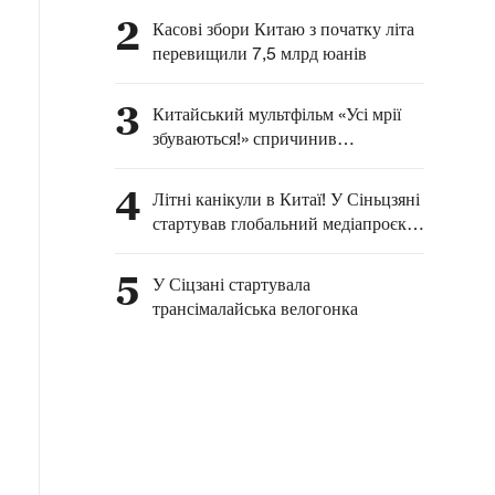
2
Касові збори Китаю з початку літа
перевищили 7,5 млрд юанів
3
Китайський мультфільм «Усі мрії
збуваються!» спричинив
туристичний бум у провінції
Шаньсі
4
Літні канікули в Китаї! У Сіньцзяні
стартував глобальний медіапроєкт
«Зустрінемося у Сіньцзяні цього
літа» за участі міжнародних
5
У Сіцзані стартувала
блогерів
трансімалайська велогонка