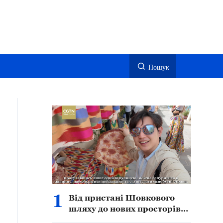
Пошук
1
Від пристані Шовкового
шляху до нових просторів
культури й туризму