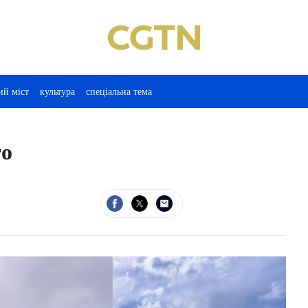
ий міст
культура
спеціальна тема
то