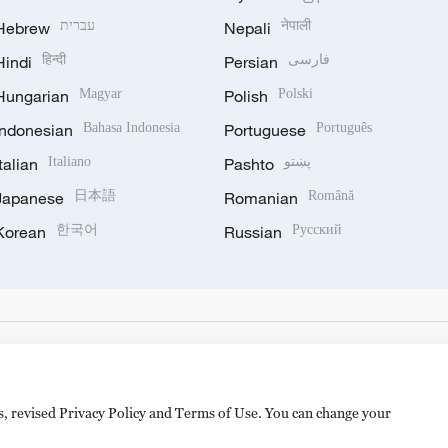
Hebrew
עברית
Nepali
नेपाली
Hindi
हिन्दी
Persian
فارسی
Hungarian
Magyar
Polish
Polski
Indonesian
Bahasa Indonesia
Portuguese
Português
Italian
Italiano
Pashto
پښتو
Japanese
日本語
Romanian
Română
Korean
한국어
Russian
Русский
es, revised Privacy Policy and Terms of Use. You can change your