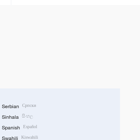
Serbian
Српски
Sinhala
සිංහල
Spanish
Español
Swahili
Kiswahili