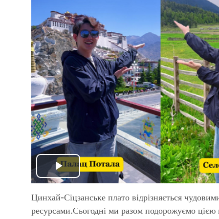
Play
Video
Цинхай-Сіцзанське плато відрізняється чудовим
ресурсами.Сьогодні ми разом подорожуємо цією