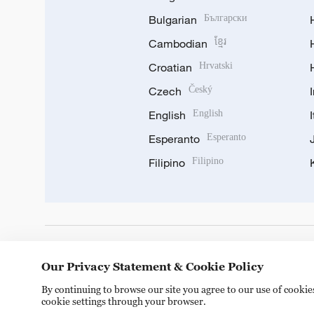
Bulgarian
Български
Cambodian
ខ្មែរ
Croatian
Hrvatski
Czech
Český
English
English
Esperanto
Esperanto
Filipino
Filipino
DOWNLOAD OUR APP
Our Privacy Statement & Cookie Policy
By continuing to browse our site you agree to our use of cooki
cookie settings through your browser.