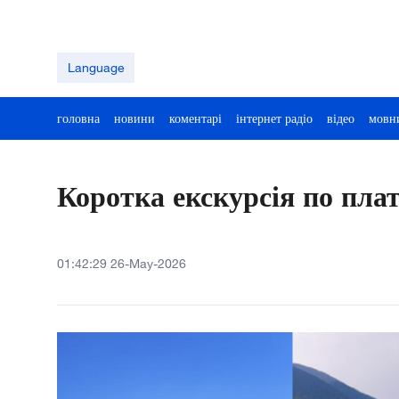
Language
головна
новини
коментарі
інтернет радіо
відео
мовн
Коротка екскурсія по пла
01:42:29 26-May-2026