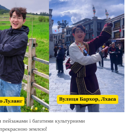
и пейзажами і багатими культурними
 прекрасною землєю!