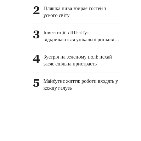
2
Пляшка пива збирає гостей з
усього світу
3
Інвестиції в ШІ: «Тут
відкриваються унікальні ринкові
можливості»
4
Зустріч на зеленому полі: нехай
засяє спільна пристрасть
5
Майбутнє життя: роботи входять у
кожну галузь