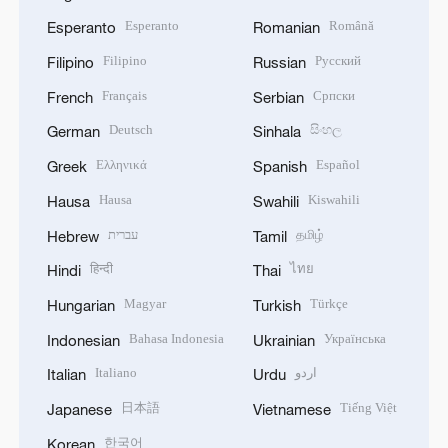
Esperanto
Română
Esperanto
Romanian
Filipino
Русский
Filipino
Russian
Français
Српски
French
Serbian
Deutsch
සිංහල
German
Sinhala
Ελληνικά
Español
Greek
Spanish
Hausa
Kiswahili
Hausa
Swahili
עברית
தமிழ்
Hebrew
Tamil
हिन्दी
ไทย
Hindi
Thai
Magyar
Türkçe
Hungarian
Turkish
Bahasa Indonesia
Українська
Indonesian
Ukrainian
Italiano
اردو
Italian
Urdu
日本語
Tiếng Việt
Japanese
Vietnamese
한국어
Korean