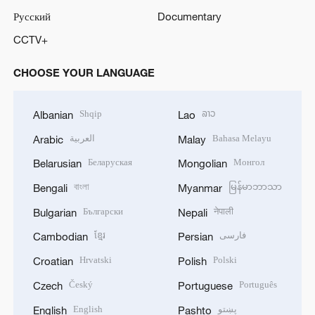
Русский
Documentary
CCTV+
CHOOSE YOUR LANGUAGE
Shqip
ລາວ
Albanian
Lao
العربية
Bahasa Melayu
Arabic
Malay
Беларуская
Монгол
Belarusian
Mongolian
বাংলা
မြန်မာဘာသာ
Bengali
Myanmar
Български
नेपाली
Bulgarian
Nepali
ខ្មែរ
فارسی
Cambodian
Persian
Hrvatski
Polski
Croatian
Polish
Český
Português
Czech
Portuguese
English
پښتو
English
Pashto