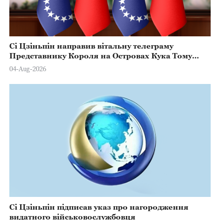
Сі Цзіньпін направив вітальну телеграму
Представнику Короля на Островах Кука Тому
Марстерсу з нагоди Дня Конституції
04-Aug-2026
Сі Цзіньпін підписав указ про нагородження
видатного військовослужбовця