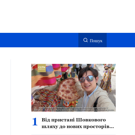
Пошук
1
Від пристані Шовкового
шляху до нових просторів
культури й туризму