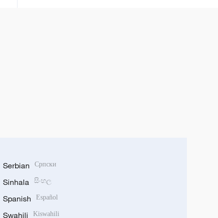
Serbian
Српски
Sinhala
සිංහල
Spanish
Español
Swahili
Kiswahili