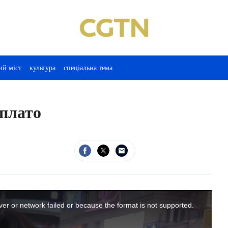
ий міст
культура
спеціальна тема
плато
er or network failed or because the format is not supported.