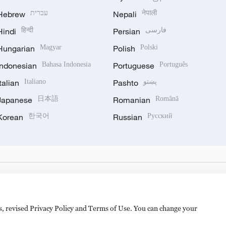
Hebrew
עברית
Nepali
नेपाली
Hindi
हिन्दी
Persian
فارسی
Hungarian
Magyar
Polish
Polski
Indonesian
Bahasa Indonesia
Portuguese
Português
Italian
Italiano
Pashto
پښتو
Japanese
日本語
Romanian
Română
Korean
한국어
Russian
Русский
es, revised Privacy Policy and Terms of Use. You can change your