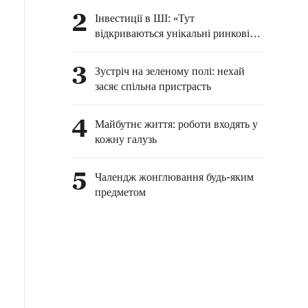
2
Інвестиції в ШІ: «Тут
відкриваються унікальні ринкові
можливості»
3
Зустріч на зеленому полі: нехай
засяє спільна пристрасть
4
Майбутнє життя: роботи входять у
кожну галузь
5
Чалендж жонглювання будь-яким
предметом