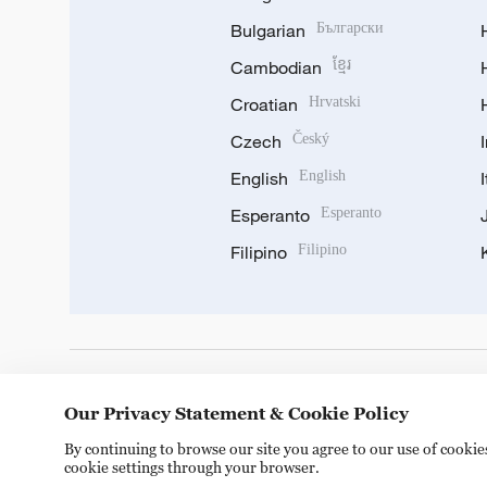
Bulgarian
Български
Cambodian
ខ្មែរ
Croatian
Hrvatski
Czech
Český
English
English
Esperanto
Esperanto
Filipino
Filipino
DOWNLOAD OUR APP
Our Privacy Statement & Cookie Policy
By continuing to browse our site you agree to our use of cooki
cookie settings through your browser.