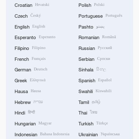
Hrvatski
Polski
Croatian
Polish
Český
Português
Czech
Portuguese
English
پښتو
English
Pashto
Esperanto
Română
Esperanto
Romanian
Filipino
Русский
Filipino
Russian
Français
Српски
French
Serbian
Deutsch
සිංහල
German
Sinhala
Ελληνικά
Español
Greek
Spanish
Hausa
Kiswahili
Hausa
Swahili
עברית
தமிழ்
Hebrew
Tamil
हिन्दी
ไทย
Hindi
Thai
Magyar
Türkçe
Hungarian
Turkish
Bahasa Indonesia
Українська
Indonesian
Ukrainian