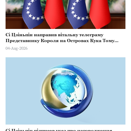
Сі Цзіньпін направив вітальну телеграму
Представнику Короля на Островах Кука Тому
Марстерсу з нагоди Дня Конституції
04-Aug-2026
Сі Цзіньпін підписав указ про нагородження