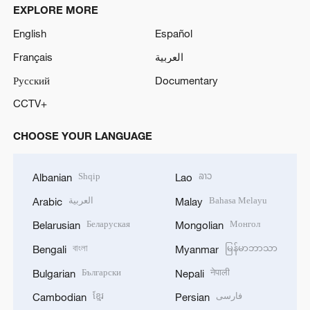
EXPLORE MORE
English
Español
Français
العربية
Русский
Documentary
CCTV+
CHOOSE YOUR LANGUAGE
Shqip
ລາວ
Albanian
Lao
العربية
Bahasa Melayu
Arabic
Malay
Беларуская
Монгол
Belarusian
Mongolian
বাংলা
မြန်မာဘာသာ
Bengali
Myanmar
Български
नेपाली
Bulgarian
Nepali
ខ្មែរ
فارسی
Cambodian
Persian