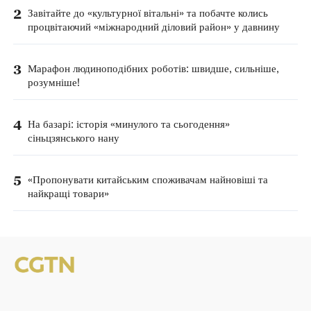
2
Завітайте до «культурної вітальні» та побачте колись
процвітаючий «міжнародний діловий район» у давнину
3
Марафон людиноподібних роботів: швидше, сильніше,
розумніше!
4
На базарі: історія «минулого та сьогодення»
сіньцзянського нану
5
«Пропонувати китайським споживачам найновіші та
найкращі товари»