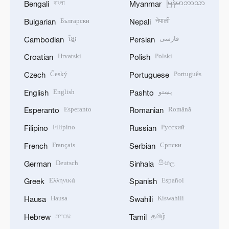
বাংলা
မြန်မာဘာသာ
Bengali
Myanmar
Български
नेपाली
Bulgarian
Nepali
ខ្មែរ
فارسی
Cambodian
Persian
Hrvatski
Polski
Croatian
Polish
Český
Português
Czech
Portuguese
English
پښتو
English
Pashto
Esperanto
Română
Esperanto
Romanian
Filipino
Русский
Filipino
Russian
Français
Српски
French
Serbian
Deutsch
සිංහල
German
Sinhala
Ελληνικά
Español
Greek
Spanish
Hausa
Kiswahili
Hausa
Swahili
עברית
தமிழ்
Hebrew
Tamil