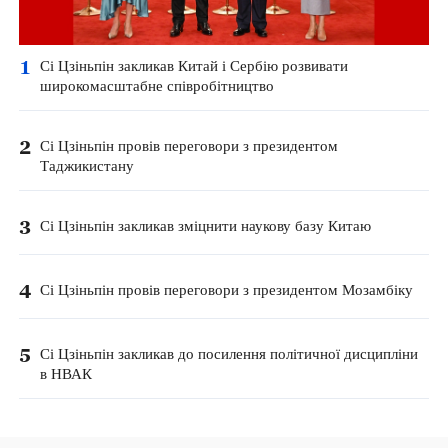
1
Сі Цзіньпін закликав Китай і Сербію розвивати
широкомасштабне співробітництво
2
Сі Цзіньпін провів переговори з президентом
Таджикистану
3
Сі Цзіньпін закликав зміцнити наукову базу Китаю
4
Сі Цзіньпін провів переговори з президентом Мозамбіку
5
Сі Цзіньпін закликав до посилення політичної дисципліни
в НВАК