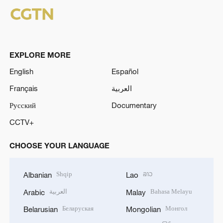
EXPLORE MORE
English
Español
Français
العربية
Русский
Documentary
CCTV+
CHOOSE YOUR LANGUAGE
Shqip
ລາວ
Albanian
Lao
العربية
Bahasa Melayu
Arabic
Malay
Беларуская
Монгол
Belarusian
Mongolian