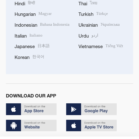
हिन्दी
ไทย
Hindi
Thai
Magyar
Türkçe
Hungarian
Turkish
Bahasa Indonesia
Українська
Indonesian
Ukrainian
Italiano
اردو
Italian
Urdu
日本語
Tiếng Việt
Japanese
Vietnamese
한국어
Korean
DOWNLOAD OUR APP