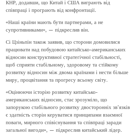
КНР, додавши, що Китай і США виграють від
співпраці і програють від конфронтації.
«Наші країни мають бути партнерами, а не
супротивниками», — підкреслив він.
Сі Цзіньпін також заявив, що сторони домовилися
працювати над побудовою китайсько-американських
відносин конструктивної стратегічної стабільності,
щоб сприяти стабільному, здоровому та стійкому
розвитку відносин між двома країнами і нести більше
миру, процвітання та прогресу всьому світу.
«Оцінюючи історію розвитку китайсько-
американських відносин, стає зрозуміло, що
запорукою стабільного розвитку двосторонніх зв’язків
є здатність сторін керуватися принципами взаємної
поваги, мирного співіснування та співпраці заради
загальної вигоди», — підкреслив китайський лідер.