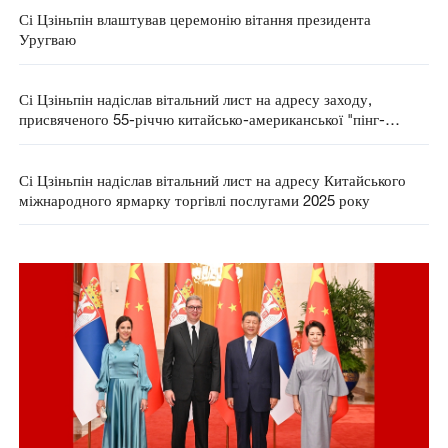
Сі Цзіньпін влаштував церемонію вітання президента
Уругваю
Сі Цзіньпін надіслав вітальний лист на адресу заходу,
присвяченого 55-річчю китайсько-американської "пінг-
понгової дипломатії"
Сі Цзіньпін надіслав вітальний лист на адресу Китайського
міжнародного ярмарку торгівлі послугами 2025 року