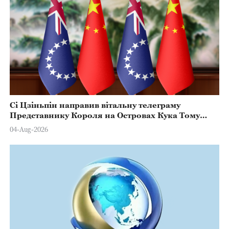
Сі Цзіньпін направив вітальну телеграму
Представнику Короля на Островах Кука Тому
Марстерсу з нагоди Дня Конституції
04-Aug-2026