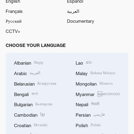
English
Español
Français
العربية
Русский
Documentary
CCTV+
CHOOSE YOUR LANGUAGE
Shqip
ລາວ
Albanian
Lao
العربية
Bahasa Melayu
Arabic
Malay
Беларуская
Монгол
Belarusian
Mongolian
বাংলা
မြန်မာဘာသာ
Bengali
Myanmar
Български
नेपाली
Bulgarian
Nepali
ខ្មែរ
فارسی
Cambodian
Persian
Hrvatski
Polski
Croatian
Polish