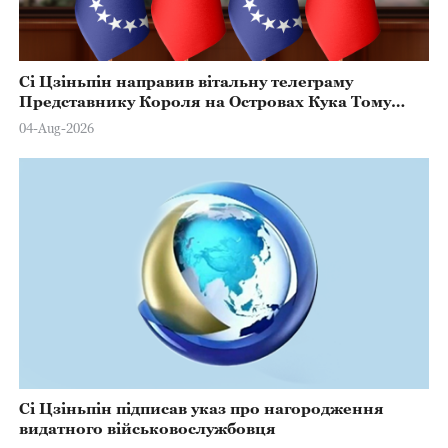
Сі Цзіньпін направив вітальну телеграму
Представнику Короля на Островах Кука Тому
Марстерсу з нагоди Дня Конституції
04-Aug-2026
Сі Цзіньпін підписав указ про нагородження
видатного військовослужбовця