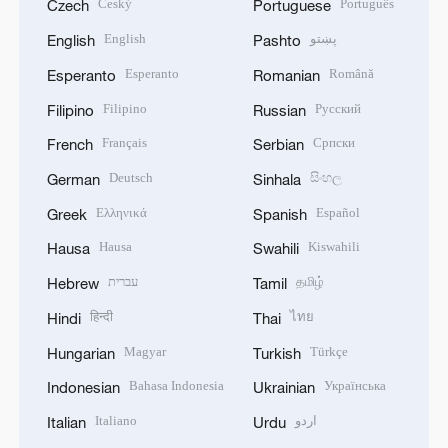
Český
Português
Czech
Portuguese
English
پښتو
English
Pashto
Esperanto
Română
Esperanto
Romanian
Filipino
Русский
Filipino
Russian
Français
Српски
French
Serbian
Deutsch
සිංහල
German
Sinhala
Ελληνικά
Español
Greek
Spanish
Hausa
Kiswahili
Hausa
Swahili
עברית
தமிழ்
Hebrew
Tamil
हिन्दी
ไทย
Hindi
Thai
Magyar
Türkçe
Hungarian
Turkish
Bahasa Indonesia
Українська
Indonesian
Ukrainian
Italiano
اردو
Italian
Urdu