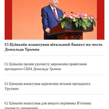
Сі Цзіньпін влаштував вітальний банкет на честь
Дональда Трампа
Сі Цзіньпін провів урочисту церемонію привітання
президента США Дональда Трампа
Сі Цзіньпін влаштував церемонію вітання президента
Уругваю
Сі Цзіньпін влаштував для вищого керівника В'єтнаму
урочисту церемонію