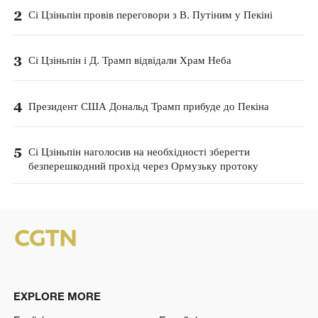
2
Сі Цзіньпін провів переговори з В. Путіним у Пекіні
3
Сі Цзіньпін і Д. Трамп відвідали Храм Неба
4
Президент США Дональд Трамп прибуде до Пекіна
5
Сі Цзіньпін наголосив на необхідності зберегти
безперешкодний прохід через Ормузьку протоку
EXPLORE MORE