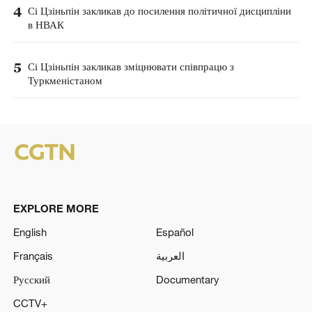
4
Сі Цзіньпін закликав до посилення політичної дисципліни
в НВАК
5
Сі Цзіньпін закликав зміцнювати співпрацю з
Туркменістаном
EXPLORE MORE
English
Español
Français
العربية
Русский
Documentary
CCTV+