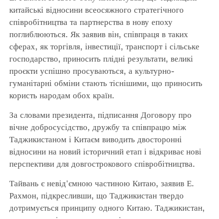
китайські відносини всеосяжного стратегічного
співробітництва та партнерства в нову епоху
поглиблюються. Як заявив він, співпраця в таких
сферах, як торгівля, інвестиції, транспорт і сільське
господарство, приносить плідні результати, великі
проєкти успішно просуваються, а культурно-
гуманітарні обміни стають тіснішими, що приносить
користь народам обох країн.
За словами президента, підписання Договору про
вічне добросусідство, дружбу та співпрацю між
Таджикистаном і Китаєм виводить двосторонні
відносини на новий історичний етап і відкриває нові
перспективи для довгострокового співробітництва.
Тайвань є невід'ємною частиною Китаю, заявив Е.
Рахмон, підкресливши, що Таджикистан твердо
дотримується принципу одного Китаю. Таджикистан,