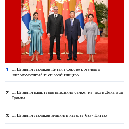
1
Сі Цзіньпін закликав Китай і Сербію розвивати
широкомасштабне співробітництво
2
Сі Цзіньпін влаштував вітальний банкет на честь Дональда
Трампа
3
Сі Цзіньпін закликав зміцнити наукову базу Китаю