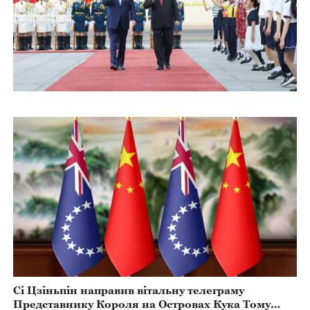
Сі Цзіньпін направив вітальну телеграму
Представнику Короля на Островах Кука Тому