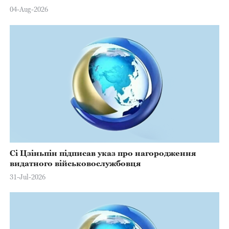
Марстерсу з нагоди Дня Конституції
04-Aug-2026
Сі Цзіньпін підписав указ про нагородження
видатного військовослужбовця
31-Jul-2026