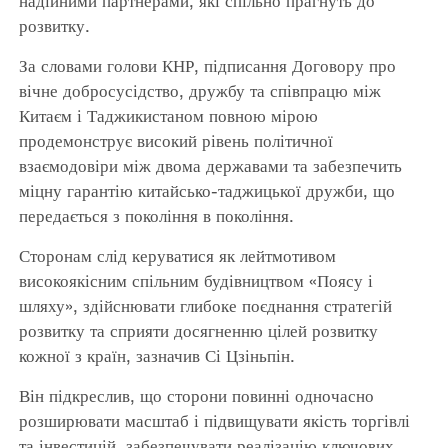
надійними партнерами, які спільно прагнуть до
розвитку.
За словами голови КНР, підписання Договору про
вічне добросусідство, дружбу та співпрацю між
Китаєм і Таджикистаном повною мірою
продемонструє високий рівень політичної
взаємодовіри між двома державами та забезпечить
міцну гарантію китайсько-таджицької дружби, що
передається з покоління в покоління.
Сторонам слід керуватися як лейтмотивом
високоякісним спільним будівництвом «Поясу і
шляху», здійснювати глибоке поєднання стратегій
розвитку та сприяти досягненню цілей розвитку
кожної з країн, зазначив Сі Цзіньпін.
Він підкреслив, що сторони повинні одночасно
розширювати масштаб і підвищувати якість торгівлі
та інвестицій, забезпечувати реалізацію ключових