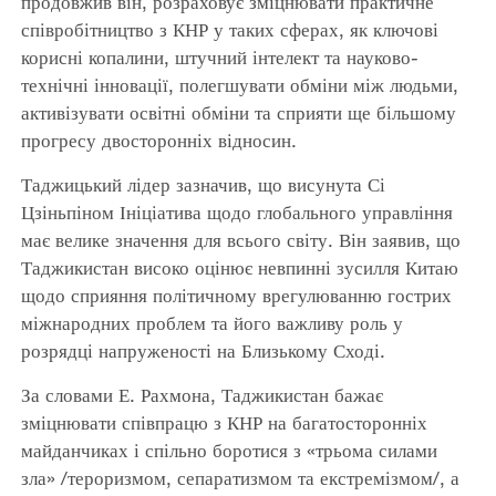
продовжив він, розраховує зміцнювати практичне
співробітництво з КНР у таких сферах, як ключові
корисні копалини, штучний інтелект та науково-
технічні інновації, полегшувати обміни між людьми,
активізувати освітні обміни та сприяти ще більшому
прогресу двосторонніх відносин.
Таджицький лідер зазначив, що висунута Сі
Цзіньпіном Ініціатива щодо глобального управління
має велике значення для всього світу. Він заявив, що
Таджикистан високо оцінює невпинні зусилля Китаю
щодо сприяння політичному врегулюванню гострих
міжнародних проблем та його важливу роль у
розрядці напруженості на Близькому Сході.
За словами Е. Рахмона, Таджикистан бажає
зміцнювати співпрацю з КНР на багатосторонніх
майданчиках і спільно боротися з «трьома силами
зла» /тероризмом, сепаратизмом та екстремізмом/, а