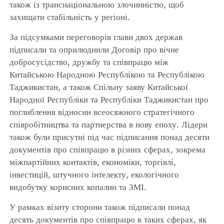
також із транснаціональною злочинністю, щоб
захищати стабільність у регіоні.
За підсумками переговорів глави двох держав
підписали та оприлюднили Договір про вічне
добросусідство, дружбу та співпрацю між
Китайською Народною Республікою та Республікою
Таджикистан, а також Спільну заяву Китайської
Народної Республіки та Республіки Таджикистан про
поглиблення відносин всеосяжного стратегічного
співробітництва та партнерства в нову епоху. Лідери
також були присутні під час підписання понад десяти
документів про співпрацю в різних сферах, зокрема
міжпартійних контактів, економіки, торгівлі,
інвестицій, штучного інтелекту, екологічного
видобутку корисних копалин та ЗМІ.
У рамках візиту сторони також підписали понад
десять документів про співпрацю в таких сферах, як