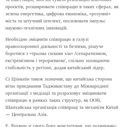
проєктів, розширювати співпрацю в таких сферах, як
зелена енергетика, цифрова економіка, «розумні»
міста та штучний інтелект, посилювати імпульс
науково-технічних інновацій.
Необхідно зміцнити співпрацю в галузі
правоохоронної діяльності та безпеки, рішуче
боротися з «трьома силами зла» /сепаратизмом,
екстремізмом і тероризмом/, спільно захищаючи
стабільність у регіоні, додав китайський лідер.
Сі Цзіньпін також зазначив, що китайська сторона
вітає приєднання Таджикистану до Міжнародної
організації з медіації та розраховує зміцнювати
співпрацю в рамках таких структур, як ООН,
Шанхайська організація співпраці та механізм Китай
— Центральна Азія.
Е. Рахмон зі свого боку констатував, що таджицько-