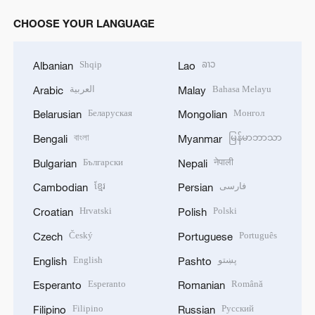
CHOOSE YOUR LANGUAGE
Shqip
ລາວ
Albanian
Lao
العربية
Bahasa Melayu
Arabic
Malay
Беларуская
Монгол
Belarusian
Mongolian
বাংলা
မြန်မာဘာသာ
Bengali
Myanmar
Български
नेपाली
Bulgarian
Nepali
ខ្មែរ
فارسی
Cambodian
Persian
Hrvatski
Polski
Croatian
Polish
Český
Português
Czech
Portuguese
English
پښتو
English
Pashto
Esperanto
Română
Esperanto
Romanian
Filipino
Русский
Filipino
Russian