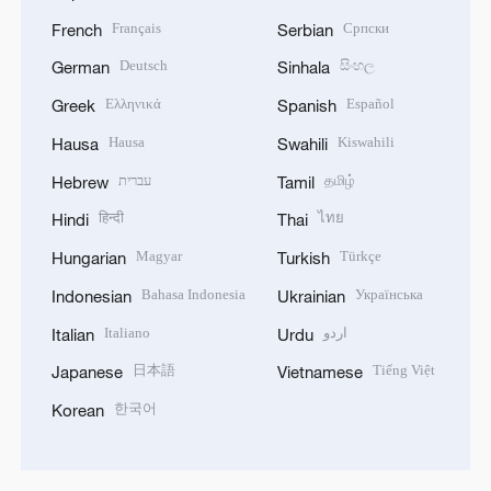
Français
Српски
French
Serbian
Deutsch
සිංහල
German
Sinhala
Ελληνικά
Español
Greek
Spanish
Hausa
Kiswahili
Hausa
Swahili
עברית
தமிழ்
Hebrew
Tamil
हिन्दी
ไทย
Hindi
Thai
Magyar
Türkçe
Hungarian
Turkish
Bahasa Indonesia
Українська
Indonesian
Ukrainian
Italiano
اردو
Italian
Urdu
日本語
Tiếng Việt
Japanese
Vietnamese
한국어
Korean