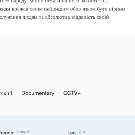
ого народу, міцно стояти на його захисті». Сі
вжди вважав своїм найвищим обов'язком бути вірним
служіння людям та абсолютна відданість своїй
сский
Documentary
CCTV+
French
Français
Lao
ລາວ