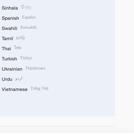
Sinhala
සිංහල
Spanish
Español
Swahili
Kiswahili
Tamil
தமிழ்
Thai
ไทย
Turkish
Türkçe
Ukrainian
Українська
Urdu
اردو
Vietnamese
Tiếng Việt