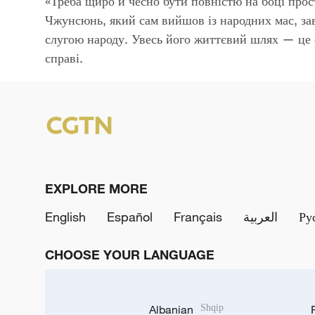
Video
«Треба щиро й чесно бути повністю на боці прост
Чжунсюнь, який сам вийшов із народних мас, за
слугою народу. Увесь його життєвий шлях — це 
справі.
EXPLORE MORE
English
Español
Français
العربية
Ру
CHOOSE YOUR LANGUAGE
Albanian
Shqip