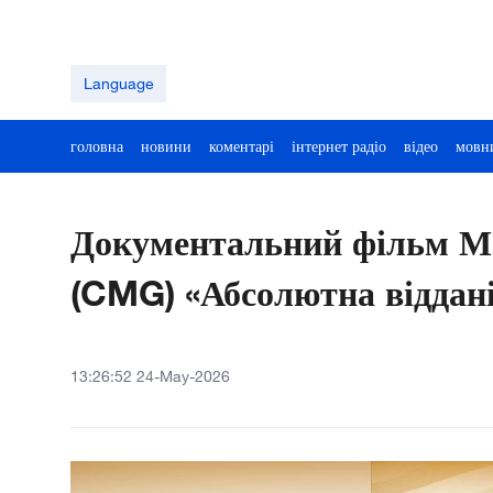
Language
головна
новини
коментарі
інтернет радіо
відео
мовн
Документальний фільм Ме
(CMG) «Абсолютна віддані
13:26:52 24-May-2026