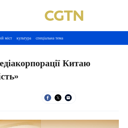
ий міст
культура
спеціальна тема
діакорпорації Китаю
сть»