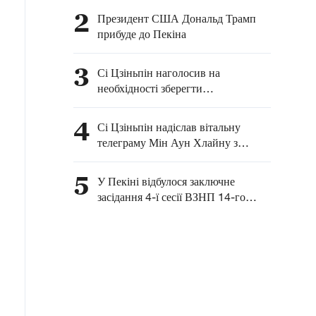
2
Президент США Дональд Трамп
прибуде до Пекіна
3
Сі Цзіньпін наголосив на
необхідності зберегти
безперешкодний прохід через
Ормузьку протоку
4
Сі Цзіньпін надіслав вітальну
телеграму Мін Аун Хлайну з
нагоди обрання на пост президента
М'янми
5
У Пекіні відбулося заключне
засідання 4-ї сесії ВЗНП 14-го
скликання