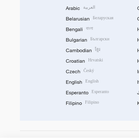
Arabic
العربية
Belarusian
Беларуская
Bengali
বাংলা
Bulgarian
Български
Cambodian
ខ្មែរ
Croatian
Hrvatski
Czech
Český
English
English
Esperanto
Esperanto
Filipino
Filipino