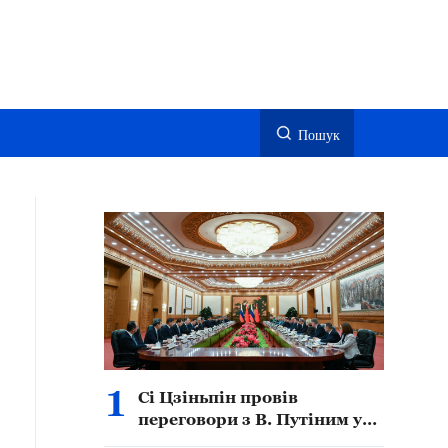
Пошук
1
Сі Цзіньпін провів
переговори з В. Путіним у
Пекіні