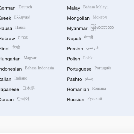
German
Deutsch
Malay
Bahasa Melayu
Greek
Ελληνικά
Mongolian
Монгол
Hausa
Hausa
Myanmar
မြန်မာဘာသာ
Hebrew
עברית
Nepali
नेपाली
Hindi
हिन्दी
Persian
فارسی
Hungarian
Magyar
Polish
Polski
Indonesian
Bahasa Indonesia
Portuguese
Português
Italian
Italiano
Pashto
پښتو
Japanese
日本語
Romanian
Română
Korean
한국어
Russian
Русский