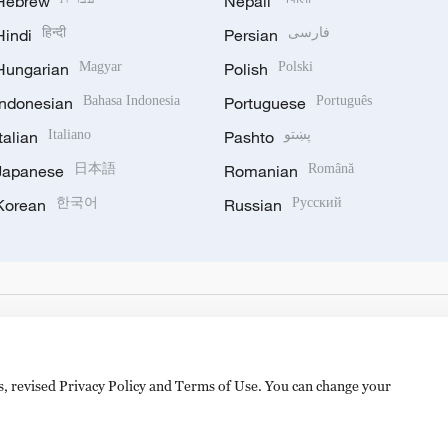
Hebrew
Nepali
Hindi
हिन्दी
Persian
فارسی
Hungarian
Magyar
Polish
Polski
Indonesian
Bahasa Indonesia
Portuguese
Português
Italian
Italiano
Pashto
پښتو
Japanese
日本語
Romanian
Română
Korean
한국어
Russian
Русский
es, revised Privacy Policy and Terms of Use. You can change your