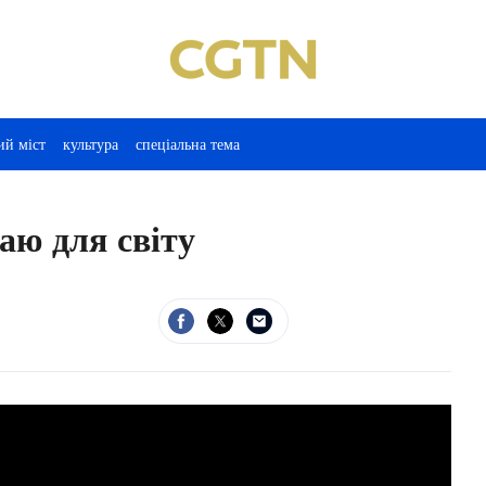
ий міст
культура
спеціальна тема
аю для світу