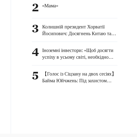
2
«Мама»
3
Колишній президент Хорватії
Йосипович: Досягнень Китаю так
багато, що ї не можна перерахувати
4
Іноземні інвестори: «Щоб досягти
успіху в усьому світі, необхідно
обрати Китай»
5
【Голос із Сіцзану на двох сесіях】
Байма Юйчжень: Під захистом
верховенства права ще надійніше
оберігати зелені води й зелені гори