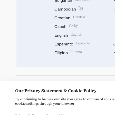
Bulgarian
Cambodian
ខ្មែរ
Croatian
Hrvatski
Czech
Český
English
English
Esperanto
Esperanto
Filipino
Filipino
DOWNLOAD OUR APP
Our Privacy Statement & Cookie Policy
By continuing to browse our site you agree to our use of cooki
cookie settings through your browser.