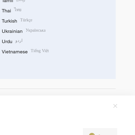
Tamil
Thai
ไทย
Turkish
Türkçe
Ukrainian
Українська
Urdu
اردو
Vietnamese
Tiếng Việt