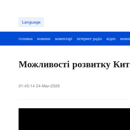
Language
головна
новини
коментарі
інтернет радіо
відео
мовн
Можливості розвитку Кит
01:45:14 24-Mar-2026