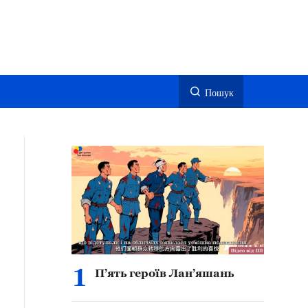
Пошук
1
П’ять героїв Лан’яшань