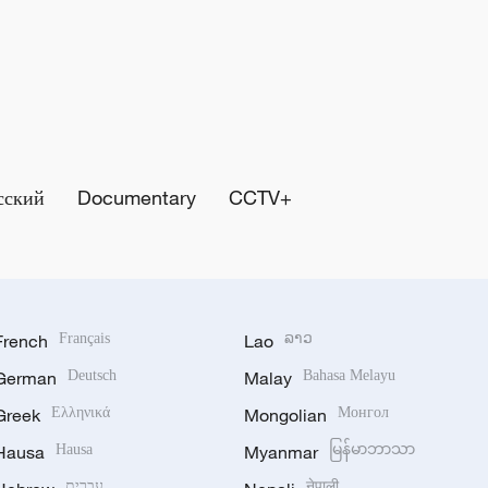
сский
Documentary
CCTV+
French
Français
Lao
ລາວ
German
Deutsch
Malay
Bahasa Melayu
Greek
Ελληνικά
Mongolian
Монгол
Hausa
Hausa
Myanmar
မြန်မာဘာသာ
עברית
नेपाली