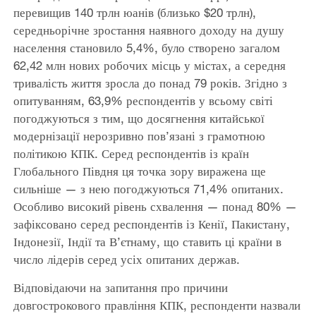
перевищив 140 трлн юанів (близько $20 трлн),
середньорічне зростання наявного доходу на душу
населення становило 5,4%, було створено загалом
62,42 млн нових робочих місць у містах, а середня
тривалість життя зросла до понад 79 років. Згідно з
опитуванням, 63,9% респондентів у всьому світі
погоджуються з тим, що досягнення китайської
модернізації нерозривно пов’язані з грамотною
політикою КПК. Серед респондентів із країн
Глобального Півдня ця точка зору виражена ще
сильніше — з нею погоджуються 71,4% опитаних.
Особливо високий рівень схвалення — понад 80% —
зафіксовано серед респондентів із Кенії, Пакистану,
Індонезії, Індії та В’єтнаму, що ставить ці країни в
число лідерів серед усіх опитаних держав.
Відповідаючи на запитання про причини
довгострокового правління КПК, респонденти назвали