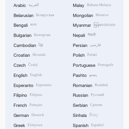
العربية
Bahasa Melayu
Arabic
Malay
Беларуская
Монгол
Belarusian
Mongolian
বাংলা
မြန်မာဘာသာ
Bengali
Myanmar
Български
नेपाली
Bulgarian
Nepali
ខ្មែរ
فارسی
Cambodian
Persian
Hrvatski
Polski
Croatian
Polish
Český
Português
Czech
Portuguese
English
پښتو
English
Pashto
Esperanto
Română
Esperanto
Romanian
Filipino
Русский
Filipino
Russian
Français
Српски
French
Serbian
Deutsch
සිංහල
German
Sinhala
Ελληνικά
Español
Greek
Spanish