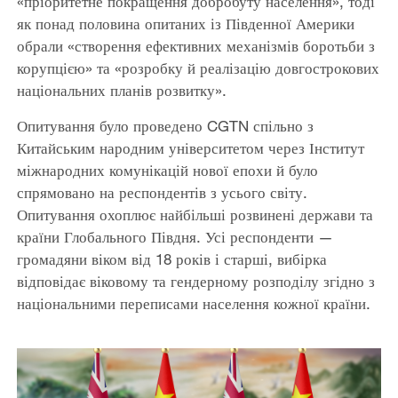
«пріоритетне покращення добробуту населення», тоді
як понад половина опитаних із Південної Америки
обрали «створення ефективних механізмів боротьби з
корупцією» та «розробку й реалізацію довгострокових
національних планів розвитку».
Опитування було проведено CGTN спільно з
Китайським народним університетом через Інститут
міжнародних комунікацій нової епохи й було
спрямовано на респондентів з усього світу.
Опитування охоплює найбільші розвинені держави та
країни Глобального Півдня. Усі респонденти —
громадяни віком від 18 років і старші, вибірка
відповідає віковому та гендерному розподілу згідно з
національними переписами населення кожної країни.