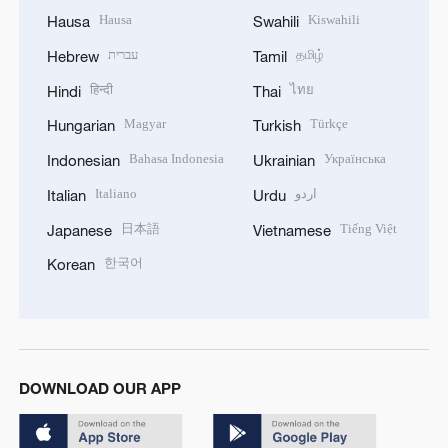
Hausa
Kiswahili
Hausa
Swahili
עברית
தமிழ்
Hebrew
Tamil
हिन्दी
ไทย
Hindi
Thai
Magyar
Türkçe
Hungarian
Turkish
Bahasa Indonesia
Українська
Indonesian
Ukrainian
Italiano
اردو
Italian
Urdu
日本語
Tiếng Việt
Japanese
Vietnamese
한국어
Korean
DOWNLOAD OUR APP