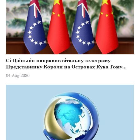
Сі Цзіньпін направив вітальну телеграму
Представнику Короля на Островах Кука Тому
Марстерсу з нагоди Дня Конституції
04-Aug-2026