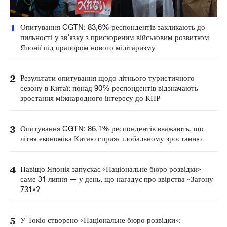
1
Опитування CGTN: 83,6% респондентів закликають до
пильності у зв’язку з прискореним військовим розвитком
Японії під прапором нового мілітаризму
2
Результати опитування щодо літнього туристичного
сезону в Китаї: понад 90% респондентів відзначають
зростання міжнародного інтересу до КНР
3
Опитування CGTN: 86,1% респондентів вважають, що
літня економіка Китаю сприяє глобальному зростанню
4
Навіщо Японія запускає «Національне бюро розвідки»
саме 31 липня — у день, що нагадує про звірства «Загону
731»?
5
У Токіо створено «Національне бюро розвідки»: