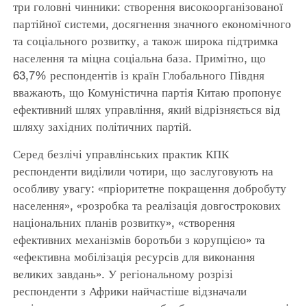
три головні чинники: створення високоорганізованої
партійної системи, досягнення значного економічного
та соціального розвитку, а також широка підтримка
населення та міцна соціальна база. Примітно, що
63,7% респондентів із країн Глобального Півдня
вважають, що Комуністична партія Китаю пропонує
ефективний шлях управління, який відрізняється від
шляху західних політичних партій.
Серед безлічі управлінських практик КПК
респонденти виділили чотири, що заслуговують на
особливу увагу: «пріоритетне покращення добробуту
населення», «розробка та реалізація довгострокових
національних планів розвитку», «створення
ефективних механізмів боротьби з корупцією» та
«ефективна мобілізація ресурсів для виконання
великих завдань». У регіональному розрізі
респонденти з Африки найчастіше відзначали