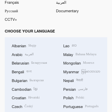
Français
العربية
Русский
Documentary
CCTV+
CHOOSE YOUR LANGUAGE
Shqip
ລາວ
Albanian
Lao
العربية
Bahasa Melayu
Arabic
Malay
Беларуская
Монгол
Belarusian
Mongolian
বাংলা
မြန်မာဘာသာ
Bengali
Myanmar
Български
नेपाली
Bulgarian
Nepali
ខ្មែរ
فارسی
Cambodian
Persian
Hrvatski
Polski
Croatian
Polish
Český
Português
Czech
Portuguese