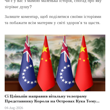
Чи є у вас з мамою маленька історія, спогад про яку
зігріває душу?
Залиште коментар, щоб поділитися своїми історіями
та побажати всім матерям у світі здоров'я та щастя.
Сі Цзіньпін направив вітальну телеграму
Представнику Короля на Островах Кука Тому
Марстерсу з нагоди Дня Конституції
04-Aug-2026