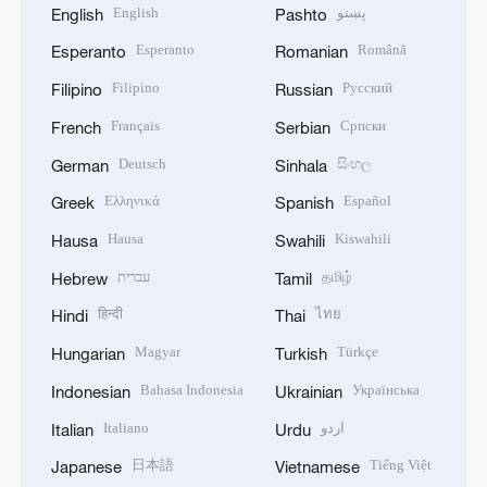
English
پښتو
English
Pashto
Esperanto
Română
Esperanto
Romanian
Filipino
Русский
Filipino
Russian
Français
Српски
French
Serbian
Deutsch
සිංහල
German
Sinhala
Ελληνικά
Español
Greek
Spanish
Hausa
Kiswahili
Hausa
Swahili
עברית
தமிழ்
Hebrew
Tamil
हिन्दी
ไทย
Hindi
Thai
Magyar
Türkçe
Hungarian
Turkish
Bahasa Indonesia
Українська
Indonesian
Ukrainian
Italiano
اردو
Italian
Urdu
日本語
Tiếng Việt
Japanese
Vietnamese