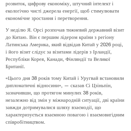
розвиток, цифрову економіку, штучний інтелект і
екологічно чисті джерела енергії, щоб стимулювати
економічне зростання і перетворення.
У неділю Я. Орсі розпочав тижневий державний візит
до Китаю. Він є першим лідером країни з регіону
Латинська Америка, який відвідав Китай у 2026 році,
і його візит слідує за візитами лідерів з Ірландії,
Республіки Корея, Канади, Фінляндії та Великої
Британії.
«Цього дня 38 років тому Китай і Уругвай встановили
дипломатичні відносини», — сказав Сі Цзіньпін,
зазначивши, що протягом минулих 38 років,
незалежно від змін у міжнародній ситуації, дві країни
завжди дотримувалися шляху взаємодії, що
характеризується взаємною повагою і взаємовигідним
співробітництвом.