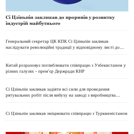
Сі Цзіньпін закликав до проривів у розвитку
індустрій майбутнього
Генеральний секретар ЦК КПК Сі Цзіньпін закликав
наслідувати революційні традиції у відповідному листі до
піонерів-екскурсоводів з меморіальних комплексів
Китай розраховує поглиблювати співпрацю з Узбекистаном у
різних галузях - прем'єр Держради КНР
Сі Цзіньпін закликав задіяти всі сили для проведення
рятувальних робіт після вибуху на заводі з виробництва
феєрверків у Центральному Китаї, який призвів до численних
жертв
Сі Цзіньпін закликав зміцнювати співпрацю з Туркменістаном