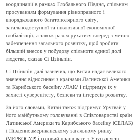
координації в рамках Глобального Півдня, спільним
просуванням формування рівноправного і
впорядкованого багатополярного світу,
загальнодоступної та інклюзивної економічної
глобалізації, а також разом рухатися вперед з метою
забезпечення загального розвитку, щоб зробити
більший внесок у побудову спільноти єдиної долі
людства, сказав Сі Цзіньпін.
Сі Цзіньпін далі зазначив, що Китай надає великого
значення відносинам з країнами Латинської Америки
та Карибського басейну /ЛАК/ і підтримує їх у
захисті суверенітету, безпеки та інтересів розвитку.
За його словами, Китай також підтримує Уругвай у
його майбутньому головуванні в Співтоваристві країн
Латинської Америки та Карибського басейну (СЕЛАК)
і Південноамериканському загальному ринку
(МЕРКОСУР) і готовий працювати з Уругваєм та