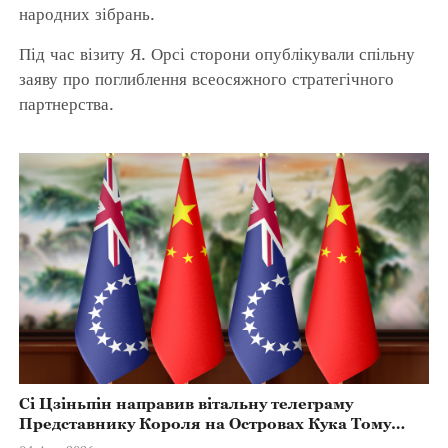
народних зібрань.
Під час візиту Я. Орсі сторони опублікували спільну
заяву про поглиблення всеосяжного стратегічного
партнерства.
Сі Цзіньпін направив вітальну телеграму
Представнику Короля на Островах Кука Тому
Марстерсу з нагоди Дня Конституції