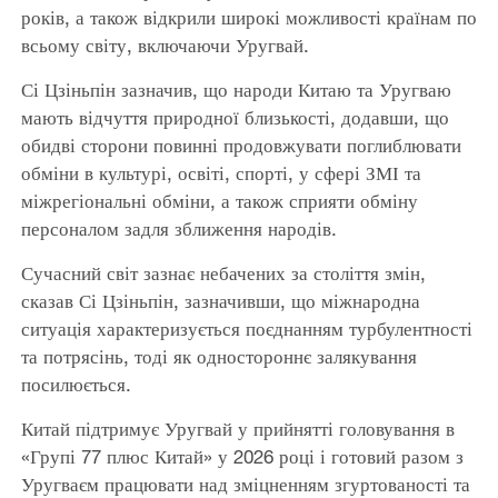
років, а також відкрили широкі можливості країнам по
всьому світу, включаючи Уругвай.
Сі Цзіньпін зазначив, що народи Китаю та Уругваю
мають відчуття природної близькості, додавши, що
обидві сторони повинні продовжувати поглиблювати
обміни в культурі, освіті, спорті, у сфері ЗМІ та
міжрегіональні обміни, а також сприяти обміну
персоналом задля зближення народів.
Сучасний світ зазнає небачених за століття змін,
сказав Сі Цзіньпін, зазначивши, що міжнародна
ситуація характеризується поєднанням турбулентності
та потрясінь, тоді як одностороннє залякування
посилюється.
Китай підтримує Уругвай у прийнятті головування в
«Групі 77 плюс Китай» у 2026 році і готовий разом з
Уругваєм працювати над зміцненням згуртованості та