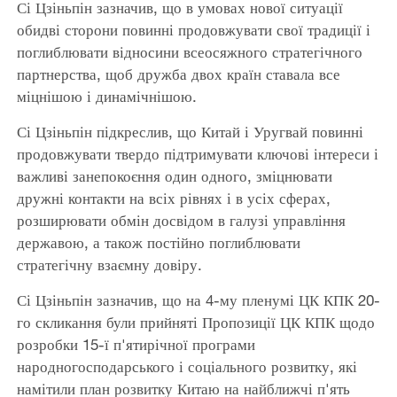
Сі Цзіньпін зазначив, що в умовах нової ситуації
обидві сторони повинні продовжувати свої традиції і
поглиблювати відносини всеосяжного стратегічного
партнерства, щоб дружба двох країн ставала все
міцнішою і динамічнішою.
Сі Цзіньпін підкреслив, що Китай і Уругвай повинні
продовжувати твердо підтримувати ключові інтереси і
важливі занепокоєння один одного, зміцнювати
дружні контакти на всіх рівнях і в усіх сферах,
розширювати обмін досвідом в галузі управління
державою, а також постійно поглиблювати
стратегічну взаємну довіру.
Сі Цзіньпін зазначив, що на 4-му пленумі ЦК КПК 20-
го скликання були прийняті Пропозиції ЦК КПК щодо
розробки 15-ї п'ятирічної програми
народногосподарського і соціального розвитку, які
намітили план розвитку Китаю на найближчі п'ять