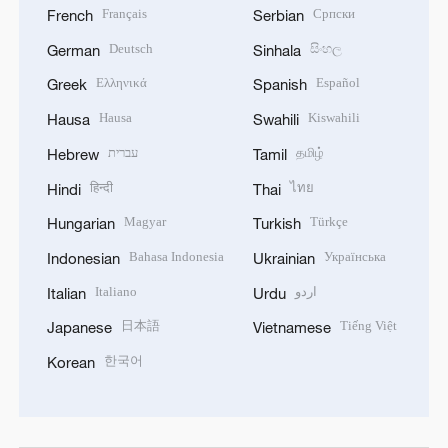
Français
Српски
French
Serbian
Deutsch
සිංහල
German
Sinhala
Ελληνικά
Español
Greek
Spanish
Hausa
Kiswahili
Hausa
Swahili
עברית
தமிழ்
Hebrew
Tamil
हिन्दी
ไทย
Hindi
Thai
Magyar
Türkçe
Hungarian
Turkish
Bahasa Indonesia
Українська
Indonesian
Ukrainian
Italiano
اردو
Italian
Urdu
日本語
Tiếng Việt
Japanese
Vietnamese
한국어
Korean