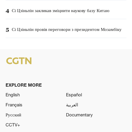
4
Сі Цзіньпін закликав зміцнити наукову базу Китаю
5
Сі Цзіньпін провів переговори з президентом Мозамбіку
EXPLORE MORE
English
Español
Français
العربية
Русский
Documentary
CCTV+