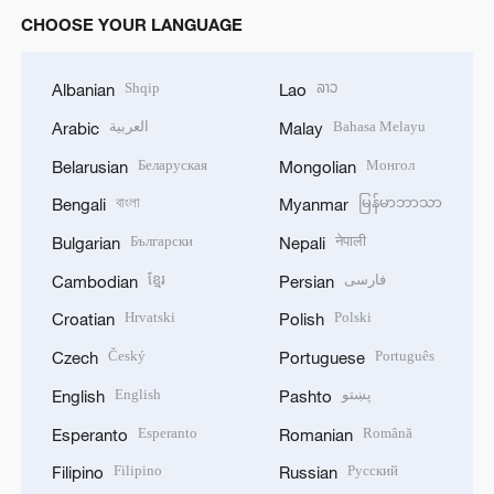
CHOOSE YOUR LANGUAGE
Shqip
ລາວ
Albanian
Lao
العربية
Bahasa Melayu
Arabic
Malay
Беларуская
Монгол
Belarusian
Mongolian
বাংলা
မြန်မာဘာသာ
Bengali
Myanmar
Български
नेपाली
Bulgarian
Nepali
ខ្មែរ
فارسی
Cambodian
Persian
Hrvatski
Polski
Croatian
Polish
Český
Português
Czech
Portuguese
English
پښتو
English
Pashto
Esperanto
Română
Esperanto
Romanian
Filipino
Русский
Filipino
Russian