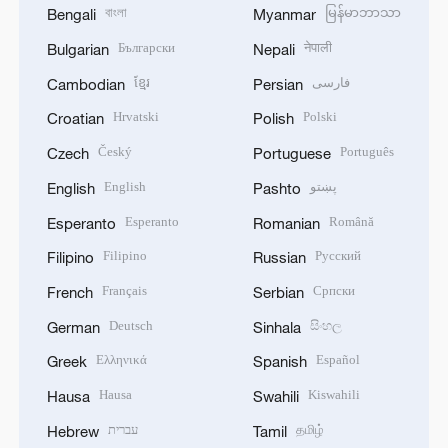
বাংলা
မြန်မာဘာသာ
Bengali
Myanmar
Български
नेपाली
Bulgarian
Nepali
ខ្មែរ
فارسی
Cambodian
Persian
Hrvatski
Polski
Croatian
Polish
Český
Português
Czech
Portuguese
English
پښتو
English
Pashto
Esperanto
Română
Esperanto
Romanian
Filipino
Русский
Filipino
Russian
Français
Српски
French
Serbian
Deutsch
සිංහල
German
Sinhala
Ελληνικά
Español
Greek
Spanish
Hausa
Kiswahili
Hausa
Swahili
עברית
தமிழ்
Hebrew
Tamil