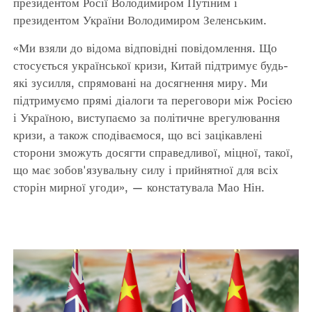
президентом Росії Володимиром Путіним і
президентом України Володимиром Зеленським.
«Ми взяли до відома відповідні повідомлення. Що
стосується української кризи, Китай підтримує будь-
які зусилля, спрямовані на досягнення миру. Ми
підтримуємо прямі діалоги та переговори між Росією
і Україною, виступаємо за політичне врегулювання
кризи, а також сподіваємося, що всі зацікавлені
сторони зможуть досягти справедливої, міцної, такої,
що має зобов'язувальну силу і прийнятної для всіх
сторін мирної угоди», — констатувала Мао Нін.