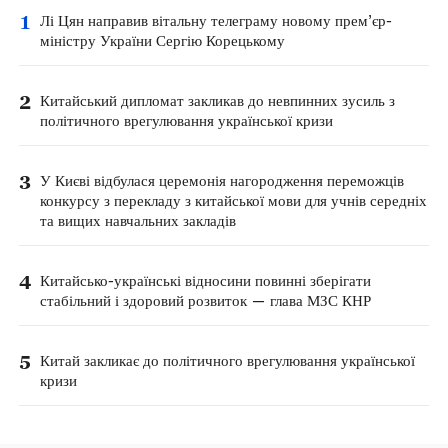
1
Лі Цян направив вітальну телеграму новому прем’єр-
міністру України Сергію Корецькому
2
Китайський дипломат закликав до невпинних зусиль з
політичного врегулювання української кризи
3
У Києві відбулася церемонія нагородження переможців
конкурсу з перекладу з китайської мови для учнів середніх
та вищих навчальних закладів
4
Китайсько-українські відносини повинні зберігати
стабільний і здоровий розвиток — глава МЗС КНР
5
Китай закликає до політичного врегулювання української
кризи