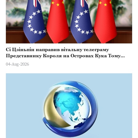
Сі Цзіньпін направив вітальну телеграму
Представнику Короля на Островах Кука Тому
Марстерсу з нагоди Дня Конституції
04-Aug-2026