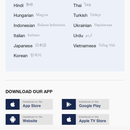
हिन्दी
ไทย
Hindi
Thai
Magyar
Türkçe
Hungarian
Turkish
Bahasa Indonesia
Українська
Indonesian
Ukrainian
Italiano
اردو
Italian
Urdu
日本語
Tiếng Việt
Japanese
Vietnamese
한국어
Korean
DOWNLOAD OUR APP