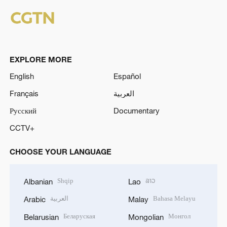
EXPLORE MORE
English
Español
Français
العربية
Русский
Documentary
CCTV+
CHOOSE YOUR LANGUAGE
Shqip
ລາວ
Albanian
Lao
العربية
Bahasa Melayu
Arabic
Malay
Беларуская
Монгол
Belarusian
Mongolian