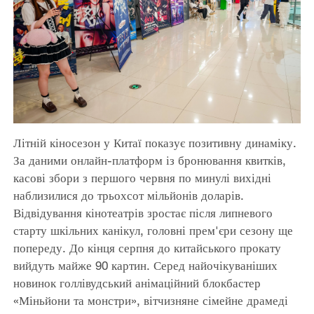
Літній кіносезон у Китаї показує позитивну динаміку.
За даними онлайн-платформ із бронювання квитків,
касові збори з першого червня по минулі вихідні
наблизилися до трьохсот мільйонів доларів.
Відвідування кінотеатрів зростає після липневого
старту шкільних канікул, головні прем'єри сезону ще
попереду. До кінця серпня до китайського прокату
вийдуть майже 90 картин. Серед найочікуваніших
новинок голлівудський анімаційний блокбастер
«Міньйони та монстри», вітчизняне сімейне драмеді