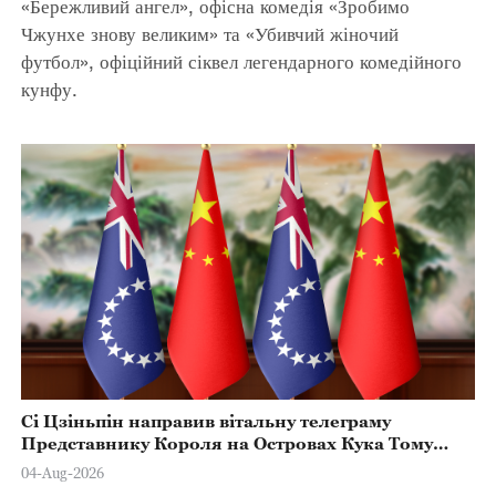
«Бережливий ангел», офісна комедія «Зробимо
Чжунхе знову великим» та «Убивчий жіночий
футбол», офіційний сіквел легендарного комедійного
кунфу.
Сі Цзіньпін направив вітальну телеграму
Представнику Короля на Островах Кука Тому
Марстерсу з нагоди Дня Конституції
04-Aug-2026