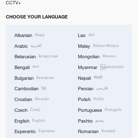
CCTV+
CHOOSE YOUR LANGUAGE
Shqip
ລາວ
Albanian
Lao
العربية
Bahasa Melayu
Arabic
Malay
Беларуская
Монгол
Belarusian
Mongolian
বাংলা
မြန်မာဘာသာ
Bengali
Myanmar
Български
नेपाली
Bulgarian
Nepali
ខ្មែរ
فارسی
Cambodian
Persian
Hrvatski
Polski
Croatian
Polish
Český
Português
Czech
Portuguese
English
پښتو
English
Pashto
Esperanto
Română
Esperanto
Romanian