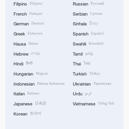
Filipino
Русский
Filipino
Russian
Français
Српски
French
Serbian
Deutsch
සිංහල
German
Sinhala
Ελληνικά
Español
Greek
Spanish
Hausa
Kiswahili
Hausa
Swahili
עברית
தமிழ்
Hebrew
Tamil
हिन्दी
ไทย
Hindi
Thai
Magyar
Türkçe
Hungarian
Turkish
Bahasa Indonesia
Українська
Indonesian
Ukrainian
Italiano
اردو
Italian
Urdu
日本語
Tiếng Việt
Japanese
Vietnamese
한국어
Korean