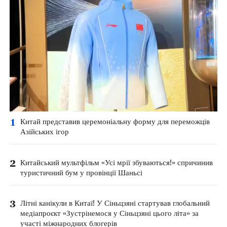
1
Китай представив церемоніальну форму для переможців
Азійських ігор
2
Китайський мультфільм «Усі мрії збуваються!» спричинив
туристичний бум у провінції Шаньсі
3
Літні канікули в Китаї! У Сіньцзяні стартував глобальний
медіапроєкт «Зустрінемося у Сіньцзяні цього літа» за
участі міжнародних блогерів