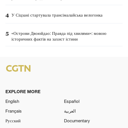
4
У Сіцзані стартувала трансімалайська велогонка
5
«Острови Дяоюйдао: Правда під хвилями»: мовою
історичних фактів на захист істини
EXPLORE MORE
English
Español
Français
العربية
Русский
Documentary